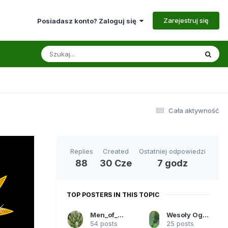
Zarejestruj się
Posiadasz konto? Zaloguj się
Cała aktywność
Replies
Created
Ostatniej odpowiedzi
88
30 Cze
7 godz
TOP POSTERS IN THIS TOPIC
Men_of_Rust
Wesoły Ogród Aliena
54 posts
25 posts