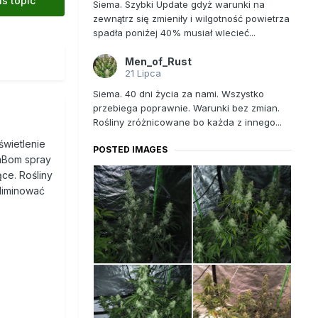
is topic
Siema. Szybki Update gdyż warunki na
zewnątrz się zmieniły i wilgotność powietrza
spadła poniżej 40% musiał wlecieć...
Men_of_Rust
21 Lipca
Siema. 40 dni życia za nami. Wszystko
przebiega poprawnie. Warunki bez zmian.
Rośliny zróżnicowane bo każda z innego...
świetlenie
POSTED IMAGES
omBom spray
ce. Rośliny
eliminować