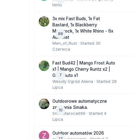
temu
3x mix Fast Buds, 1x Fat
Bastard, 1x Blackberry
Moonrock, 1x White Rhino - 6x
88
Automat
Men_of_Rust
· Started
30
Czerwca
Fast Bud42 | Mango Frost Auto
x1 | Mango Cherry Runtz x2 |
7
GMO Auto x1
Wesoły Ogród Aliena
· Started
28
Lipca
Outdoorowe automatyczne
zmagania Smaka.
10
SmakMaroca999
· Started
4
Lipca
Outdoor automatów 2026
17