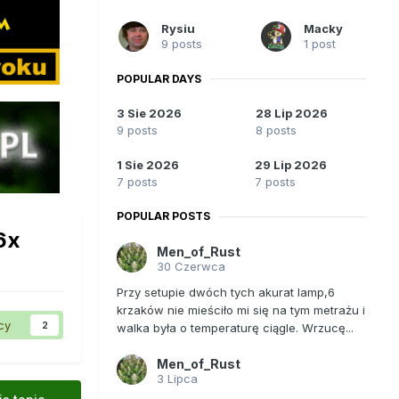
Rysiu
Macky
9 posts
1 post
POPULAR DAYS
3 Sie 2026
28 Lip 2026
9 posts
8 posts
1 Sie 2026
29 Lip 2026
7 posts
7 posts
POPULAR POSTS
6x
Men_of_Rust
30 Czerwca
Przy setupie dwóch tych akurat lamp,6
krzaków nie mieściło mi się na tym metrażu i
cy
2
walka była o temperaturę ciągle. Wrzucę...
Men_of_Rust
3 Lipca