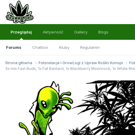
Przeglądaj
Aktywność
Gallery
Blogs
Forums
Chatbox
Kluby
Regulamin
Strona główna
Fotorelacje i GrowLogi z Upraw Roślin Konopi
Fo
3x mix Fast Buds, 1x Fat Bastard, 1x Blackberry Moonrock, 1x White Rh