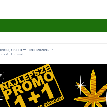
torelacje Indoor w Pomieszczeniu
ino - 6x Automat