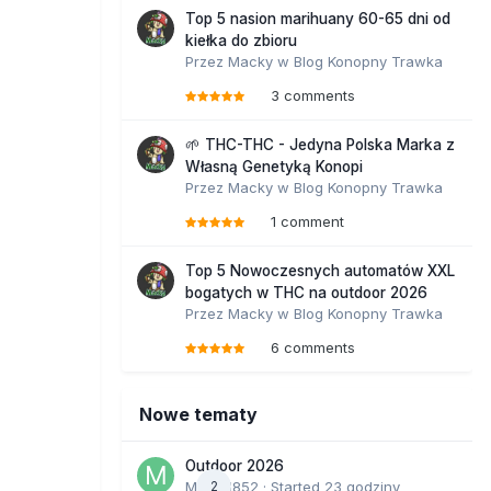
Top 5 nasion marihuany 60-65 dni od
kiełka do zbioru
Przez
Macky
w
Blog Konopny Trawka
3 comments
🌱 THC-THC - Jedyna Polska Marka z
Własną Genetyką Konopi
Przez
Macky
w
Blog Konopny Trawka
1 comment
Top 5 Nowoczesnych automatów XXL
bogatych w THC na outdoor 2026
Przez
Macky
w
Blog Konopny Trawka
6 comments
Nowe tematy
Outdoor 2026
Marcel852
2
· Started
23 godziny