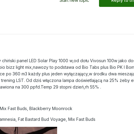
Start new topic
Reply to th
y chiński panel LED Solar Play 1000 w,od dołu Vivosun 100w jako do
 bio bizz light mix,nawozy to podstawa od Bio Tabs plus Bio PK I B
rce po 360 m3 każdy plus jeden wyłączający,w środku dwa mieszają
był trening LST. Od dziś włączona lampa doświetlającą na 25% żeby 
tawiona na 300 ppfd.Temp 29 stopni dzień,rh 55% .
, Mix Fast Buds, Blackberry Moonrock
Zamnesia, Fat Bastard Bud Voyage, Mix Fast Buds