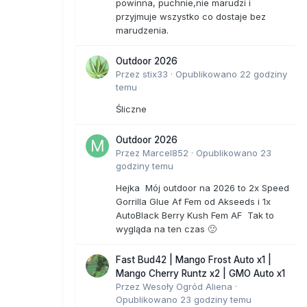
powinna, puchnie,nie marudzi i
przyjmuje wszystko co dostaje bez
marudzenia.
Outdoor 2026
Przez
stix33
·
Opublikowano
22 godziny
temu
Śliczne
Outdoor 2026
Przez
Marcel852
·
Opublikowano
23
godziny temu
Hejka Mój outdoor na 2026 to 2x Speed
Gorrilla Glue Af Fem od Akseeds i 1x
AutoBlack Berry Kush Fem AF Tak to
wygląda na ten czas 🙂
Fast Bud42 | Mango Frost Auto x1 |
Mango Cherry Runtz x2 | GMO Auto x1
Przez
Wesoły Ogród Aliena
·
Opublikowano
23 godziny temu