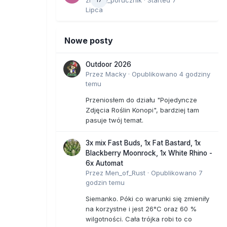
zielony_porucznik
· Started
7
Lipca
Nowe posty
Outdoor 2026
Przez
Macky
·
Opublikowano
4 godziny
temu
Przeniosłem do działu "Pojedyncze
Zdjęcia Roślin Konopi", bardziej tam
pasuje twój temat.
3x mix Fast Buds, 1x Fat Bastard, 1x
Blackberry Moonrock, 1x White Rhino -
6x Automat
Przez
Men_of_Rust
·
Opublikowano
7
godzin temu
Siemanko. Póki co warunki się zmieniły
na korzystne i jest 26°C oraz 60 %
wilgotności. Cała trójka robi to co