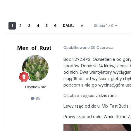
1
2
3
4
5
6
DALEJ
Strona 1 z 9
Men_of_Rust
Opublikowano
30 Czerwca
Box 1.2x2.4x2, Oświetlenie od gór
spodów. Doniczki 14 litrów, ziemia
od nich. Dwa wentylatory wyciąga
mają 19 dni od wyjścia z gleby i 
popcorn a nie go wycinać,góra us
Użytkownik
Ostatnie zdjęcie z dziś rana.
85
Lewy rząd od dołu: Mix Fast Buds
Prawy rząd od dołu: White Rhino 