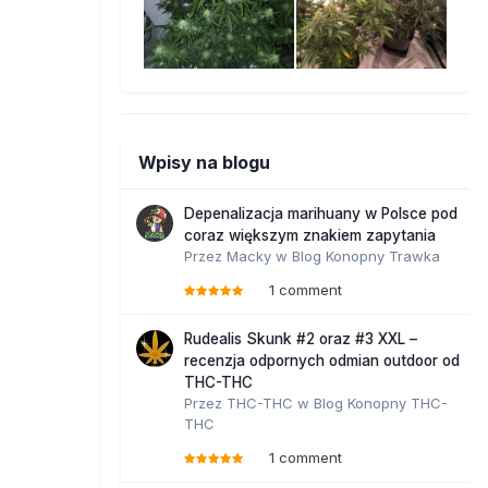
Wpisy na blogu
Depenalizacja marihuany w Polsce pod
coraz większym znakiem zapytania
Przez
Macky
w
Blog Konopny Trawka
1 comment
Rudealis Skunk #2 oraz #3 XXL –
recenzja odpornych odmian outdoor od
THC-THC
Przez
THC-THC
w
Blog Konopny THC-
THC
1 comment