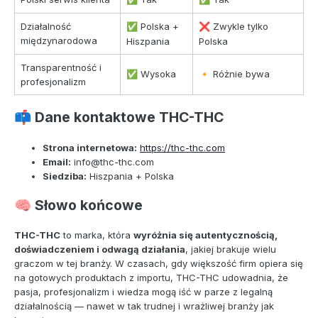
Działalność
Polska +
Zwykle tylko
✅
❌
międzynarodowa
Hiszpania
Polska
Transparentność i
Wysoka
Różnie bywa
✅
🔸
profesjonalizm
Dane kontaktowe THC-THC
📫
Strona internetowa:
https://thc-thc.com
Email:
info@thc-thc.com
Siedziba:
Hiszpania + Polska
Słowo końcowe
🧠
THC-THC
to marka, która
wyróżnia się autentycznością,
doświadczeniem i odwagą działania
, jakiej brakuje wielu
graczom w tej branży. W czasach, gdy większość firm opiera się
na gotowych produktach z importu, THC-THC udowadnia, że
pasja, profesjonalizm i wiedza mogą iść w parze z legalną
działalnością — nawet w tak trudnej i wrażliwej branży jak