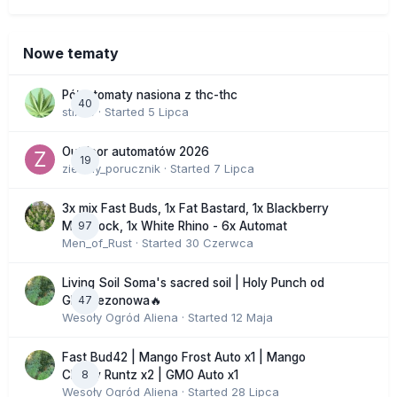
Nowe tematy
Półautomaty nasiona z thc-thc
40
stix33
· Started
5 Lipca
Outdoor automatów 2026
19
zielony_porucznik
· Started
7 Lipca
3x mix Fast Buds, 1x Fat Bastard, 1x Blackberry
97
Moonrock, 1x White Rhino - 6x Automat
Men_of_Rust
· Started
30 Czerwca
Living Soil Soma's sacred soil | Holy Punch od
47
GHS sezonowa🔥
Wesoły Ogród Aliena
· Started
12 Maja
Fast Bud42 | Mango Frost Auto x1 | Mango
8
Cherry Runtz x2 | GMO Auto x1
Wesoły Ogród Aliena
· Started
28 Lipca