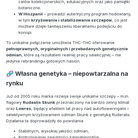
celów kolekcjonerskich, edukacyjnych oraz jako pamiątki
botaniczne.
W Hiszpanii
– prowadzi autentyczny program hodowlany,
w tym
krzyżowanie i stabilizowanie szczepów
, co jest
możliwe dzięki tamtejszemu liberalnemu podejściu do
konopi.
To unikalne połączenie umożliwia THC-THC oferowanie
pełnoprawnych, oryginalnych i przebadanych genetycznie
odmian
, które są rezultatem realnej pracy selekcyjnej – nie
jedynie rebrandingu gotowych nasion.
Własna genetyka – niepowtarzalna na
🧬
rynku
Już od 2005 roku marka rozwija swoje unikalne szczepy – m.in.
flagowy
Rudealis Skunk
przeznaczony na bardzo zimny klimat
oraz
Lowres
, będący efektem lat pracy nad autofloweringami i
selektywnym krzyżowaniem odmian Skunk z genetyką Ruderalis.
Działania te doprowadziły do powstania:
Stabilnych, wysokiej jakości odmian,
Kontrolowanej zawartości kannabinoidów,