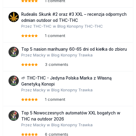
1 comment
Rudealis Skunk #2 oraz #3 XXL – recenzja odpornych
odmian outdoor od THC-THC
Przez
THC-THC
w
Blog Konopny THC-THC
1 comment
Top 5 nasion marihuany 60-65 dni od kiełka do zbioru
Przez
Macky
w
Blog Konopny Trawka
3 comments
🌱 THC-THC - Jedyna Polska Marka z Własną
Genetyką Konopi
Przez
Macky
w
Blog Konopny Trawka
1 comment
Top 5 Nowoczesnych automatów XXL bogatych w
THC na outdoor 2026
Przez
Macky
w
Blog Konopny Trawka
6 comments