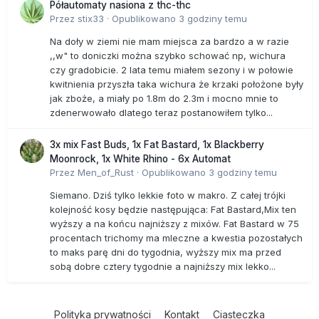
Półautomaty nasiona z thc-thc
Przez
stix33
·
Opublikowano
3 godziny temu
Na doły w ziemi nie mam miejsca za bardzo a w razie
,,w" to doniczki można szybko schować np, wichura
czy gradobicie. 2 lata temu miałem sezony i w połowie
kwitnienia przyszła taka wichura że krzaki położone były
jak zboże, a miały po 1.8m do 2.3m i mocno mnie to
zdenerwowało dlatego teraz postanowiłem tylko...
3x mix Fast Buds, 1x Fat Bastard, 1x Blackberry
Moonrock, 1x White Rhino - 6x Automat
Przez
Men_of_Rust
·
Opublikowano
3 godziny temu
Siemano. Dziś tylko lekkie foto w makro. Z całej trójki
kolejność kosy będzie następująca: Fat Bastard,Mix ten
wyższy a na końcu najniższy z mixów. Fat Bastard w 75
procentach trichomy ma mleczne a kwestia pozostałych
to maks parę dni do tygodnia, wyższy mix ma przed
sobą dobre cztery tygodnie a najniższy mix lekko...
Polityka prywatności
Kontakt
Ciasteczka