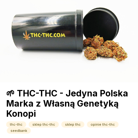
🌱 THC-THC - Jedyna Polska
Marka z Własną Genetyką
Konopi
thc-thc
sklep thc-thc
sklep thc
opinie thc-thc
seedbank