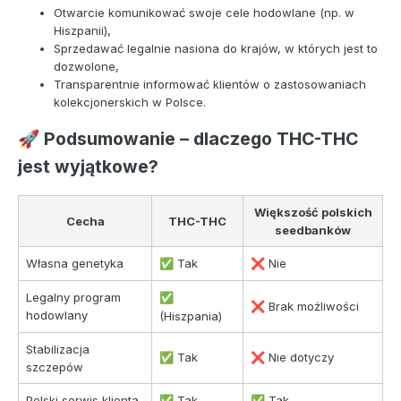
Otwarcie komunikować swoje cele hodowlane (np. w
Hiszpanii),
Sprzedawać legalnie nasiona do krajów, w których jest to
dozwolone,
Transparentnie informować klientów o zastosowaniach
kolekcjonerskich w Polsce.
Podsumowanie – dlaczego THC-THC
🚀
jest wyjątkowe?
Większość polskich
Cecha
THC-THC
seedbanków
Własna genetyka
Tak
Nie
✅
❌
Legalny program
✅
Brak możliwości
❌
hodowlany
(Hiszpania)
Stabilizacja
Tak
Nie dotyczy
✅
❌
szczepów
Polski serwis klienta
Tak
Tak
✅
✅