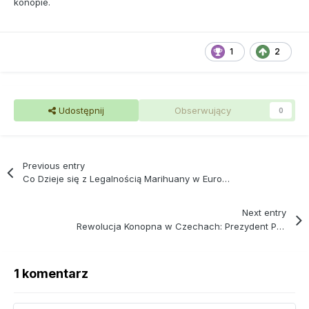
konopie.
1
2
Udostępnij
Obserwujący
0
Previous entry
Co Dzieje się z Legalnością Marihuany w Europie? Podsumowanie Prawa w 2025r
Next entry
Rewolucja Konopna w Czechach: Prezydent Podpisuje Ustawę Legalizującą Marihuanę Jeszcze Szerzej
1 komentarz