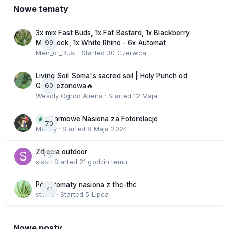
Nowe tematy
3x mix Fast Buds, 1x Fat Bastard, 1x Blackberry
99
Moonrock, 1x White Rhino - 6x Automat
Men_of_Rust
· Started
30 Czerwca
Living Soil Soma's sacred soil | Holy Punch od
60
GHS sezonowa🔥
Wesoły Ogród Aliena
· Started
12 Maja
Darmowe Nasiona za Fotorelacje
70
Macky
· Started
8 Maja 2024
Zdjecia outdoor
0
slav
· Started
21 godzin temu
Półautomaty nasiona z thc-thc
41
stix33
· Started
5 Lipca
Nowe posty