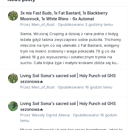
3x mix Fast Buds, 1x Fat Bastard, 1x Blackberry
Moonrock, 1x White Rhino - 6x Automat
Przez
Men_of_Rust
·
Opublikowano
3 godziny temu
Siema. Wczoraj Croping a dzisiaj z rana jedna z łodyg
leżała gdyż taśma zwyczajowo sobie puściła. Trichomy
mleczne na tym co się ułamało z Fat Bastard, wstępny
trym na mokro zrobiony i waga pokazała 79 g co da
jakieś 16 g po wysuszeniu i ostatecznym trymie na
sucho. Cała trójka żyje i małymi krokami zbliża się ku...
Living Soil Soma's sacred soil | Holy Punch od GHS
sezonowa🔥
Przez
Men_of_Rust
·
Opublikowano
16 godzin temu
Living Soil Soma's sacred soil | Holy Punch od GHS
sezonowa🔥
Przez
Wesoły Ogród Aliena
·
Opublikowano
16 godzin
temu
Muszę spróbować i kupię ten spray boomboom, jakiej to