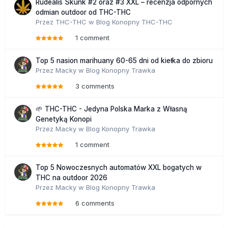
Rudealis Skunk #2 oraz #3 XXL – recenzja odpornych
odmian outdoor od THC-THC
Przez
THC-THC
w
Blog Konopny THC-THC
1 comment
Top 5 nasion marihuany 60-65 dni od kiełka do zbioru
Przez
Macky
w
Blog Konopny Trawka
3 comments
🌱 THC-THC - Jedyna Polska Marka z Własną
Genetyką Konopi
Przez
Macky
w
Blog Konopny Trawka
1 comment
Top 5 Nowoczesnych automatów XXL bogatych w
THC na outdoor 2026
Przez
Macky
w
Blog Konopny Trawka
6 comments