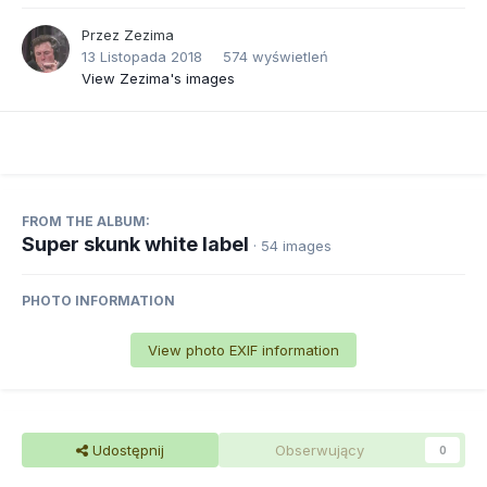
Przez
Zezima
13 Listopada 2018
574 wyświetleń
View Zezima's images
FROM THE ALBUM:
Super skunk white label
· 54 images
PHOTO INFORMATION
View photo EXIF information
Udostępnij
Obserwujący
0