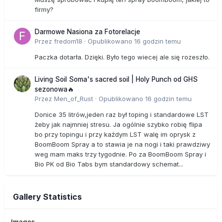
firmy?
Darmowe Nasiona za Fotorelacje
Przez
fredom18
·
Opublikowano
16 godzin temu
Paczka dotarła. Dzięki. Było tego wiecej ale się rozeszło.
Living Soil Soma's sacred soil | Holy Punch od GHS
sezonowa🔥
Przez
Men_of_Rust
·
Opublikowano
16 godzin temu
Donice 35 litrów,jeden raz był toping i standardowe LST
żeby jak najmniej stresu. Ja ogólnie szybko robię flipa
bo przy topingu i przy każdym LST walę im oprysk z
BoomBoom Spray a to stawia je na nogi i taki prawdziwy
weg mam maks trzy tygodnie. Po za BoomBoom Spray i
Bio PK od Bio Tabs bym standardowy schemat...
Gallery Statistics
Images