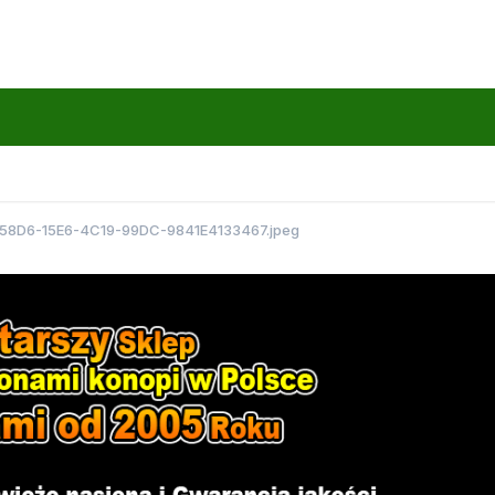
B58D6-15E6-4C19-99DC-9841E4133467.jpeg