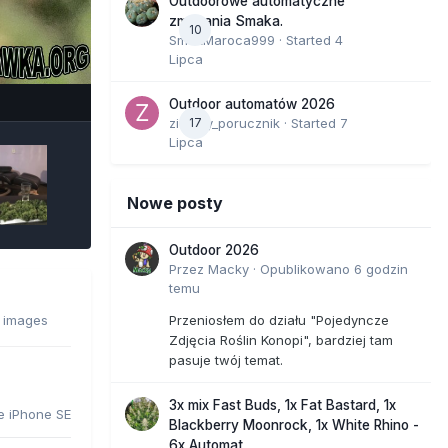
Outdoorowe automatyczne
zmagania Smaka.
10
SmakMaroca999
· Started
4
Lipca
e Tools
Outdoor automatów 2026
zielony_porucznik
17
· Started
7
Lipca
Nowe posty
Outdoor 2026
Przez
Macky
·
Opublikowano
6 godzin
temu
4 images
Przeniosłem do działu "Pojedyncze
Zdjęcia Roślin Konopi", bardziej tam
pasuje twój temat.
3x mix Fast Buds, 1x Fat Bastard, 1x
e iPhone SE
Blackberry Moonrock, 1x White Rhino -
6x Automat