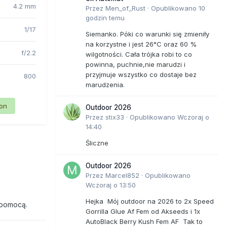
4.2 mm
Przez
Men_of_Rust
·
Opublikowano
10
godzin temu
1/17
Siemanko. Póki co warunki się zmieniły
na korzystne i jest 26°C oraz 60 %
f/2.2
wilgotności. Cała trójka robi to co
powinna, puchnie,nie marudzi i
przyjmuje wszystko co dostaje bez
800
marudzenia.
ion
Outdoor 2026
Przez
stix33
·
Opublikowano
Wczoraj o
14:40
Śliczne
Outdoor 2026
Przez
Marcel852
·
Opublikowano
Wczoraj o 13:50
Hejka Mój outdoor na 2026 to 2x Speed
 pomocą.
Gorrilla Glue Af Fem od Akseeds i 1x
AutoBlack Berry Kush Fem AF Tak to