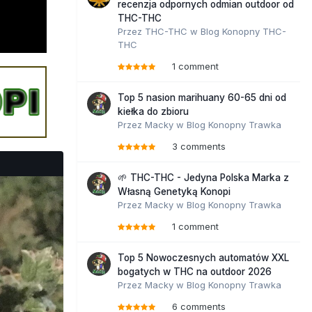
recenzja odpornych odmian outdoor od
THC-THC
Przez
THC-THC
w
Blog Konopny THC-
THC
1 comment
Top 5 nasion marihuany 60-65 dni od
kiełka do zbioru
Przez
Macky
w
Blog Konopny Trawka
3 comments
🌱 THC-THC - Jedyna Polska Marka z
Własną Genetyką Konopi
Przez
Macky
w
Blog Konopny Trawka
1 comment
Top 5 Nowoczesnych automatów XXL
bogatych w THC na outdoor 2026
Przez
Macky
w
Blog Konopny Trawka
6 comments