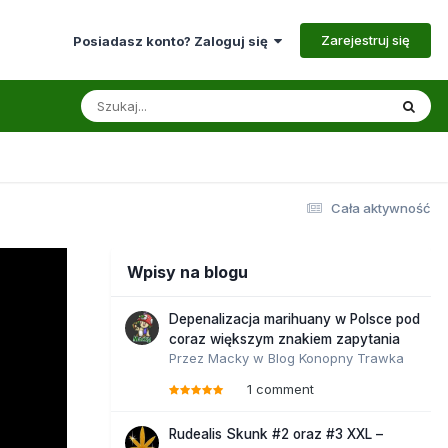
Zarejestruj się
Posiadasz konto? Zaloguj się
Cała aktywność
Wpisy na blogu
Depenalizacja marihuany w Polsce pod
coraz większym znakiem zapytania
Przez
Macky
w
Blog Konopny Trawka
1 comment
Rudealis Skunk #2 oraz #3 XXL –