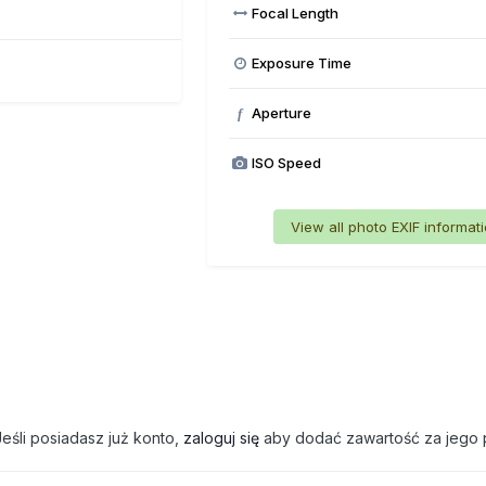
Focal Length
Exposure Time
Aperture
f
ISO Speed
View all photo EXIF informat
eśli posiadasz już konto,
zaloguj się
aby dodać zawartość za jego