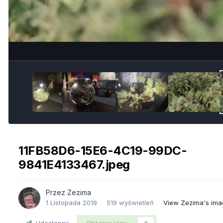
11FB58D6-15E6-4C19-99DC-
9841E4133467.jpeg
Przez
Zezima
1 Listopada 2018
519 wyświetleń
View Zezima's ima
Udostępnij
Obserwujący
0