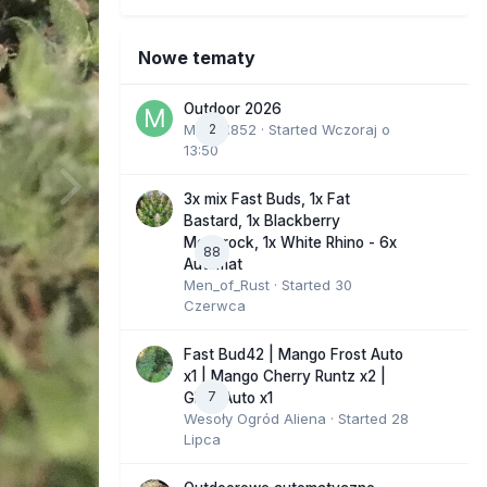
Nowe tematy
Outdoor 2026
Marcel852
2
· Started
Wczoraj o
13:50
3x mix Fast Buds, 1x Fat
Bastard, 1x Blackberry
Moonrock, 1x White Rhino - 6x
88
Automat
Men_of_Rust
· Started
30
Czerwca
Fast Bud42 | Mango Frost Auto
x1 | Mango Cherry Runtz x2 |
7
GMO Auto x1
Wesoły Ogród Aliena
· Started
28
Lipca