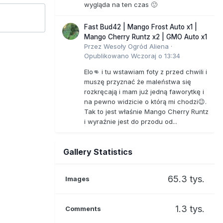
wygląda na ten czas 🙂
Fast Bud42 | Mango Frost Auto x1 |
Mango Cherry Runtz x2 | GMO Auto x1
Przez
Wesoły Ogród Aliena
·
Opublikowano
Wczoraj o 13:34
Elo👊 i tu wstawiam foty z przed chwili i
muszę przyznać że maleństwa się
rozkręcają i mam już jedną faworytkę i
na pewno widzicie o którą mi chodzi😉.
Tak to jest właśnie Mango Cherry Runtz
i wyraźnie jest do przodu od...
Gallery Statistics
65.3 tys.
Images
1.3 tys.
Comments