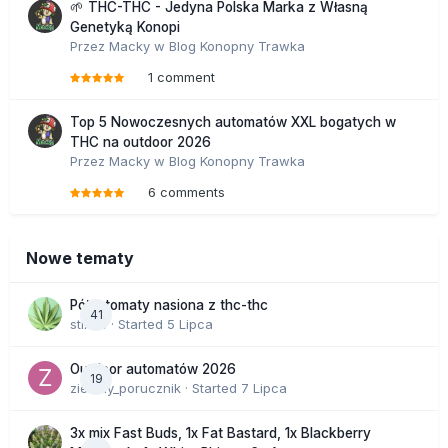
🌱 THC-THC - Jedyna Polska Marka z Własną
Genetyką Konopi
Przez
Macky
w
Blog Konopny Trawka
1 comment
Top 5 Nowoczesnych automatów XXL bogatych w
THC na outdoor 2026
Przez
Macky
w
Blog Konopny Trawka
6 comments
Nowe tematy
Półautomaty nasiona z thc-thc
41
stix33
· Started
5 Lipca
Outdoor automatów 2026
19
zielony_porucznik
· Started
7 Lipca
3x mix Fast Buds, 1x Fat Bastard, 1x Blackberry