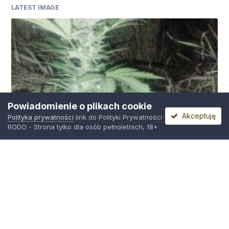
LATEST IMAGE
Powiadomienie o plikach cookie
Akceptuję
Polityka prywatności
link do Polityki Prywatności
RODO - Strona tylko dla osób pełnoletnich, 18+
IMG_20260804_221841.jpg
Przez
zielony_porucznik
,
Środa o 00:23
Polityka prywatności
Kontakt
Ciasteczka
Trawka.org
Powered by Invision Community