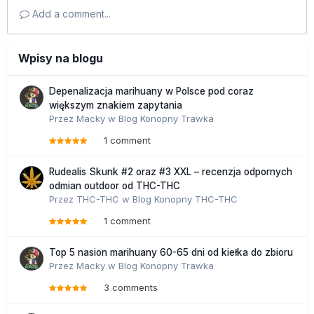
Add a comment...
Wpisy na blogu
Depenalizacja marihuany w Polsce pod coraz
większym znakiem zapytania
Przez
Macky
w
Blog Konopny Trawka
1 comment
Rudealis Skunk #2 oraz #3 XXL – recenzja odpornych
odmian outdoor od THC-THC
Przez
THC-THC
w
Blog Konopny THC-THC
1 comment
Top 5 nasion marihuany 60-65 dni od kiełka do zbioru
Przez
Macky
w
Blog Konopny Trawka
3 comments