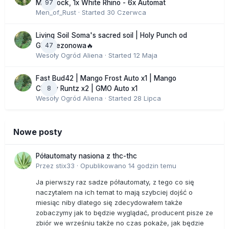
97
Moonrock, 1x White Rhino - 6x Automat
Men_of_Rust
· Started
30 Czerwca
Living Soil Soma's sacred soil | Holy Punch od
47
GHS sezonowa🔥
Wesoły Ogród Aliena
· Started
12 Maja
Fast Bud42 | Mango Frost Auto x1 | Mango
8
Cherry Runtz x2 | GMO Auto x1
Wesoły Ogród Aliena
· Started
28 Lipca
Nowe posty
Półautomaty nasiona z thc-thc
Przez
stix33
·
Opublikowano
14 godzin temu
Ja pierwszy raz sadze półautomaty, z tego co się
naczytalem na ich temat to mają szybciej dojść o
miesiąc niby dlatego się zdecydowałem także
zobaczymy jak to będzie wyglądać, producent pisze ze
zbiór we wrześniu także no czas pokaże, jak będzie