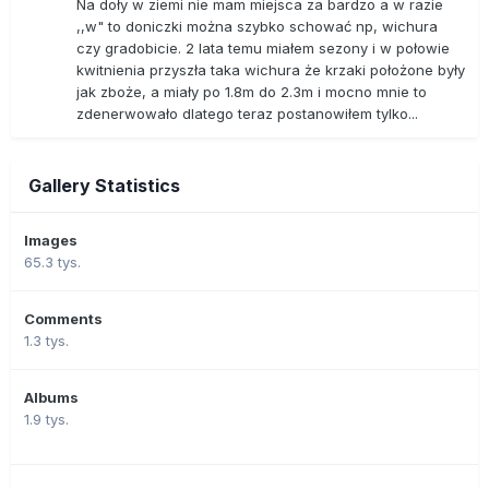
Na doły w ziemi nie mam miejsca za bardzo a w razie
,,w" to doniczki można szybko schować np, wichura
czy gradobicie. 2 lata temu miałem sezony i w połowie
kwitnienia przyszła taka wichura że krzaki położone były
jak zboże, a miały po 1.8m do 2.3m i mocno mnie to
zdenerwowało dlatego teraz postanowiłem tylko...
Gallery Statistics
Images
65.3 tys.
Comments
1.3 tys.
Albums
1.9 tys.