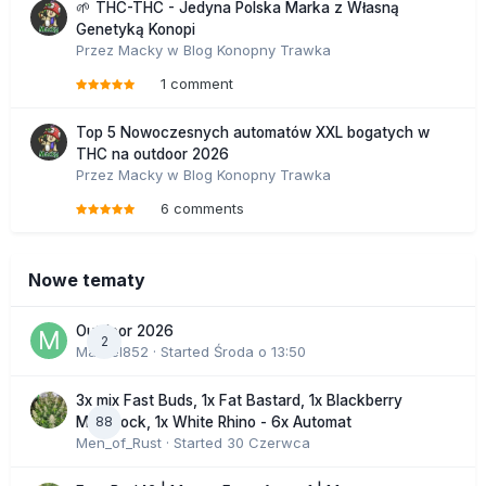
🌱 THC-THC - Jedyna Polska Marka z Własną
Genetyką Konopi
Przez
Macky
w
Blog Konopny Trawka
1 comment
Top 5 Nowoczesnych automatów XXL bogatych w
THC na outdoor 2026
Przez
Macky
w
Blog Konopny Trawka
6 comments
Nowe tematy
Outdoor 2026
2
Marcel852
· Started
Środa o 13:50
3x mix Fast Buds, 1x Fat Bastard, 1x Blackberry
88
Moonrock, 1x White Rhino - 6x Automat
Men_of_Rust
· Started
30 Czerwca