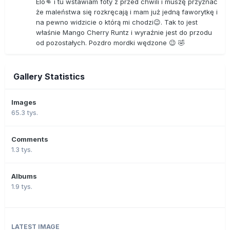
Elo👊 i tu wstawiam foty z przed chwili i muszę przyznać
że maleństwa się rozkręcają i mam już jedną faworytkę i
na pewno widzicie o którą mi chodzi😉. Tak to jest
właśnie Mango Cherry Runtz i wyraźnie jest do przodu
od pozostałych. Pozdro mordki wędzone 😉 🤣
Gallery Statistics
Images
65.3 tys.
Comments
1.3 tys.
Albums
1.9 tys.
LATEST IMAGE