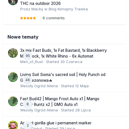
THC na outdoor 2026
Przez
Macky
w
Blog Konopny Trawka
6 comments
Nowe tematy
3x mix Fast Buds, 1x Fat Bastard, 1x Blackberry
95
Moonrock, 1x White Rhino - 6x Automat
Men_of_Rust
· Started
30 Czerwca
Living Soil Soma's sacred soil | Holy Punch od
46
GHS sezonowa🔥
Wesoły Ogród Aliena
· Started
12 Maja
Fast Bud42 | Mango Frost Auto x1 | Mango
8
Cherry Runtz x2 | GMO Auto x1
Wesoły Ogród Aliena
· Started
28 Lipca
Apricot gorilla glue i pernament marker
2
SweetDonut
· Started
29 Lipca