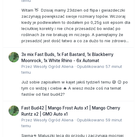
temu
Witam 👋 Dzisiaj mamy 23dzien od flipa i gwiazdeczki
zaczynają powiększać swoje rozmiary topów. Wczoraj
kiedy je podlewałem to dodałem po 0,25g soli epsom dla
leciutkiej korekty i nie chce przesadzić bo widać po
roślinach że nie brakuję im niczego. A pamiętajmy że
przesadzić jest dość łatwo a co za dużo to nie zdrowo...
3x mix Fast Buds, 1x Fat Bastard, 1x Blackberry
Moonrock, 1x White Rhino - 6x Automat
Przez
Wesoły Ogród Aliena
·
Opublikowano
57 minut
temu
Już sobie zapisałem w kajet jakiś tydzień temu 😅 😉 po
tym co widzę i ciebie 🔥 A wiesz może coś na temat
fastów od fast bud42?
Fast Bud42 | Mango Frost Auto x1 | Mango Cherry
Runtz x2 | GMO Auto x1
Przez
Wesoły Ogród Aliena
·
Opublikowano
59 minut
temu
Siema👊 Maluszki lecą do przodu i zaczynają mocniej