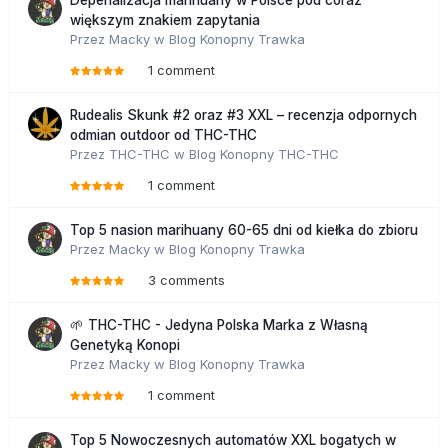
większym znakiem zapytania
Przez
Macky
w
Blog Konopny Trawka
1 comment
Rudealis Skunk #2 oraz #3 XXL – recenzja odpornych
odmian outdoor od THC-THC
Przez
THC-THC
w
Blog Konopny THC-THC
1 comment
Top 5 nasion marihuany 60-65 dni od kiełka do zbioru
Przez
Macky
w
Blog Konopny Trawka
3 comments
🌱 THC-THC - Jedyna Polska Marka z Własną
Genetyką Konopi
Przez
Macky
w
Blog Konopny Trawka
1 comment
Top 5 Nowoczesnych automatów XXL bogatych w