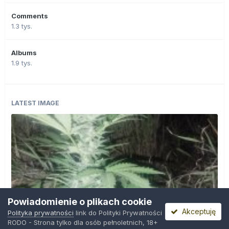
Comments
1.3 tys.
Albums
1.9 tys.
LATEST IMAGE
Powiadomienie o plikach cookie
Akceptuję
Polityka prywatności
link do Polityki Prywatności
RODO - Strona tylko dla osób pełnoletnich, 18+