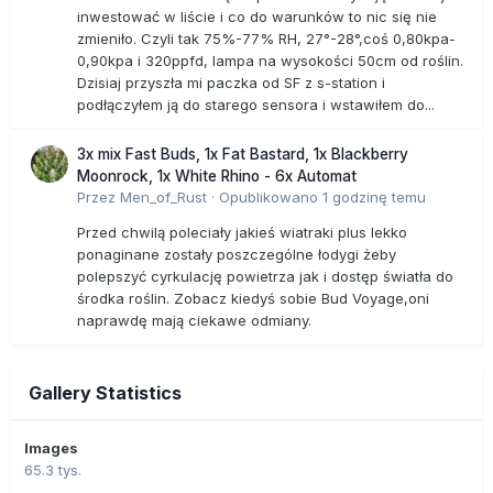
inwestować w liście i co do warunków to nic się nie
zmieniło. Czyli tak 75%-77% RH, 27°-28°,coś 0,80kpa-
0,90kpa i 320ppfd, lampa na wysokości 50cm od roślin.
Dzisiaj przyszła mi paczka od SF z s-station i
podłączyłem ją do starego sensora i wstawiłem do...
3x mix Fast Buds, 1x Fat Bastard, 1x Blackberry
Moonrock, 1x White Rhino - 6x Automat
Przez
Men_of_Rust
·
Opublikowano
1 godzinę temu
Przed chwilą poleciały jakieś wiatraki plus lekko
ponaginane zostały poszczególne łodygi żeby
polepszyć cyrkulację powietrza jak i dostęp światła do
środka roślin. Zobacz kiedyś sobie Bud Voyage,oni
naprawdę mają ciekawe odmiany.
Gallery Statistics
Images
65.3 tys.