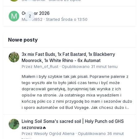
Outdoor 2026
2
Marcel852
· Started
Środa o 13:50
Nowe posty
3x mix Fast Buds, 1x Fat Bastard, 1x Blackberry
Moonrock, 1x White Rhino - 6x Automat
Przez
Men_of_Rust
·
Opublikowano
31 minut temu
Miałem i były szybkie tak jak pisali. Poprawne palenie z
tego wyszło ale to było jakiś czas temu i być może
dopracowali genetykę, bynajmniej tak wynika z ich
opisów na stronie. Ja ostatniego mixa wysadzilem i
kończę póki co z nimi przygodę bo mam i sezonów dużo
i sporo automatów od Bud Voyage. Jak chcesz dużo i...
Living Soil Soma's sacred soil | Holy Punch od GHS
sezonowa🔥
Przez
Wesoły Ogród Aliena
·
Opublikowano
36 minut