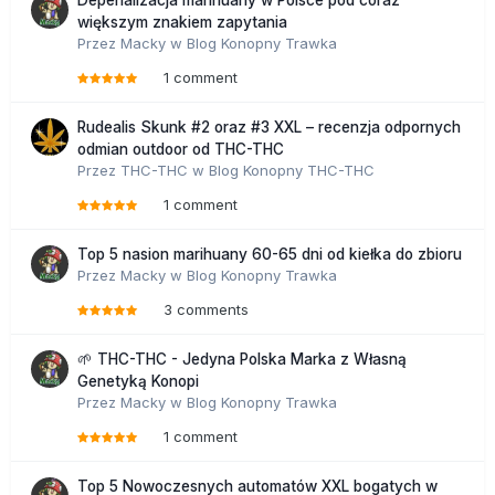
większym znakiem zapytania
Przez
Macky
w
Blog Konopny Trawka
1 comment
Rudealis Skunk #2 oraz #3 XXL – recenzja odpornych
odmian outdoor od THC-THC
Przez
THC-THC
w
Blog Konopny THC-THC
1 comment
Top 5 nasion marihuany 60-65 dni od kiełka do zbioru
Przez
Macky
w
Blog Konopny Trawka
3 comments
🌱 THC-THC - Jedyna Polska Marka z Własną
Genetyką Konopi
Przez
Macky
w
Blog Konopny Trawka
1 comment
Top 5 Nowoczesnych automatów XXL bogatych w