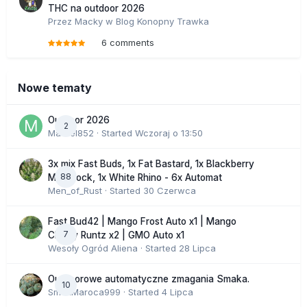
THC na outdoor 2026
Przez
Macky
w
Blog Konopny Trawka
6 comments
Nowe tematy
Outdoor 2026
2
Marcel852
· Started
Wczoraj o 13:50
3x mix Fast Buds, 1x Fat Bastard, 1x Blackberry
88
Moonrock, 1x White Rhino - 6x Automat
Men_of_Rust
· Started
30 Czerwca
Fast Bud42 | Mango Frost Auto x1 | Mango
7
Cherry Runtz x2 | GMO Auto x1
Wesoły Ogród Aliena
· Started
28 Lipca
Outdoorowe automatyczne zmagania Smaka.
10
SmakMaroca999
· Started
4 Lipca