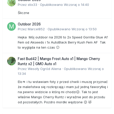
Przez
stix33
·
Opublikowano
Wczoraj o 14:40
Śliczne
Outdoor 2026
Przez
Marcel852
·
Opublikowano
Wczoraj o 13:50
Hejka Mój outdoor na 2026 to 2x Speed Gorrilla Glue Af
Fem od Akseeds i 1x AutoBlack Berry Kush Fem AF Tak
to wygląda na ten czas 🙂
Fast Bud42 | Mango Frost Auto x1 | Mango Cherry
Runtz x2 | GMO Auto x1
Przez
Wesoły Ogród Aliena
·
Opublikowano
Wczoraj o
13:34
Elo👊 i tu wstawiam foty z przed chwili i muszę przyznać
że maleństwa się rozkręcają i mam już jedną faworytkę i
na pewno widzicie o którą mi chodzi😉. Tak to jest
właśnie Mango Cherry Runtz i wyraźnie jest do przodu
od pozostałych. Pozdro mordki wędzone 😉 🤣