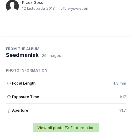
Przez Gość
12 Listopada 2018
515 wyświetleń
FROM THE ALBUM:
Seedmaniak
· 26 images
PHOTO INFORMATION
Focal Length
4.3 mm
Exposure Time
1/17
Aperture
f/1.7
f
View all photo EXIF information