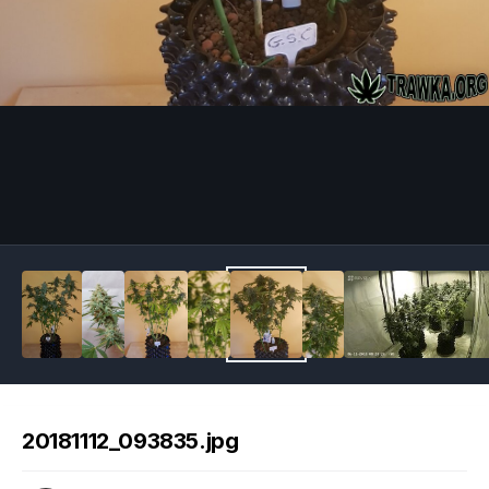
Image Tools
20181112_093835.jpg