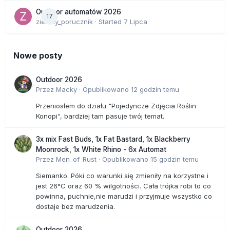
Outdoor automatów 2026
17
zielony_porucznik
· Started
7 Lipca
Nowe posty
Outdoor 2026
Przez
Macky
·
Opublikowano
12 godzin temu
Przeniosłem do działu "Pojedyncze Zdjęcia Roślin
Konopi", bardziej tam pasuje twój temat.
3x mix Fast Buds, 1x Fat Bastard, 1x Blackberry
Moonrock, 1x White Rhino - 6x Automat
Przez
Men_of_Rust
·
Opublikowano
15 godzin temu
Siemanko. Póki co warunki się zmieniły na korzystne i
jest 26°C oraz 60 % wilgotności. Cała trójka robi to co
powinna, puchnie,nie marudzi i przyjmuje wszystko co
dostaje bez marudzenia.
Outdoor 2026