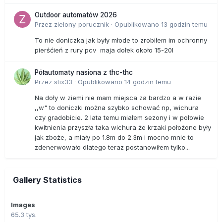
Outdoor automatów 2026
Przez
zielony_porucznik
·
Opublikowano
13 godzin temu
To nie doniczka jak były młode to zrobiłem im ochronny
pierśćień z rury pcv maja dołek około 15-20l
Półautomaty nasiona z thc-thc
Przez
stix33
·
Opublikowano
14 godzin temu
Na doły w ziemi nie mam miejsca za bardzo a w razie
,,w" to doniczki można szybko schować np, wichura
czy gradobicie. 2 lata temu miałem sezony i w połowie
kwitnienia przyszła taka wichura że krzaki położone były
jak zboże, a miały po 1.8m do 2.3m i mocno mnie to
zdenerwowało dlatego teraz postanowiłem tylko...
Gallery Statistics
Images
65.3 tys.