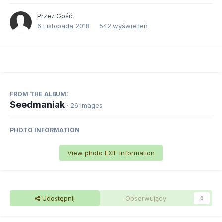
Przez Gość
6 Listopada 2018
542 wyświetleń
FROM THE ALBUM:
Seedmaniak
· 26 images
PHOTO INFORMATION
View photo EXIF information
Udostępnij
Obserwujący
0