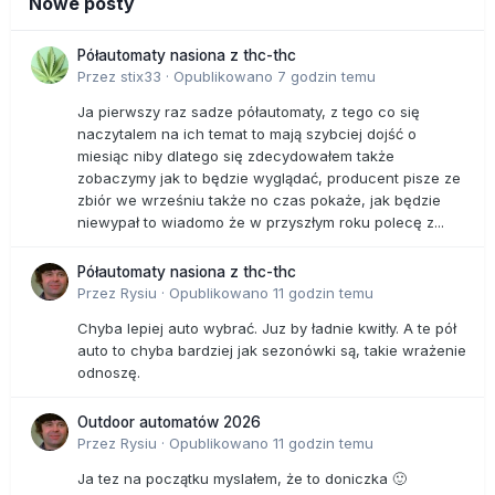
Nowe posty
Półautomaty nasiona z thc-thc
Przez
stix33
·
Opublikowano
7 godzin temu
Ja pierwszy raz sadze półautomaty, z tego co się
naczytalem na ich temat to mają szybciej dojść o
miesiąc niby dlatego się zdecydowałem także
zobaczymy jak to będzie wyglądać, producent pisze ze
zbiór we wrześniu także no czas pokaże, jak będzie
niewypał to wiadomo że w przyszłym roku polecę z...
Półautomaty nasiona z thc-thc
Przez
Rysiu
·
Opublikowano
11 godzin temu
Chyba lepiej auto wybrać. Juz by ładnie kwitły. A te pół
auto to chyba bardziej jak sezonówki są, takie wrażenie
odnoszę.
Outdoor automatów 2026
Przez
Rysiu
·
Opublikowano
11 godzin temu
Ja tez na początku myslałem, że to doniczka 🙂