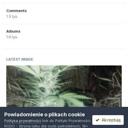
Comments
1.3 tys.
Albums
1.9 tys.
LATEST IMAGE
Powiadomienie o plikach cookie
Akceptuję
Polityka prywatności
link do Polityki Prywatności
RODO - Strona tylko dla osób pełnoletnich, 18+