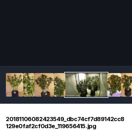
Image Tools
20181106082423549_dbc74cf7d89142cc8
129e0faf2cf0d3e_119656415.jpg