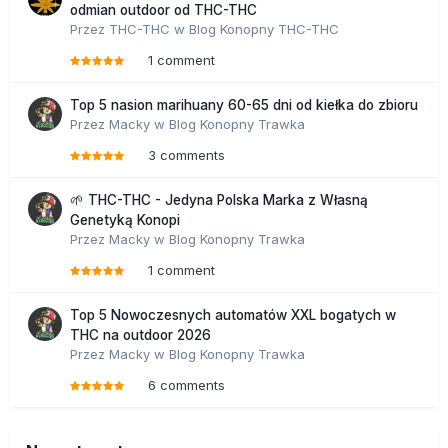
odmian outdoor od THC-THC
Przez
THC-THC
w
Blog Konopny THC-THC
1 comment
Top 5 nasion marihuany 60-65 dni od kiełka do zbioru
Przez
Macky
w
Blog Konopny Trawka
3 comments
🌱 THC-THC - Jedyna Polska Marka z Własną
Genetyką Konopi
Przez
Macky
w
Blog Konopny Trawka
1 comment
Top 5 Nowoczesnych automatów XXL bogatych w
THC na outdoor 2026
Przez
Macky
w
Blog Konopny Trawka
6 comments