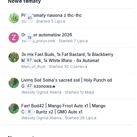
Nowe tematy
Półautomaty nasiona z thc-thc
41
stix33
· Started
5 Lipca
Outdoor automatów 2026
19
zielony_porucznik
· Started
7 Lipca
3x mix Fast Buds, 1x Fat Bastard, 1x Blackberry
97
Moonrock, 1x White Rhino - 6x Automat
Men_of_Rust
· Started
30 Czerwca
Living Soil Soma's sacred soil | Holy Punch od
47
GHS sezonowa🔥
Wesoły Ogród Aliena
· Started
12 Maja
Fast Bud42 | Mango Frost Auto x1 | Mango
8
Cherry Runtz x2 | GMO Auto x1
Wesoły Ogród Aliena
· Started
28 Lipca