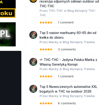
recenzja odpornych odmian outdoor od
THC-THC
Przez
THC-THC
w
Blog Konopny THC-
THC
1 comment
Top 5 nasion marihuany 60-65 dni od
kiełka do zbioru
Przez
Macky
w
Blog Konopny Trawka
3 comments
🌱 THC-THC - Jedyna Polska Marka z
Własną Genetyką Konopi
Przez
Macky
w
Blog Konopny Trawka
1 comment
Top 5 Nowoczesnych automatów XXL
bogatych w THC na outdoor 2026
Przez
Macky
w
Blog Konopny Trawka
6 comments