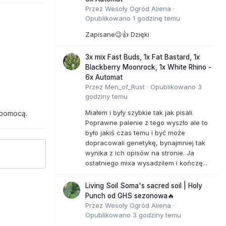
Przez
Wesoły Ogród Aliena
·
Opublikowano
1 godzinę temu
Zapisane😉👍 Dzięki
3x mix Fast Buds, 1x Fat Bastard, 1x
Blackberry Moonrock, 1x White Rhino -
6x Automat
Przez
Men_of_Rust
·
Opublikowano
3
godziny temu
Miałem i były szybkie tak jak pisali.
 pomocą.
Poprawne palenie z tego wyszło ale to
było jakiś czas temu i być może
dopracowali genetykę, bynajmniej tak
wynika z ich opisów na stronie. Ja
ostatniego mixa wysadzilem i kończę...
Living Soil Soma's sacred soil | Holy
Punch od GHS sezonowa🔥
Przez
Wesoły Ogród Aliena
·
Opublikowano
3 godziny temu