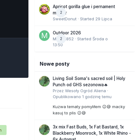
Apricot gorilla glue i pernament
2
marker
SweetDonut
· Started
29 Lipca
e Tools
Outdoor 2026
Marcel852
2
· Started
Środa o
13:50
Nowe posty
Living Soil Soma's sacred soil | Holy
Punch od GHS sezonowa🔥
Przez
Wesoły Ogród Aliena
·
Opublikowano
1 godzinę temu
Kuzwa tematy pomyliłem 😉😅 macky
kasuj to plis 😉😅
3x mix Fast Buds, 1x Fat Bastard, 1x
n
Blackberry Moonrock, 1x White Rhino -
6x Automat