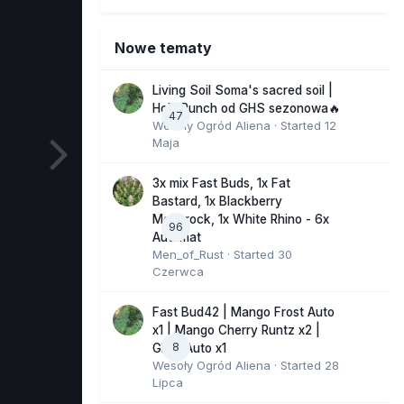
Nowe tematy
Living Soil Soma's sacred soil |
Holy Punch od GHS sezonowa🔥
47
Wesoły Ogród Aliena
· Started
12
Maja
3x mix Fast Buds, 1x Fat
Bastard, 1x Blackberry
Moonrock, 1x White Rhino - 6x
96
Automat
Men_of_Rust
· Started
30
Czerwca
Fast Bud42 | Mango Frost Auto
x1 | Mango Cherry Runtz x2 |
8
GMO Auto x1
Wesoły Ogród Aliena
· Started
28
Lipca