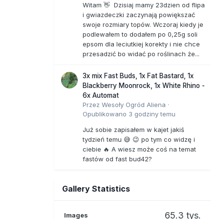
Witam 👋 Dzisiaj mamy 23dzien od flipa
i gwiazdeczki zaczynają powiększać
swoje rozmiary topów. Wczoraj kiedy je
podlewałem to dodałem po 0,25g soli
epsom dla leciutkiej korekty i nie chce
przesadzić bo widać po roślinach że...
3x mix Fast Buds, 1x Fat Bastard, 1x
Blackberry Moonrock, 1x White Rhino -
6x Automat
Przez
Wesoły Ogród Aliena
·
Opublikowano
3 godziny temu
Już sobie zapisałem w kajet jakiś
tydzień temu 😅 😉 po tym co widzę i
ciebie 🔥 A wiesz może coś na temat
fastów od fast bud42?
Gallery Statistics
65.3 tys.
Images