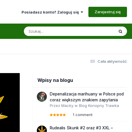
Zarejestruj się
Posiadasz konto? Zaloguj się
Cała aktywność
Wpisy na blogu
Depenalizacja marihuany w Polsce pod
coraz większym znakiem zapytania
Przez
Macky
w
Blog Konopny Trawka
1 comment
Rudealis Skunk #2 oraz #3 XXL –