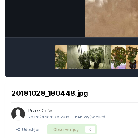
20181028_180448.jpg
Przez Gość
28 Października 2018
646 wyświetleń
Udostępnij
Obserwujący
0