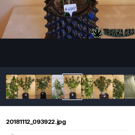
Image Tools
20181112_093922.jpg