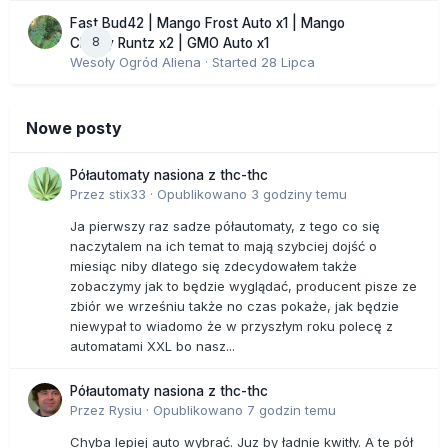
Fast Bud42 | Mango Frost Auto x1 | Mango
8
Cherry Runtz x2 | GMO Auto x1
Wesoły Ogród Aliena
· Started
28 Lipca
Nowe posty
Półautomaty nasiona z thc-thc
Przez
stix33
·
Opublikowano
3 godziny temu
Ja pierwszy raz sadze półautomaty, z tego co się
naczytalem na ich temat to mają szybciej dojść o
miesiąc niby dlatego się zdecydowałem także
zobaczymy jak to będzie wyglądać, producent pisze ze
zbiór we wrześniu także no czas pokaże, jak będzie
niewypał to wiadomo że w przyszłym roku polecę z
automatami XXL bo nasz...
Półautomaty nasiona z thc-thc
Przez
Rysiu
·
Opublikowano
7 godzin temu
Chyba lepiej auto wybrać. Juz by ładnie kwitły. A te pół