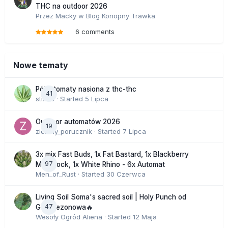
THC na outdoor 2026
Przez
Macky
w
Blog Konopny Trawka
6 comments
Nowe tematy
Półautomaty nasiona z thc-thc
41
stix33
· Started
5 Lipca
Outdoor automatów 2026
19
zielony_porucznik
· Started
7 Lipca
3x mix Fast Buds, 1x Fat Bastard, 1x Blackberry
97
Moonrock, 1x White Rhino - 6x Automat
Men_of_Rust
· Started
30 Czerwca
Living Soil Soma's sacred soil | Holy Punch od
47
GHS sezonowa🔥
Wesoły Ogród Aliena
· Started
12 Maja