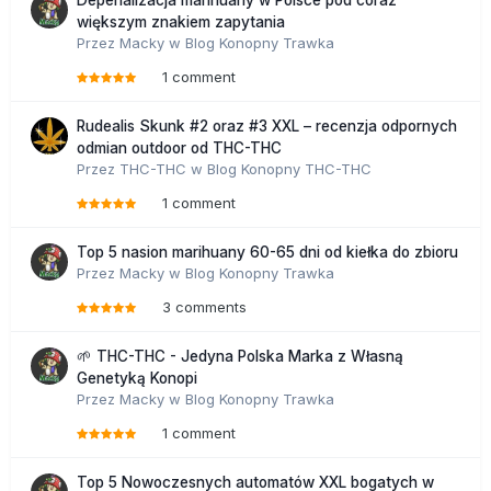
większym znakiem zapytania
Przez
Macky
w
Blog Konopny Trawka
1 comment
Rudealis Skunk #2 oraz #3 XXL – recenzja odpornych
odmian outdoor od THC-THC
Przez
THC-THC
w
Blog Konopny THC-THC
1 comment
Top 5 nasion marihuany 60-65 dni od kiełka do zbioru
Przez
Macky
w
Blog Konopny Trawka
3 comments
🌱 THC-THC - Jedyna Polska Marka z Własną
Genetyką Konopi
Przez
Macky
w
Blog Konopny Trawka
1 comment
Top 5 Nowoczesnych automatów XXL bogatych w