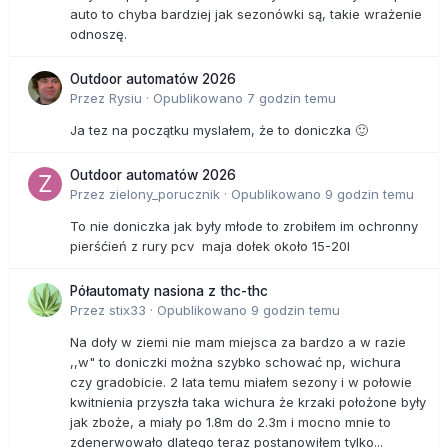
auto to chyba bardziej jak sezonówki są, takie wrażenie
odnoszę.
Outdoor automatów 2026
Przez
Rysiu
·
Opublikowano
7 godzin temu
Ja tez na początku myslałem, że to doniczka 🙂
Outdoor automatów 2026
Przez
zielony_porucznik
·
Opublikowano
9 godzin temu
To nie doniczka jak były młode to zrobiłem im ochronny
pierśćień z rury pcv maja dołek około 15-20l
Półautomaty nasiona z thc-thc
Przez
stix33
·
Opublikowano
9 godzin temu
Na doły w ziemi nie mam miejsca za bardzo a w razie
,,w" to doniczki można szybko schować np, wichura
czy gradobicie. 2 lata temu miałem sezony i w połowie
kwitnienia przyszła taka wichura że krzaki położone były
jak zboże, a miały po 1.8m do 2.3m i mocno mnie to
zdenerwowało dlatego teraz postanowiłem tylko...