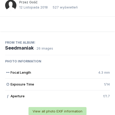
Przez Gość
12 Listopada 2018
527 wyświetleń
FROM THE ALBUM:
Seedmaniak
· 26 images
PHOTO INFORMATION
Focal Length
4.3 mm
Exposure Time
1/14
Aperture
f/1.7
f
View all photo EXIF information