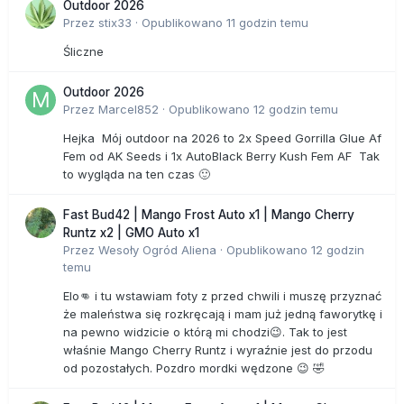
Outdoor 2026
Przez
stix33
·
Opublikowano
11 godzin temu
Śliczne
Outdoor 2026
Przez
Marcel852
·
Opublikowano
12 godzin temu
Hejka Mój outdoor na 2026 to 2x Speed Gorrilla Glue Af
Fem od AK Seeds i 1x AutoBlack Berry Kush Fem AF Tak
to wygląda na ten czas 🙂
Fast Bud42 | Mango Frost Auto x1 | Mango Cherry
Runtz x2 | GMO Auto x1
Przez
Wesoły Ogród Aliena
·
Opublikowano
12 godzin
temu
Elo👊 i tu wstawiam foty z przed chwili i muszę przyznać
że maleństwa się rozkręcają i mam już jedną faworytkę i
na pewno widzicie o którą mi chodzi😉. Tak to jest
właśnie Mango Cherry Runtz i wyraźnie jest do przodu
od pozostałych. Pozdro mordki wędzone 😉 🤣