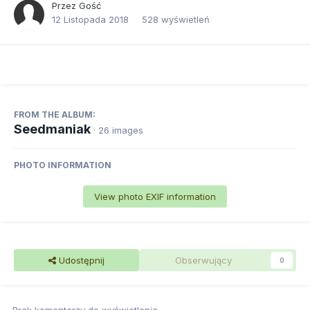
Przez Gość
12 Listopada 2018
528 wyświetleń
FROM THE ALBUM:
Seedmaniak
· 26 images
PHOTO INFORMATION
View photo EXIF information
Udostępnij
Obserwujący
0
Brak komentarzy do wyświetlenia