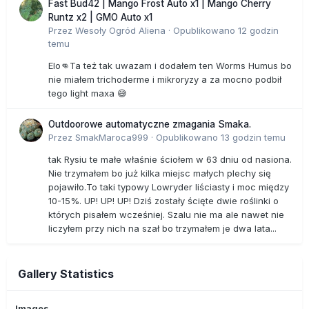
Fast Bud42 | Mango Frost Auto x1 | Mango Cherry
Runtz x2 | GMO Auto x1
Przez
Wesoły Ogród Aliena
·
Opublikowano
12 godzin
temu
Elo👊Ta też tak uwazam i dodałem ten Worms Humus bo
nie miałem trichoderme i mikroryzy a za mocno podbił
tego light maxa 😅
Outdoorowe automatyczne zmagania Smaka.
Przez
SmakMaroca999
·
Opublikowano
13 godzin temu
tak Rysiu te małe właśnie ściołem w 63 dniu od nasiona.
Nie trzymałem bo już kilka miejsc małych plechy się
pojawiło.To taki typowy Lowryder liściasty i moc między
10-15%. UP! UP! UP! Dziś zostały ścięte dwie roślinki o
których pisałem wcześniej. Szalu nie ma ale nawet nie
liczyłem przy nich na szał bo trzymałem je dwa lata...
Gallery Statistics
Images