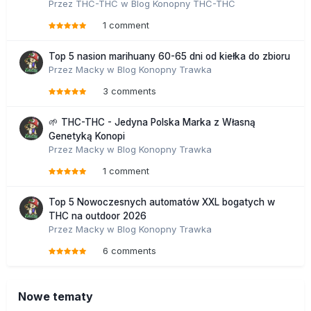
Przez
THC-THC
w
Blog Konopny THC-THC
1 comment
Top 5 nasion marihuany 60-65 dni od kiełka do zbioru
Przez
Macky
w
Blog Konopny Trawka
3 comments
🌱 THC-THC - Jedyna Polska Marka z Własną
Genetyką Konopi
Przez
Macky
w
Blog Konopny Trawka
1 comment
Top 5 Nowoczesnych automatów XXL bogatych w
THC na outdoor 2026
Przez
Macky
w
Blog Konopny Trawka
6 comments
Nowe tematy