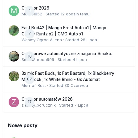
Outdoor 2026
1
Marcel852
· Started
12 godzin temu
Fast Bud42 | Mango Frost Auto x1 | Mango
7
Cherry Runtz x2 | GMO Auto x1
Wesoły Ogród Aliena
· Started
28 Lipca
Outdoorowe automatyczne zmagania Smaka.
10
SmakMaroca999
· Started
4 Lipca
3x mix Fast Buds, 1x Fat Bastard, 1x Blackberry
87
Moonrock, 1x White Rhino - 6x Automat
Men_of_Rust
· Started
30 Czerwca
Outdoor automatów 2026
17
zielony_porucznik
· Started
7 Lipca
Nowe posty