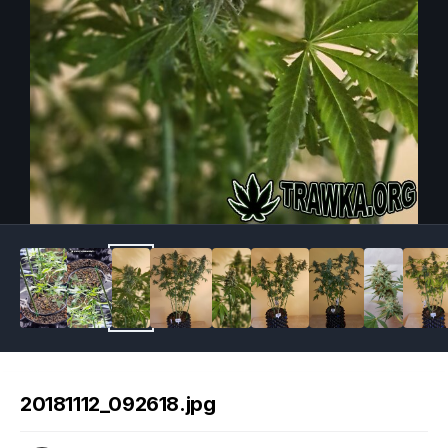
Image Tools
20181112_092618.jpg