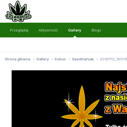
Przeglądaj
Aktywność
Gallery
Blogs
Strona główna
Gallery
Indoor
Seedmaniak
20181112_181016