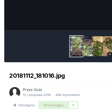
20181112_181016.jpg
Przez Gość
12 Listopada 2018
498 wyświetleń
Udostępnij
Obserwujący
0