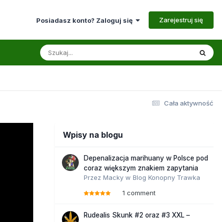
Zarejestruj się
Posiadasz konto? Zaloguj się
Cała aktywność
Wpisy na blogu
Depenalizacja marihuany w Polsce pod
coraz większym znakiem zapytania
Przez
Macky
w
Blog Konopny Trawka
1 comment
Rudealis Skunk #2 oraz #3 XXL –