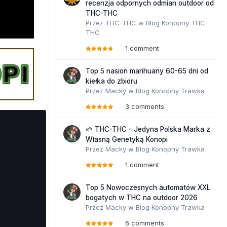
recenzja odpornych odmian outdoor od
THC-THC
Przez
THC-THC
w
Blog Konopny THC-
THC
1 comment
Top 5 nasion marihuany 60-65 dni od
kiełka do zbioru
Przez
Macky
w
Blog Konopny Trawka
3 comments
🌱 THC-THC - Jedyna Polska Marka z
Własną Genetyką Konopi
Przez
Macky
w
Blog Konopny Trawka
1 comment
Top 5 Nowoczesnych automatów XXL
bogatych w THC na outdoor 2026
Przez
Macky
w
Blog Konopny Trawka
6 comments