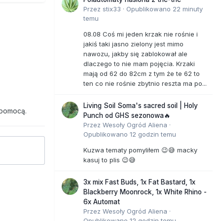
Przez
stix33
·
Opublikowano
22 minuty
temu
08.08 Coś mi jeden krzak nie rośnie i
jakiś taki jasno zielony jest mimo
nawozu, jakby się zablokował ale
dlaczego to nie mam pojęcia. Krzaki
mają od 62 do 82cm z tym że te 62 to
ten co nie rośnie zbytnio reszta ma po...
Living Soil Soma's sacred soil | Holy
 pomocą.
Punch od GHS sezonowa🔥
Przez
Wesoły Ogród Aliena
·
Opublikowano
12 godzin temu
Kuzwa tematy pomyliłem 😉😅 macky
kasuj to plis 😉😅
3x mix Fast Buds, 1x Fat Bastard, 1x
Blackberry Moonrock, 1x White Rhino -
6x Automat
Przez
Wesoły Ogród Aliena
·
Opublikowano
12 godzin temu