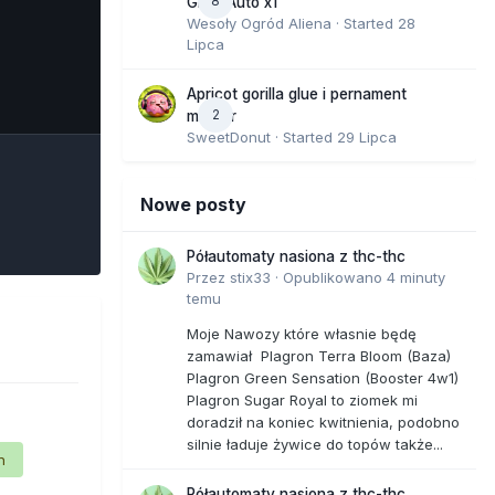
8
GMO Auto x1
Wesoły Ogród Aliena
· Started
28
Lipca
e Tools
Apricot gorilla glue i pernament
2
marker
SweetDonut
· Started
29 Lipca
Nowe posty
Półautomaty nasiona z thc-thc
Przez
stix33
·
Opublikowano
4 minuty
temu
Moje Nawozy które własnie będę
zamawiał Plagron Terra Bloom (Baza)
Plagron Green Sensation (Booster 4w1)
Plagron Sugar Royal to ziomek mi
doradził na koniec kwitnienia, podobno
silnie ładuje żywice do topów także...
n
Półautomaty nasiona z thc-thc