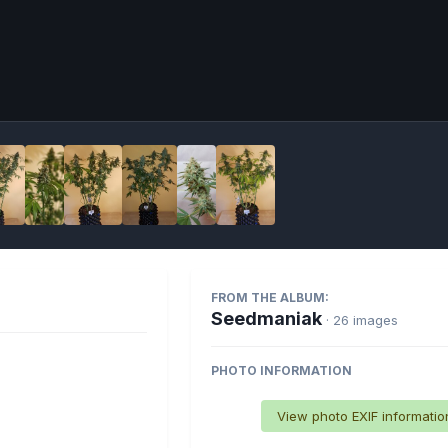
Imag
FROM THE ALBUM:
Seedmaniak
· 26 images
PHOTO INFORMATION
View photo EXIF informatio