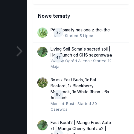
Nowe tematy
Półautomaty nasiona z thc-thc
35
stix33
· Started
5 Lipca
Living Soil Soma's sacred soil |
Holy Punch od GHS sezonowa🔥
47
Wesoły Ogród Aliena
· Started
12
Maja
3x mix Fast Buds, 1x Fat
Bastard, 1x Blackberry
Moonrock, 1x White Rhino - 6x
96
Automat
Men_of_Rust
· Started
30
Czerwca
Fast Bud42 | Mango Frost Auto
x1 | Mango Cherry Runtz x2 |