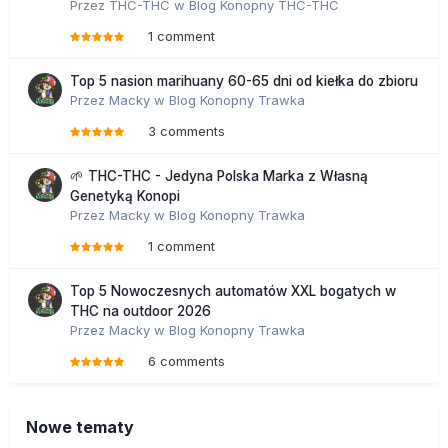
Przez
THC-THC
w
Blog Konopny THC-THC
1 comment
Top 5 nasion marihuany 60-65 dni od kiełka do zbioru
Przez
Macky
w
Blog Konopny Trawka
3 comments
🌱 THC-THC - Jedyna Polska Marka z Własną
Genetyką Konopi
Przez
Macky
w
Blog Konopny Trawka
1 comment
Top 5 Nowoczesnych automatów XXL bogatych w
THC na outdoor 2026
Przez
Macky
w
Blog Konopny Trawka
6 comments
Nowe tematy