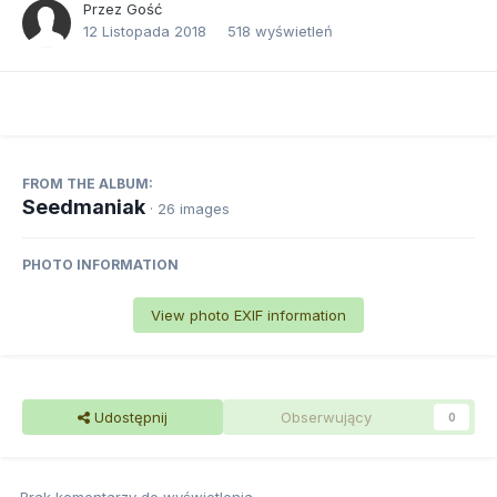
Przez Gość
12 Listopada 2018
518 wyświetleń
FROM THE ALBUM:
Seedmaniak
· 26 images
PHOTO INFORMATION
View photo EXIF information
Udostępnij
Obserwujący
0
Brak komentarzy do wyświetlenia