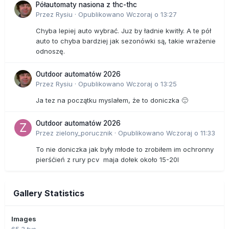
Półautomaty nasiona z thc-thc
Przez
Rysiu
·
Opublikowano
Wczoraj o 13:27
Chyba lepiej auto wybrać. Juz by ładnie kwitły. A te pół
auto to chyba bardziej jak sezonówki są, takie wrażenie
odnoszę.
Outdoor automatów 2026
Przez
Rysiu
·
Opublikowano
Wczoraj o 13:25
Ja tez na początku myslałem, że to doniczka 🙂
Outdoor automatów 2026
Przez
zielony_porucznik
·
Opublikowano
Wczoraj o 11:33
To nie doniczka jak były młode to zrobiłem im ochronny
pierśćień z rury pcv maja dołek około 15-20l
Gallery Statistics
Images
65.3 tys.