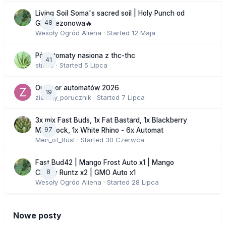
Living Soil Soma's sacred soil | Holy Punch od
48
GHS sezonowa🔥
Wesoły Ogród Aliena
· Started
12 Maja
Półautomaty nasiona z thc-thc
41
stix33
· Started
5 Lipca
Outdoor automatów 2026
19
zielony_porucznik
· Started
7 Lipca
3x mix Fast Buds, 1x Fat Bastard, 1x Blackberry
97
Moonrock, 1x White Rhino - 6x Automat
Men_of_Rust
· Started
30 Czerwca
Fast Bud42 | Mango Frost Auto x1 | Mango
8
Cherry Runtz x2 | GMO Auto x1
Wesoły Ogród Aliena
· Started
28 Lipca
Nowe posty