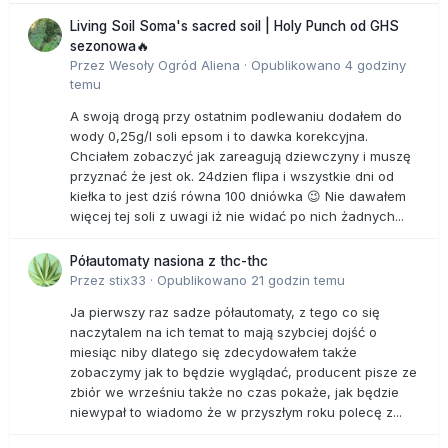
Living Soil Soma's sacred soil | Holy Punch od GHS
sezonowa🔥
Przez
Wesoły Ogród Aliena
·
Opublikowano
4 godziny
temu
A swoją drogą przy ostatnim podlewaniu dodałem do
wody 0,25g/l soli epsom i to dawka korekcyjna.
Chciałem zobaczyć jak zareagują dziewczyny i muszę
przyznać że jest ok. 24dzien flipa i wszystkie dni od
kiełka to jest dziś równa 100 dniówka 😉 Nie dawałem
więcej tej soli z uwagi iż nie widać po nich żadnych...
Półautomaty nasiona z thc-thc
Przez
stix33
·
Opublikowano
21 godzin temu
Ja pierwszy raz sadze półautomaty, z tego co się
naczytalem na ich temat to mają szybciej dojść o
miesiąc niby dlatego się zdecydowałem także
zobaczymy jak to będzie wyglądać, producent pisze ze
zbiór we wrześniu także no czas pokaże, jak będzie
niewypał to wiadomo że w przyszłym roku polecę z...