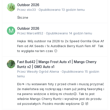
Outdoor 2026
Przez
stix33
·
Opublikowano
13 godzin temu
Śliczne
Outdoor 2026
Przez
Marcel852
·
Opublikowano
14 godzin temu
Hejka Mój outdoor na 2026 to 2x Speed Gorrilla Glue Af
Fem od AK Seeds i 1x AutoBlack Berry Kush Fem AF Tak
to wygląda na ten czas 🙂
Fast Bud42 | Mango Frost Auto x1 | Mango Cherry
Runtz x2 | GMO Auto x1
Przez
Wesoły Ogród Aliena
·
Opublikowano
15 godzin
temu
Elo👊 i tu wstawiam foty z przed chwili i muszę przyznać
że maleństwa się rozkręcają i mam już jedną faworytkę i
na pewno widzicie o którą mi chodzi😉. Tak to jest
właśnie Mango Cherry Runtz i wyraźnie jest do przodu
od pozostałych. Pozdro mordki wędzone 😉 🤣