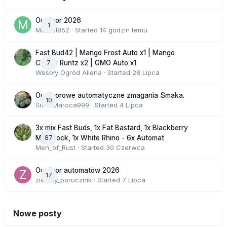
Outdoor 2026
1
Marcel852
· Started
14 godzin temu
Fast Bud42 | Mango Frost Auto x1 | Mango
7
Cherry Runtz x2 | GMO Auto x1
Wesoły Ogród Aliena
· Started
28 Lipca
Outdoorowe automatyczne zmagania Smaka.
10
SmakMaroca999
· Started
4 Lipca
3x mix Fast Buds, 1x Fat Bastard, 1x Blackberry
87
Moonrock, 1x White Rhino - 6x Automat
Men_of_Rust
· Started
30 Czerwca
Outdoor automatów 2026
17
zielony_porucznik
· Started
7 Lipca
Nowe posty