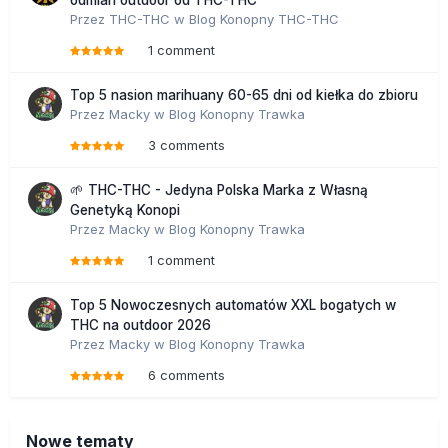
odmian outdoor od THC-THC
Przez
THC-THC
w
Blog Konopny THC-THC
1 comment
Top 5 nasion marihuany 60-65 dni od kiełka do zbioru
Przez
Macky
w
Blog Konopny Trawka
3 comments
🌱 THC-THC - Jedyna Polska Marka z Własną
Genetyką Konopi
Przez
Macky
w
Blog Konopny Trawka
1 comment
Top 5 Nowoczesnych automatów XXL bogatych w
THC na outdoor 2026
Przez
Macky
w
Blog Konopny Trawka
6 comments
Nowe tematy