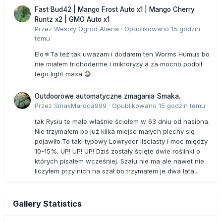
Fast Bud42 | Mango Frost Auto x1 | Mango Cherry
Runtz x2 | GMO Auto x1
Przez
Wesoły Ogród Aliena
·
Opublikowano
15 godzin
temu
Elo👊Ta też tak uwazam i dodałem ten Worms Humus bo
nie miałem trichoderme i mikroryzy a za mocno podbił
tego light maxa 😅
Outdoorowe automatyczne zmagania Smaka.
Przez
SmakMaroca999
·
Opublikowano
15 godzin temu
tak Rysiu te małe właśnie ściołem w 63 dniu od nasiona.
Nie trzymałem bo już kilka miejsc małych plechy się
pojawiło.To taki typowy Lowryder liściasty i moc między
10-15%. UP! UP! UP! Dziś zostały ścięte dwie roślinki o
których pisałem wcześniej. Szalu nie ma ale nawet nie
liczyłem przy nich na szał bo trzymałem je dwa lata...
Gallery Statistics