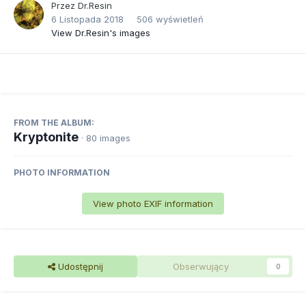
Przez
Dr.Resin
6 Listopada 2018
506 wyświetleń
View Dr.Resin's images
FROM THE ALBUM:
Kryptonite
· 80 images
PHOTO INFORMATION
View photo EXIF information
Udostępnij
Obserwujący
0