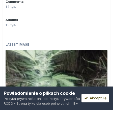
Comments
1.3 tys.
Albums
1.9 tys.
LATEST IMAGE
Powiadomienie o plikach cookie
Akceptuję
Polityka prywatności
link do Polityki Prywatności
RODO - Strona tylko dla osób pełnoletnich, 18+