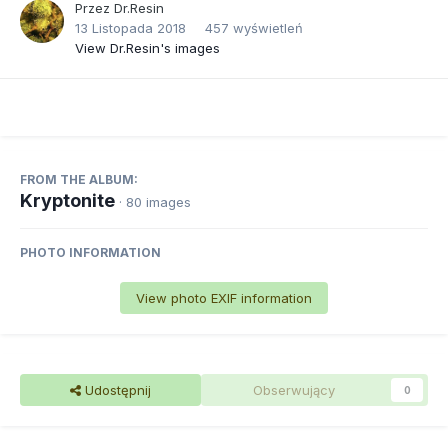
Przez
Dr.Resin
13 Listopada 2018
457 wyświetleń
View Dr.Resin's images
FROM THE ALBUM:
Kryptonite
· 80 images
PHOTO INFORMATION
View photo EXIF information
Udostępnij
Obserwujący
0