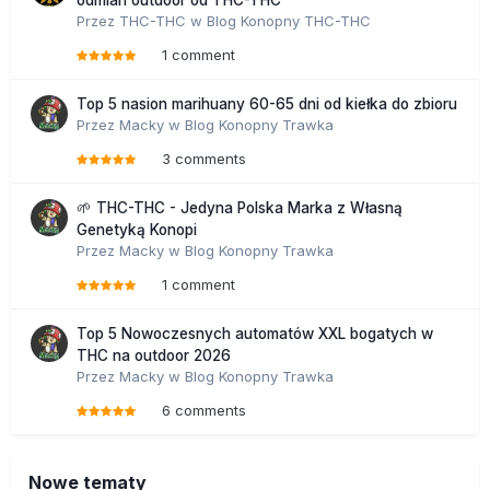
odmian outdoor od THC-THC
Przez
THC-THC
w
Blog Konopny THC-THC
1 comment
Top 5 nasion marihuany 60-65 dni od kiełka do zbioru
Przez
Macky
w
Blog Konopny Trawka
3 comments
🌱 THC-THC - Jedyna Polska Marka z Własną
Genetyką Konopi
Przez
Macky
w
Blog Konopny Trawka
1 comment
Top 5 Nowoczesnych automatów XXL bogatych w
THC na outdoor 2026
Przez
Macky
w
Blog Konopny Trawka
6 comments
Nowe tematy