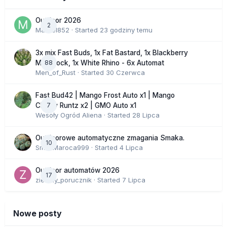
Outdoor 2026
2
Marcel852
· Started
23 godziny temu
3x mix Fast Buds, 1x Fat Bastard, 1x Blackberry
88
Moonrock, 1x White Rhino - 6x Automat
Men_of_Rust
· Started
30 Czerwca
Fast Bud42 | Mango Frost Auto x1 | Mango
7
Cherry Runtz x2 | GMO Auto x1
Wesoły Ogród Aliena
· Started
28 Lipca
Outdoorowe automatyczne zmagania Smaka.
10
SmakMaroca999
· Started
4 Lipca
Outdoor automatów 2026
17
zielony_porucznik
· Started
7 Lipca
Nowe posty