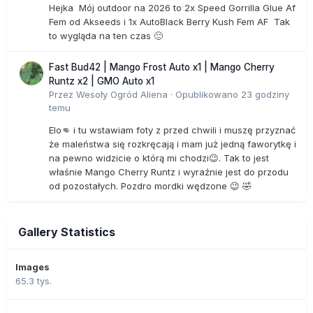
Hejka Mój outdoor na 2026 to 2x Speed Gorrilla Glue Af
Fem od Akseeds i 1x AutoBlack Berry Kush Fem AF Tak
to wygląda na ten czas 🙂
Fast Bud42 | Mango Frost Auto x1 | Mango Cherry
Runtz x2 | GMO Auto x1
Przez
Wesoły Ogród Aliena
·
Opublikowano
23 godziny
temu
Elo👊 i tu wstawiam foty z przed chwili i muszę przyznać
że maleństwa się rozkręcają i mam już jedną faworytkę i
na pewno widzicie o którą mi chodzi😉. Tak to jest
właśnie Mango Cherry Runtz i wyraźnie jest do przodu
od pozostałych. Pozdro mordki wędzone 😉 🤣
Gallery Statistics
Images
65.3 tys.