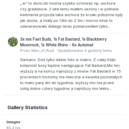
,,w" to doniczki można szybko schować np, wichura
czy gradobicie. 2 lata temu miałem sezony i w połowie
kwitnienia przyszła taka wichura że krzaki położone były
jak zboże, a miały po 1.8m do 2.3m i mocno mnie to
zdenerwowało dlatego teraz postanowiłem tylko...
3x mix Fast Buds, 1x Fat Bastard, 1x Blackberry
Moonrock, 1x White Rhino - 6x Automat
Przez
Men_of_Rust
·
Opublikowano
4 godziny temu
Siemano. Dziś tylko lekkie foto w makro. Z całej trójki
kolejność kosy będzie następująca: Fat Bastard,Mix ten
wyższy a na końcu najniższy z mixów. Fat Bastard w 75
procentach trichomy ma mleczne a kwestia pozostałych
to maks parę dni do tygodnia, wyższy mix ma przed
sobą dobre cztery tygodnie a najniższy mix lekko...
Gallery Statistics
Images
65.3 tys.