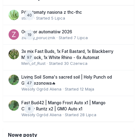
Półautomaty nasiona z thc-thc
40
stix33
· Started
5 Lipca
Outdoor automatów 2026
19
zielony_porucznik
· Started
7 Lipca
3x mix Fast Buds, 1x Fat Bastard, 1x Blackberry
97
Moonrock, 1x White Rhino - 6x Automat
Men_of_Rust
· Started
30 Czerwca
Living Soil Soma's sacred soil | Holy Punch od
47
GHS sezonowa🔥
Wesoły Ogród Aliena
· Started
12 Maja
Fast Bud42 | Mango Frost Auto x1 | Mango
8
Cherry Runtz x2 | GMO Auto x1
Wesoły Ogród Aliena
· Started
28 Lipca
Nowe posty