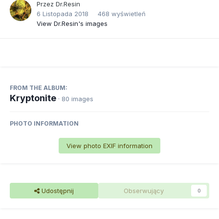
Przez
Dr.Resin
6 Listopada 2018
468 wyświetleń
View Dr.Resin's images
FROM THE ALBUM:
Kryptonite
· 80 images
PHOTO INFORMATION
View photo EXIF information
Udostępnij
Obserwujący
0