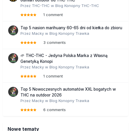
odmian outdoor od THC-THC
Przez
THC-THC
w
Blog Konopny THC-THC
1 comment
Top 5 nasion marihuany 60-65 dni od kiełka do zbioru
Przez
Macky
w
Blog Konopny Trawka
3 comments
🌱 THC-THC - Jedyna Polska Marka z Własną
Genetyką Konopi
Przez
Macky
w
Blog Konopny Trawka
1 comment
Top 5 Nowoczesnych automatów XXL bogatych w
THC na outdoor 2026
Przez
Macky
w
Blog Konopny Trawka
6 comments
Nowe tematy