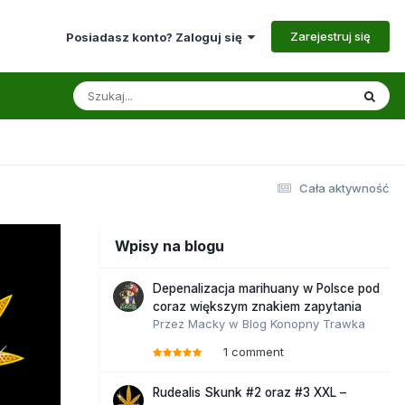
Zarejestruj się
Posiadasz konto? Zaloguj się
Cała aktywność
Wpisy na blogu
Depenalizacja marihuany w Polsce pod
coraz większym znakiem zapytania
Przez
Macky
w
Blog Konopny Trawka
1 comment
Rudealis Skunk #2 oraz #3 XXL –