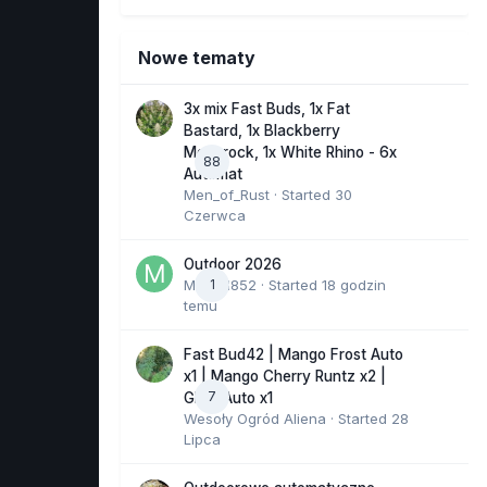
Nowe tematy
3x mix Fast Buds, 1x Fat
Bastard, 1x Blackberry
Moonrock, 1x White Rhino - 6x
88
Automat
Men_of_Rust
· Started
30
Czerwca
Outdoor 2026
Marcel852
1
· Started
18 godzin
temu
Fast Bud42 | Mango Frost Auto
x1 | Mango Cherry Runtz x2 |
7
GMO Auto x1
Wesoły Ogród Aliena
· Started
28
Lipca