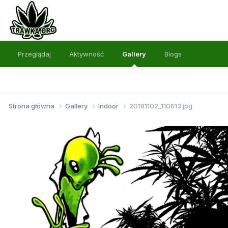
Przeglądaj
Aktywność
Gallery
Blogs
Strona główna
Gallery
Indoor
20181102_110613.jpg