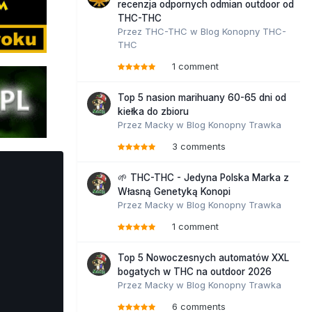
recenzja odpornych odmian outdoor od
THC-THC
Przez
THC-THC
w
Blog Konopny THC-
THC
1 comment
Top 5 nasion marihuany 60-65 dni od
kiełka do zbioru
Przez
Macky
w
Blog Konopny Trawka
3 comments
🌱 THC-THC - Jedyna Polska Marka z
Własną Genetyką Konopi
Przez
Macky
w
Blog Konopny Trawka
1 comment
Top 5 Nowoczesnych automatów XXL
bogatych w THC na outdoor 2026
Przez
Macky
w
Blog Konopny Trawka
6 comments