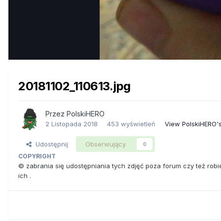
20181102_110613.jpg
Przez
PolskiHERO
2 Listopada 2018
453 wyświetleń
View PolskiHERO'
Udostępnij
Obserwujący
0
COPYRIGHT
© zabrania się udostępniania tych zdjęć poza forum czy też rob
ich .