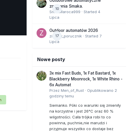
Outdoorowe automatyczne
zmagania Smaka.
10
SmakMaroca999
· Started
4
Lipca
e Tools
Outdoor automatów 2026
zielony_porucznik
17
· Started
7
Lipca
Nowe posty
3x mix Fast Buds, 1x Fat Bastard, 1x
Blackberry Moonrock, 1x White Rhino -
6x Automat
Przez
Men_of_Rust
·
Opublikowano
2
godziny temu
n
Siemanko. Póki co warunki się zmieniły
na korzystne i jest 26°C oraz 60 %
wilgotności. Cała trójka robi to co
powinna, puchnie,nie marudzi i
przyjmuje wszystko co dostaje bez