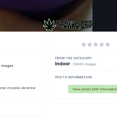
Imag
FROM THE CATEGORY:
Indoor
· 50495 images
s images
PHOTO INFORMATION
ienie zrzutów ekranów
View photo EXIF informatio