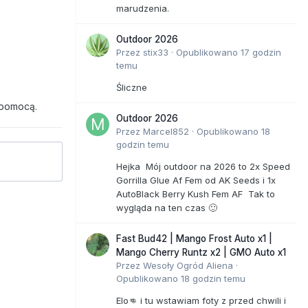
marudzenia.
Outdoor 2026
Przez
stix33
·
Opublikowano
17 godzin
temu
Śliczne
 pomocą.
Outdoor 2026
Przez
Marcel852
·
Opublikowano
18
godzin temu
Hejka Mój outdoor na 2026 to 2x Speed
Gorrilla Glue Af Fem od AK Seeds i 1x
AutoBlack Berry Kush Fem AF Tak to
wygląda na ten czas 🙂
Fast Bud42 | Mango Frost Auto x1 |
Mango Cherry Runtz x2 | GMO Auto x1
Przez
Wesoły Ogród Aliena
·
Opublikowano
18 godzin temu
Elo👊 i tu wstawiam foty z przed chwili i