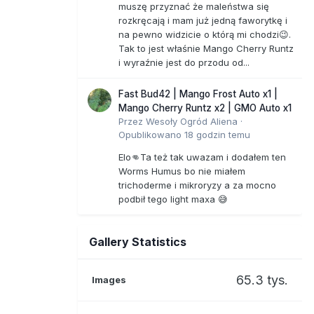
muszę przyznać że maleństwa się
rozkręcają i mam już jedną faworytkę i
na pewno widzicie o którą mi chodzi😉.
Tak to jest właśnie Mango Cherry Runtz
i wyraźnie jest do przodu od...
Fast Bud42 | Mango Frost Auto x1 |
Mango Cherry Runtz x2 | GMO Auto x1
Przez
Wesoły Ogród Aliena
·
Opublikowano
18 godzin temu
Elo👊Ta też tak uwazam i dodałem ten
Worms Humus bo nie miałem
trichoderme i mikroryzy a za mocno
podbił tego light maxa 😅
Gallery Statistics
65.3 tys.
Images