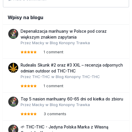
Wpisy na blogu
Depenalizacja marihuany w Polsce pod coraz
większym znakiem zapytania
Przez
Macky
w
Blog Konopny Trawka
1 comment
Rudealis Skunk #2 oraz #3 XXL – recenzja odpornych
odmian outdoor od THC-THC
Przez
THC-THC
w
Blog Konopny THC-THC
1 comment
Top 5 nasion marihuany 60-65 dni od kiełka do zbioru
Przez
Macky
w
Blog Konopny Trawka
3 comments
🌱 THC-THC - Jedyna Polska Marka z Własną