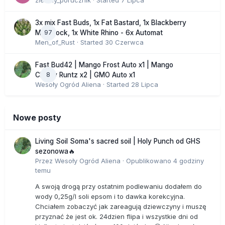
zielony_porucznik
· Started
7 Lipca
3x mix Fast Buds, 1x Fat Bastard, 1x Blackberry
97
Moonrock, 1x White Rhino - 6x Automat
Men_of_Rust
· Started
30 Czerwca
Fast Bud42 | Mango Frost Auto x1 | Mango
8
Cherry Runtz x2 | GMO Auto x1
Wesoły Ogród Aliena
· Started
28 Lipca
Nowe posty
Living Soil Soma's sacred soil | Holy Punch od GHS
sezonowa🔥
Przez
Wesoły Ogród Aliena
·
Opublikowano
4 godziny
temu
A swoją drogą przy ostatnim podlewaniu dodałem do
wody 0,25g/l soli epsom i to dawka korekcyjna.
Chciałem zobaczyć jak zareagują dziewczyny i muszę
przyznać że jest ok. 24dzien flipa i wszystkie dni od