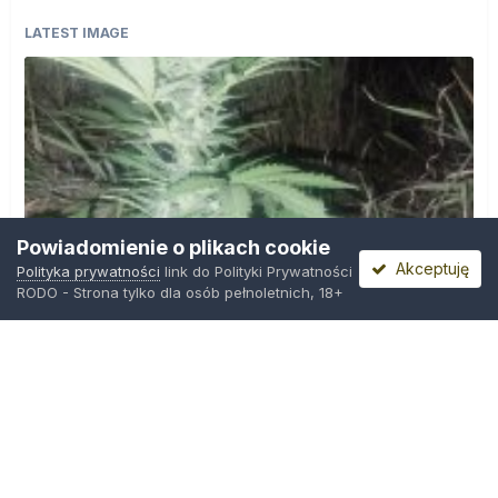
LATEST IMAGE
Powiadomienie o plikach cookie
Akceptuję
Polityka prywatności
link do Polityki Prywatności
RODO - Strona tylko dla osób pełnoletnich, 18+
IMG_20260804_221841.jpg
Przez
zielony_porucznik
,
Środa o 00:23
Polityka prywatności
Kontakt
Ciasteczka
Trawka.org
Powered by Invision Community