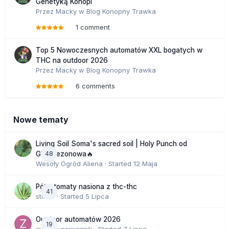
Genetyką Konopi
Przez
Macky
w
Blog Konopny Trawka
1 comment
Top 5 Nowoczesnych automatów XXL bogatych w
THC na outdoor 2026
Przez
Macky
w
Blog Konopny Trawka
6 comments
Nowe tematy
Living Soil Soma's sacred soil | Holy Punch od
48
GHS sezonowa🔥
Wesoły Ogród Aliena
· Started
12 Maja
Półautomaty nasiona z thc-thc
41
stix33
· Started
5 Lipca
Outdoor automatów 2026
19