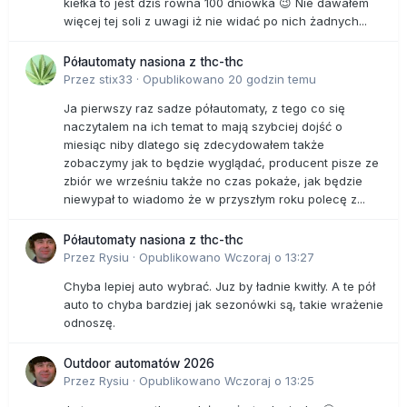
kiełka to jest dziś równa 100 dniówka 😉 Nie dawałem
więcej tej soli z uwagi iż nie widać po nich żadnych...
Półautomaty nasiona z thc-thc
Przez
stix33
·
Opublikowano
20 godzin temu
Ja pierwszy raz sadze półautomaty, z tego co się
naczytalem na ich temat to mają szybciej dojść o
miesiąc niby dlatego się zdecydowałem także
zobaczymy jak to będzie wyglądać, producent pisze ze
zbiór we wrześniu także no czas pokaże, jak będzie
niewypał to wiadomo że w przyszłym roku polecę z...
Półautomaty nasiona z thc-thc
Przez
Rysiu
·
Opublikowano
Wczoraj o 13:27
Chyba lepiej auto wybrać. Juz by ładnie kwitły. A te pół
auto to chyba bardziej jak sezonówki są, takie wrażenie
odnoszę.
Outdoor automatów 2026
Przez
Rysiu
·
Opublikowano
Wczoraj o 13:25