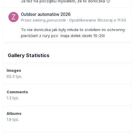
Ja tez na początku myslałem, że to doniczka 🙂
Outdoor automatów 2026
Przez
zielony_porucznik
·
Opublikowano
Wczoraj o 11:33
To nie doniczka jak były młode to zrobiłem im ochronny
pierśćień z rury pcv maja dołek około 15-20l
Gallery Statistics
Images
65.3 tys.
Comments
1.3 tys.
Albums
1.9 tys.