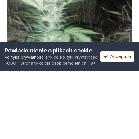
Powiadomienie o plikach cookie
Akceptuję
Polityka prywatności
link do Polityki Prywatności
RODO - Strona tylko dla osób pełnoletnich, 18+
IMG_20260804_221841.jpg
Przez
zielony_porucznik
,
Środa o 00:23
Polityka prywatności
Kontakt
Ciasteczka
Trawka.org
Powered by Invision Community