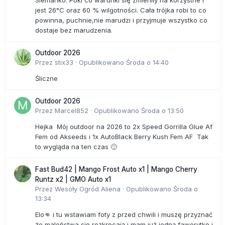
Siemanko. Póki co warunki się zmieniły na korzystne i
jest 26°C oraz 60 % wilgotności. Cała trójka robi to co
powinna, puchnie,nie marudzi i przyjmuje wszystko co
dostaje bez marudzenia.
Outdoor 2026
Przez
stix33
·
Opublikowano
Środa o 14:40
Śliczne
Outdoor 2026
Przez
Marcel852
·
Opublikowano
Środa o 13:50
Hejka Mój outdoor na 2026 to 2x Speed Gorrilla Glue Af
Fem od Akseeds i 1x AutoBlack Berry Kush Fem AF Tak
to wygląda na ten czas 🙂
Fast Bud42 | Mango Frost Auto x1 | Mango Cherry
Runtz x2 | GMO Auto x1
Przez
Wesoły Ogród Aliena
·
Opublikowano
Środa o
13:34
Elo👊 i tu wstawiam foty z przed chwili i muszę przyznać
że maleństwa się rozkręcają i mam już jedną faworytkę i