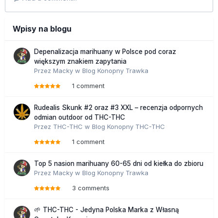
Wpisy na blogu
Depenalizacja marihuany w Polsce pod coraz
większym znakiem zapytania
Przez
Macky
w
Blog Konopny Trawka
1 comment
Rudealis Skunk #2 oraz #3 XXL – recenzja odpornych
odmian outdoor od THC-THC
Przez
THC-THC
w
Blog Konopny THC-THC
1 comment
Top 5 nasion marihuany 60-65 dni od kiełka do zbioru
Przez
Macky
w
Blog Konopny Trawka
3 comments
🌱 THC-THC - Jedyna Polska Marka z Własną