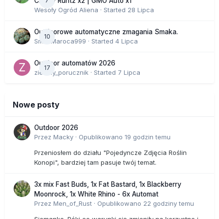
7
Cherry Runtz x2 | GMO Auto x1
Wesoły Ogród Aliena
· Started
28 Lipca
Outdoorowe automatyczne zmagania Smaka.
10
SmakMaroca999
· Started
4 Lipca
Outdoor automatów 2026
17
zielony_porucznik
· Started
7 Lipca
Nowe posty
Outdoor 2026
Przez
Macky
·
Opublikowano
19 godzin temu
Przeniosłem do działu "Pojedyncze Zdjęcia Roślin
Konopi", bardziej tam pasuje twój temat.
3x mix Fast Buds, 1x Fat Bastard, 1x Blackberry
Moonrock, 1x White Rhino - 6x Automat
Przez
Men_of_Rust
·
Opublikowano
22 godziny temu