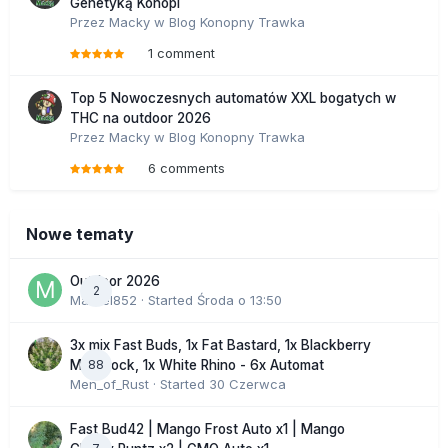
Genetyką Konopi
Przez
Macky
w
Blog Konopny Trawka
1 comment
Top 5 Nowoczesnych automatów XXL bogatych w
THC na outdoor 2026
Przez
Macky
w
Blog Konopny Trawka
6 comments
Nowe tematy
Outdoor 2026
2
Marcel852
· Started
Środa o 13:50
3x mix Fast Buds, 1x Fat Bastard, 1x Blackberry
88
Moonrock, 1x White Rhino - 6x Automat
Men_of_Rust
· Started
30 Czerwca
Fast Bud42 | Mango Frost Auto x1 | Mango