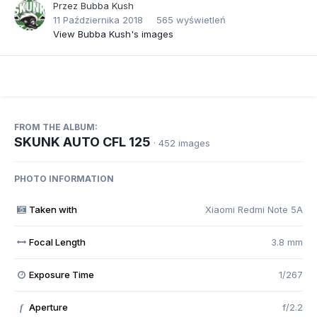
Przez
Bubba Kush
11 Października 2018
565 wyświetleń
View Bubba Kush's images
FROM THE ALBUM:
SKUNK AUTO CFL 125
· 452 images
PHOTO INFORMATION
Taken with
Xiaomi Redmi Note 5A
Focal Length
3.8 mm
Exposure Time
1/267
Aperture
f/2.2
f