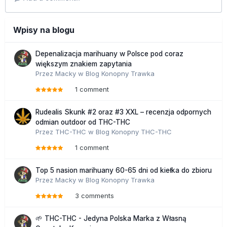
Wpisy na blogu
Depenalizacja marihuany w Polsce pod coraz
większym znakiem zapytania
Przez
Macky
w
Blog Konopny Trawka
1 comment
Rudealis Skunk #2 oraz #3 XXL – recenzja odpornych
odmian outdoor od THC-THC
Przez
THC-THC
w
Blog Konopny THC-THC
1 comment
Top 5 nasion marihuany 60-65 dni od kiełka do zbioru
Przez
Macky
w
Blog Konopny Trawka
3 comments
🌱 THC-THC - Jedyna Polska Marka z Własną