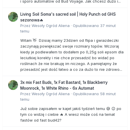
i sporo automatów od Bud Voyage. Jak chcesz dużo i...
Living Soil Soma's sacred soil | Holy Punch od GHS
sezonowa🔥
Przez
Wesoły Ogród Aliena
·
Opublikowano
37 minut
temu
Witam 👋 Dzisiaj mamy 23dzien od flipa i gwiazdeczki
zaczynają powiększać swoje rozmiary topów. Wczoraj
kiedy je podlewałem to dodałem po 0,25g soli epsom dla
leciutkiej korekty i nie chce przesadzić bo widać po
roślinach że nie brakuję im niczego. A pamiętajmy że
przesadzić jest dość łatwo a co za dużo to nie zdrowo...
3x mix Fast Buds, 1x Fat Bastard, 1x Blackberry
Moonrock, 1x White Rhino - 6x Automat
Przez
Wesoły Ogród Aliena
·
Opublikowano
58 minut
temu
Już sobie zapisałem w kajet jakiś tydzień temu 😅 😉 po
tym co widzę i ciebie 🔥 A wiesz może coś na temat
fastów od fast bud42?