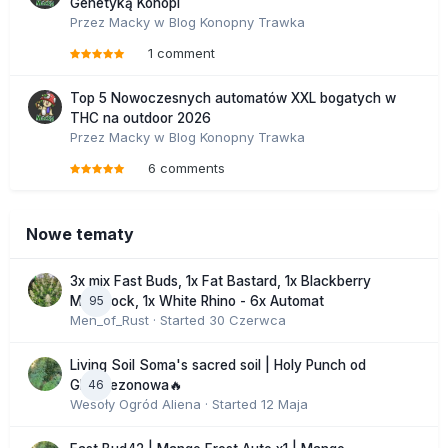
Genetyką Konopi
Przez
Macky
w
Blog Konopny Trawka
1 comment
Top 5 Nowoczesnych automatów XXL bogatych w
THC na outdoor 2026
Przez
Macky
w
Blog Konopny Trawka
6 comments
Nowe tematy
3x mix Fast Buds, 1x Fat Bastard, 1x Blackberry
95
Moonrock, 1x White Rhino - 6x Automat
Men_of_Rust
· Started
30 Czerwca
Living Soil Soma's sacred soil | Holy Punch od
46
GHS sezonowa🔥
Wesoły Ogród Aliena
· Started
12 Maja