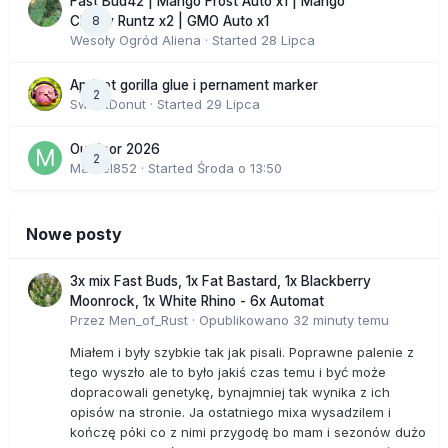
Fast Bud42 | Mango Frost Auto x1 | Mango
8
Cherry Runtz x2 | GMO Auto x1
Wesoły Ogród Aliena
· Started
28 Lipca
Apricot gorilla glue i pernament marker
2
SweetDonut
· Started
29 Lipca
Outdoor 2026
2
Marcel852
· Started
Środa o 13:50
Nowe posty
3x mix Fast Buds, 1x Fat Bastard, 1x Blackberry
Moonrock, 1x White Rhino - 6x Automat
Przez
Men_of_Rust
·
Opublikowano
32 minuty temu
Miałem i były szybkie tak jak pisali. Poprawne palenie z
tego wyszło ale to było jakiś czas temu i być może
dopracowali genetykę, bynajmniej tak wynika z ich
opisów na stronie. Ja ostatniego mixa wysadzilem i
kończę póki co z nimi przygodę bo mam i sezonów dużo