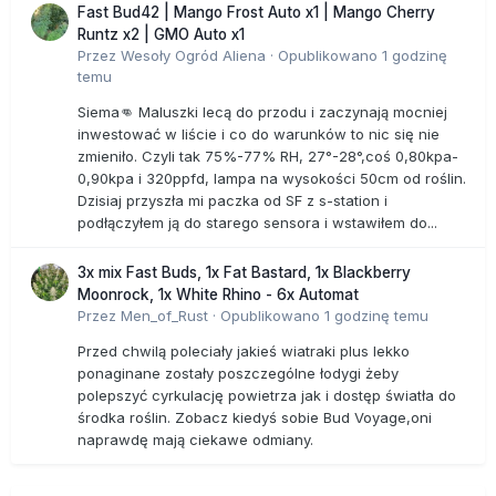
Fast Bud42 | Mango Frost Auto x1 | Mango Cherry
Runtz x2 | GMO Auto x1
Przez
Wesoły Ogród Aliena
·
Opublikowano
1 godzinę
temu
Siema👊 Maluszki lecą do przodu i zaczynają mocniej
inwestować w liście i co do warunków to nic się nie
zmieniło. Czyli tak 75%-77% RH, 27°-28°,coś 0,80kpa-
0,90kpa i 320ppfd, lampa na wysokości 50cm od roślin.
Dzisiaj przyszła mi paczka od SF z s-station i
podłączyłem ją do starego sensora i wstawiłem do...
3x mix Fast Buds, 1x Fat Bastard, 1x Blackberry
Moonrock, 1x White Rhino - 6x Automat
Przez
Men_of_Rust
·
Opublikowano
1 godzinę temu
Przed chwilą poleciały jakieś wiatraki plus lekko
ponaginane zostały poszczególne łodygi żeby
polepszyć cyrkulację powietrza jak i dostęp światła do
środka roślin. Zobacz kiedyś sobie Bud Voyage,oni
naprawdę mają ciekawe odmiany.