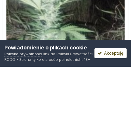
Powiadomienie o plikach cookie
Akceptuję
Polityka prywatności
link do Polityki Prywatności
RODO - Strona tylko dla osób pełnoletnich, 18+
IMG_20260804_221841.jpg
Przez
zielony_porucznik
,
Środa o 00:23
Polityka prywatności
Kontakt
Ciasteczka
Trawka.org
Powered by Invision Community