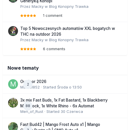
Genetyką Konopi
Przez
Macky
w
Blog Konopny Trawka
1 comment
Top 5 Nowoczesnych automatów XXL bogatych w
THC na outdoor 2026
Przez
Macky
w
Blog Konopny Trawka
6 comments
Nowe tematy
Outdoor 2026
2
Marcel852
· Started
Środa o 13:50
3x mix Fast Buds, 1x Fat Bastard, 1x Blackberry
88
Moonrock, 1x White Rhino - 6x Automat
Men_of_Rust
· Started
30 Czerwca
Fast Bud42 | Mango Frost Auto x1 | Mango