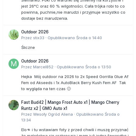
Siemanko. Póki co warunki się zmieniły na korzystne i
jest 26°C oraz 60 % wilgotności. Cała trójka robi to co
powinna, puchnie,nie marudzi i przyjmuje wszystko co
dostaje bez marudzenia.
Outdoor 2026
Przez
stix33
·
Opublikowano
Środa o 14:40
Śliczne
Outdoor 2026
Przez
Marcel852
·
Opublikowano
Środa o 13:50
Hejka Mój outdoor na 2026 to 2x Speed Gorrilla Glue Af
Fem od Akseeds i 1x AutoBlack Berry Kush Fem AF Tak
to wygląda na ten czas 🙂
Fast Bud42 | Mango Frost Auto x1 | Mango Cherry
Runtz x2 | GMO Auto x1
Przez
Wesoły Ogród Aliena
·
Opublikowano
Środa o
13:34
Elo👊 i tu wstawiam foty z przed chwili i muszę przyznać
że maleństwa się rozkręcają i mam już jedną faworytkę i