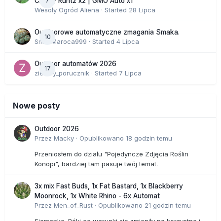
7
Cherry Runtz x2 | GMO Auto x1
Wesoły Ogród Aliena
· Started
28 Lipca
Outdoorowe automatyczne zmagania Smaka.
10
SmakMaroca999
· Started
4 Lipca
Outdoor automatów 2026
17
zielony_porucznik
· Started
7 Lipca
Nowe posty
Outdoor 2026
Przez
Macky
·
Opublikowano
18 godzin temu
Przeniosłem do działu "Pojedyncze Zdjęcia Roślin
Konopi", bardziej tam pasuje twój temat.
3x mix Fast Buds, 1x Fat Bastard, 1x Blackberry
Moonrock, 1x White Rhino - 6x Automat
Przez
Men_of_Rust
·
Opublikowano
21 godzin temu