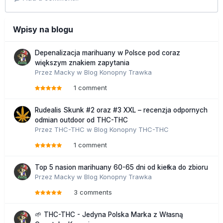
Wpisy na blogu
Depenalizacja marihuany w Polsce pod coraz
większym znakiem zapytania
Przez
Macky
w
Blog Konopny Trawka
1 comment
Rudealis Skunk #2 oraz #3 XXL – recenzja odpornych
odmian outdoor od THC-THC
Przez
THC-THC
w
Blog Konopny THC-THC
1 comment
Top 5 nasion marihuany 60-65 dni od kiełka do zbioru
Przez
Macky
w
Blog Konopny Trawka
3 comments
🌱 THC-THC - Jedyna Polska Marka z Własną