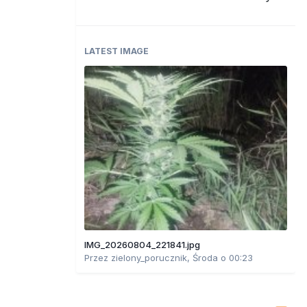
LATEST IMAGE
IMG_20260804_221841.jpg
Przez
zielony_porucznik
,
Środa o 00:23