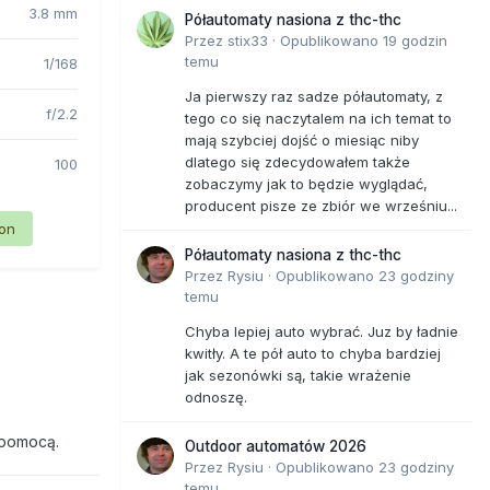
3.8 mm
Półautomaty nasiona z thc-thc
Przez
stix33
·
Opublikowano
19 godzin
temu
1/168
Ja pierwszy raz sadze półautomaty, z
f/2.2
tego co się naczytalem na ich temat to
mają szybciej dojść o miesiąc niby
dlatego się zdecydowałem także
100
zobaczymy jak to będzie wyglądać,
producent pisze ze zbiór we wrześniu...
ion
Półautomaty nasiona z thc-thc
Przez
Rysiu
·
Opublikowano
23 godziny
temu
Chyba lepiej auto wybrać. Juz by ładnie
kwitły. A te pół auto to chyba bardziej
jak sezonówki są, takie wrażenie
odnoszę.
 pomocą.
Outdoor automatów 2026
Przez
Rysiu
·
Opublikowano
23 godziny
temu