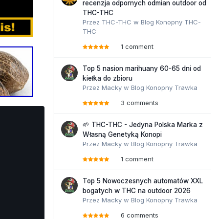
recenzja odpornych odmian outdoor od
THC-THC
Przez
THC-THC
w
Blog Konopny THC-
THC
1 comment
Top 5 nasion marihuany 60-65 dni od
kiełka do zbioru
Przez
Macky
w
Blog Konopny Trawka
3 comments
🌱 THC-THC - Jedyna Polska Marka z
Własną Genetyką Konopi
Przez
Macky
w
Blog Konopny Trawka
1 comment
Top 5 Nowoczesnych automatów XXL
bogatych w THC na outdoor 2026
Przez
Macky
w
Blog Konopny Trawka
6 comments