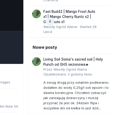
Fast Bud42 | Mango Frost Auto
x1 | Mango Cherry Runtz x2 |
8
e Tools
GMO Auto x1
Wesoły Ogród Aliena
· Started
28
Lipca
Nowe posty
Living Soil Soma's sacred soil | Holy
Punch od GHS sezonowa🔥
Przez
Wesoły Ogród Aliena
·
Opublikowano
3 godziny temu
images
A swoją drogą przy ostatnim podlewaniu
dodałem do wody 0,25g/l soli epsom i to
dawka korekcyjna. Chciałem zobaczyć
jak zareagują dziewczyny i muszę
przyznać że jest ok. 24dzien flipa i
dmi Note 5A
wszystkie dni od kiełka to jest dziś...