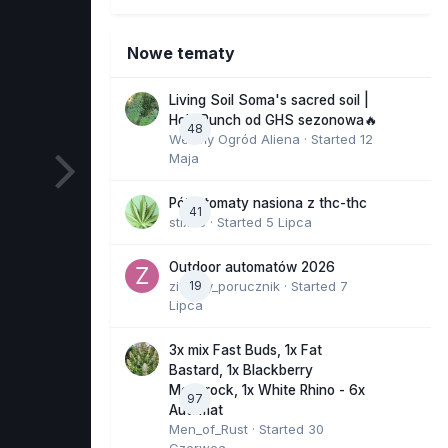
Nowe tematy
Living Soil Soma's sacred soil |
Holy Punch od GHS sezonowa🔥
48
Wesoły Ogród Aliena
· Started
12
Maja
Półautomaty nasiona z thc-thc
41
stix33
· Started
5 Lipca
Outdoor automatów 2026
zielony_porucznik
19
· Started
7
Lipca
3x mix Fast Buds, 1x Fat
Bastard, 1x Blackberry
Moonrock, 1x White Rhino - 6x
97
Automat
Men_of_Rust
· Started
30
Czerwca