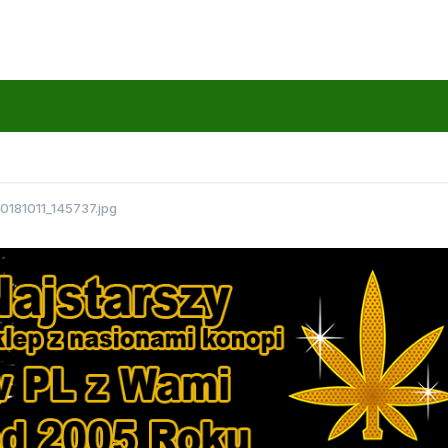
0181011_145737.jpg