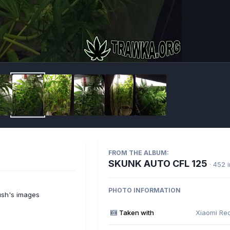
Imag
FROM THE ALBUM:
SKUNK AUTO CFL 125
· 452 
PHOTO INFORMATION
sh's images
Taken with
Xiaomi Re