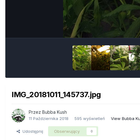
IMG_20181011_145737.jpg
Przez
Bubba Kush
11 Października 2018
595 wyświetleń
View Bubba Ku
Udostępnij
Obserwujący
0