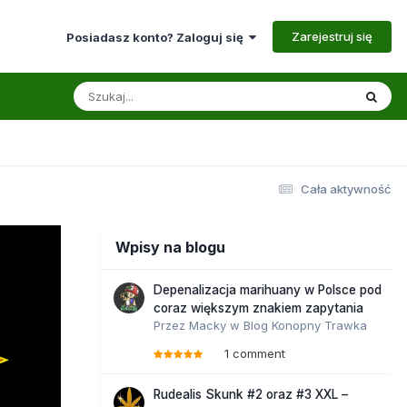
Zarejestruj się
Posiadasz konto? Zaloguj się
Cała aktywność
Wpisy na blogu
Depenalizacja marihuany w Polsce pod
coraz większym znakiem zapytania
Przez
Macky
w
Blog Konopny Trawka
1 comment
Rudealis Skunk #2 oraz #3 XXL –