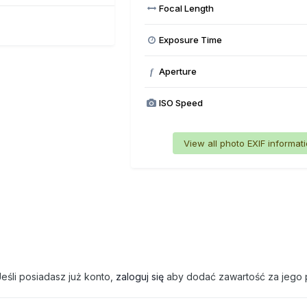
Focal Length
Exposure Time
Aperture
f
ISO Speed
View all photo EXIF informat
eśli posiadasz już konto,
zaloguj się
aby dodać zawartość za jego