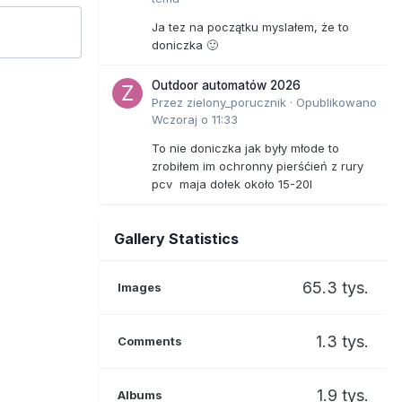
Ja tez na początku myslałem, że to
doniczka 🙂
Outdoor automatów 2026
Przez
zielony_porucznik
·
Opublikowano
Wczoraj o 11:33
To nie doniczka jak były młode to
zrobiłem im ochronny pierśćień z rury
pcv maja dołek około 15-20l
Gallery Statistics
65.3 tys.
Images
1.3 tys.
Comments
1.9 tys.
Albums