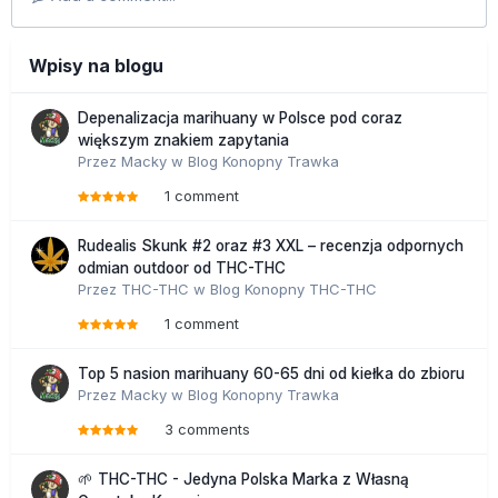
Wpisy na blogu
Depenalizacja marihuany w Polsce pod coraz
większym znakiem zapytania
Przez
Macky
w
Blog Konopny Trawka
1 comment
Rudealis Skunk #2 oraz #3 XXL – recenzja odpornych
odmian outdoor od THC-THC
Przez
THC-THC
w
Blog Konopny THC-THC
1 comment
Top 5 nasion marihuany 60-65 dni od kiełka do zbioru
Przez
Macky
w
Blog Konopny Trawka
3 comments
🌱 THC-THC - Jedyna Polska Marka z Własną