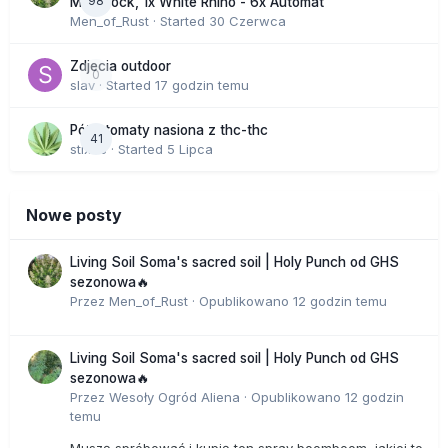
98
Moonrock, 1x White Rhino - 6x Automat
Men_of_Rust
· Started
30 Czerwca
Zdjecia outdoor
0
slav
· Started
17 godzin temu
Półautomaty nasiona z thc-thc
41
stix33
· Started
5 Lipca
Nowe posty
Living Soil Soma's sacred soil | Holy Punch od GHS
sezonowa🔥
Przez
Men_of_Rust
·
Opublikowano
12 godzin temu
Living Soil Soma's sacred soil | Holy Punch od GHS
sezonowa🔥
Przez
Wesoły Ogród Aliena
·
Opublikowano
12 godzin
temu
Muszę spróbować i kupię ten spray boomboom, jakiej to