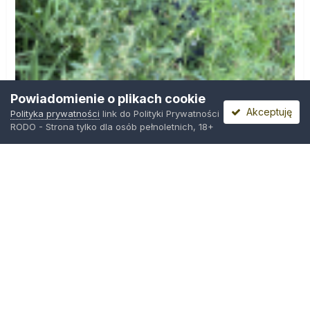
Powiadomienie o plikach cookie
Akceptuję
Polityka prywatności
link do Polityki Prywatności
RODO - Strona tylko dla osób pełnoletnich, 18+
IMG_0599.png
Przez
Osiedlowy Geniusz
,
10 godzin temu
Polityka prywatności
Kontakt
Ciasteczka
Trawka.org
Powered by Invision Community