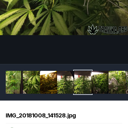
Image Tools
IMG_20181008_141528.jpg