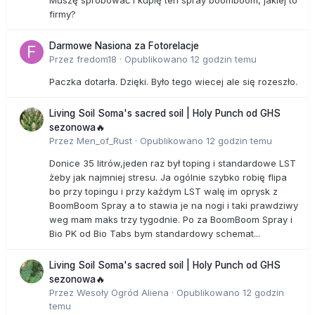
firmy?
Darmowe Nasiona za Fotorelacje
Przez
fredom18
·
Opublikowano
12 godzin temu
Paczka dotarła. Dzięki. Było tego wiecej ale się rozeszło.
Living Soil Soma's sacred soil | Holy Punch od GHS
sezonowa🔥
Przez
Men_of_Rust
·
Opublikowano
12 godzin temu
Donice 35 litrów,jeden raz był toping i standardowe LST
żeby jak najmniej stresu. Ja ogólnie szybko robię flipa
bo przy topingu i przy każdym LST walę im oprysk z
BoomBoom Spray a to stawia je na nogi i taki prawdziwy
weg mam maks trzy tygodnie. Po za BoomBoom Spray i
Bio PK od Bio Tabs bym standardowy schemat...
Living Soil Soma's sacred soil | Holy Punch od GHS
sezonowa🔥
Przez
Wesoły Ogród Aliena
·
Opublikowano
12 godzin
temu