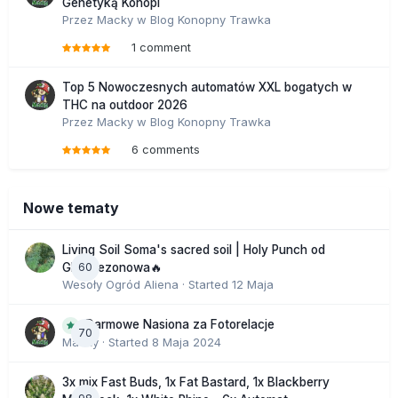
Genetyką Konopi
Przez
Macky
w
Blog Konopny Trawka
1 comment
Top 5 Nowoczesnych automatów XXL bogatych w
THC na outdoor 2026
Przez
Macky
w
Blog Konopny Trawka
6 comments
Nowe tematy
Living Soil Soma's sacred soil | Holy Punch od
60
GHS sezonowa🔥
Wesoły Ogród Aliena
· Started
12 Maja
Darmowe Nasiona za Fotorelacje
70
Macky
· Started
8 Maja 2024
3x mix Fast Buds, 1x Fat Bastard, 1x Blackberry