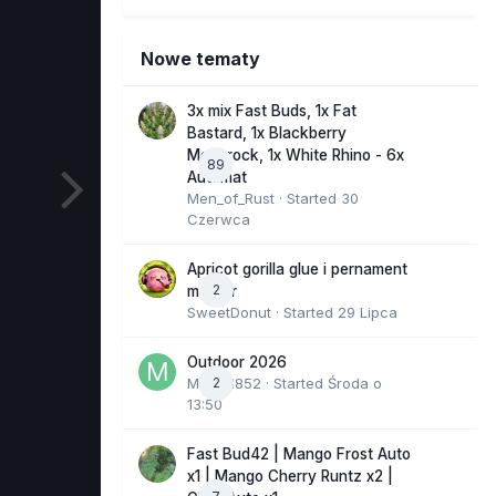
Nowe tematy
3x mix Fast Buds, 1x Fat
Bastard, 1x Blackberry
Moonrock, 1x White Rhino - 6x
89
Automat
Men_of_Rust
· Started
30
Czerwca
Apricot gorilla glue i pernament
2
marker
SweetDonut
· Started
29 Lipca
Outdoor 2026
Marcel852
2
· Started
Środa o
13:50
Fast Bud42 | Mango Frost Auto
x1 | Mango Cherry Runtz x2 |