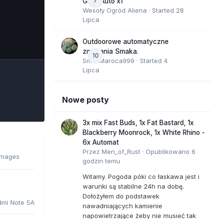
7
GMO Auto x1
Wesoły Ogród Aliena
· Started
28
Lipca
e Tools
Outdoorowe automatyczne
zmagania Smaka.
10
SmakMaroca999
· Started
4
Lipca
Nowe posty
3x mix Fast Buds, 1x Fat Bastard, 1x
Blackberry Moonrock, 1x White Rhino -
6x Automat
Przez
Men_of_Rust
·
Opublikowano
6
images
godzin temu
Witamy. Pogoda póki co łaskawa jest i
warunki są stabilne 24h na dobę.
Dołożyłem do podstawek
dmi Note 5A
nawadniających kamienie
napowietrzające żeby nie musieć tak