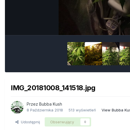
IMG_20181008_141518.jpg
Przez
Bubba Kush
8 Października 2018
513 wyświetleń
View Bubba Ku
Udostępnij
Obserwujący
0