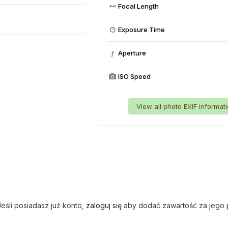
Focal Length
Exposure Time
Aperture
f
ISO Speed
View all photo EXIF informat
eśli posiadasz już konto,
zaloguj się
aby dodać zawartość za jego