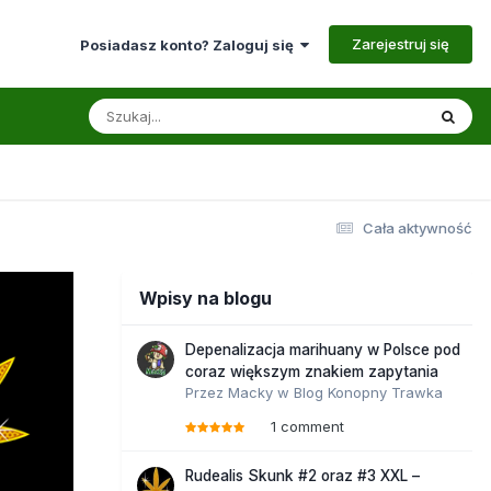
Zarejestruj się
Posiadasz konto? Zaloguj się
Cała aktywność
Wpisy na blogu
Depenalizacja marihuany w Polsce pod
coraz większym znakiem zapytania
Przez
Macky
w
Blog Konopny Trawka
1 comment
Rudealis Skunk #2 oraz #3 XXL –