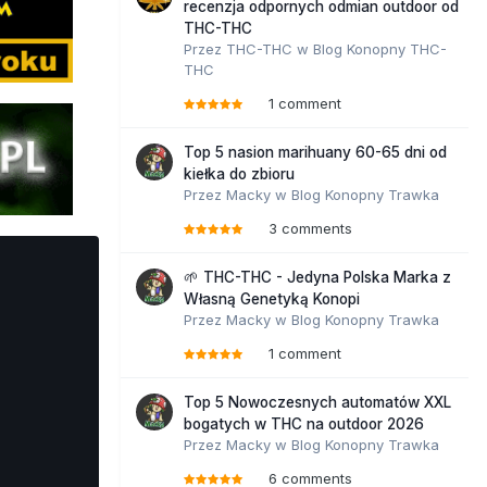
recenzja odpornych odmian outdoor od
THC-THC
Przez
THC-THC
w
Blog Konopny THC-
THC
1 comment
Top 5 nasion marihuany 60-65 dni od
kiełka do zbioru
Przez
Macky
w
Blog Konopny Trawka
3 comments
🌱 THC-THC - Jedyna Polska Marka z
Własną Genetyką Konopi
Przez
Macky
w
Blog Konopny Trawka
1 comment
Top 5 Nowoczesnych automatów XXL
bogatych w THC na outdoor 2026
Przez
Macky
w
Blog Konopny Trawka
6 comments