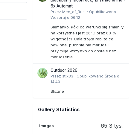
6x Automat
Przez
Men_of_Rust
·
Opublikowano
Wczoraj o 06:12
Siemanko. Póki co warunki się zmieniły
na korzystne i jest 26°C oraz 60 %
wilgotności. Cała trójka robi to co
powinna, puchnie,nie marudzi i
przyjmuje wszystko co dostaje bez
marudzenia.
Outdoor 2026
Przez
stix33
·
Opublikowano
Środa o
14:40
Śliczne
Gallery Statistics
65.3 tys.
Images