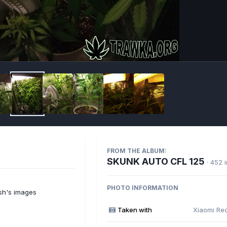
Imag
FROM THE ALBUM:
SKUNK AUTO CFL 125
· 452 
PHOTO INFORMATION
sh's images
Taken with
Xiaomi Re