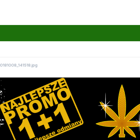
0181008_141518.jpg