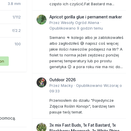
3.8 mm
często ich czyścić.Fat Bastard ma...
1/112
Apricot gorilla glue i pernament marker
Przez
Wesoły Ogród Aliena
·
Opublikowano
9 godzin temu
f/2.2
Siemano 👊 kolego albo je zablokowałeś
albo zagłodziłeś 😅 napisz coś więcej
100
jakie ilości nawozów podajesz na litr? A
fiolet to norma jeżeli zejdziesz poniżej
pewnej temperatury lub po prostu
ion
genetyka 😉 a pora roku nie ma nic do...
Outdoor 2026
Przez
Macky
·
Opublikowano
Wczoraj o
09:33
Przeniosłem do działu "Pojedyncze
Zdjęcia Roślin Konopi", bardziej tam
pasuje twój temat.
 pomocą.
3x mix Fast Buds, 1x Fat Bastard, 1x
Blackberry Moonrock, 1x White Rhino -