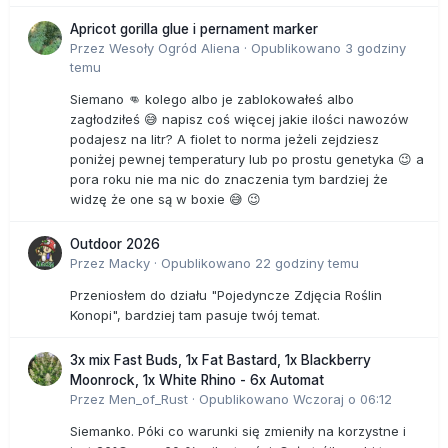
Apricot gorilla glue i pernament marker
Przez
Wesoły Ogród Aliena
·
Opublikowano
3 godziny
temu
Siemano 👊 kolego albo je zablokowałeś albo
zagłodziłeś 😅 napisz coś więcej jakie ilości nawozów
podajesz na litr? A fiolet to norma jeżeli zejdziesz
poniżej pewnej temperatury lub po prostu genetyka 😉 a
pora roku nie ma nic do znaczenia tym bardziej że
widzę że one są w boxie 😅 😉
Outdoor 2026
Przez
Macky
·
Opublikowano
22 godziny temu
Przeniosłem do działu "Pojedyncze Zdjęcia Roślin
Konopi", bardziej tam pasuje twój temat.
3x mix Fast Buds, 1x Fat Bastard, 1x Blackberry
Moonrock, 1x White Rhino - 6x Automat
Przez
Men_of_Rust
·
Opublikowano
Wczoraj o 06:12
Siemanko. Póki co warunki się zmieniły na korzystne i