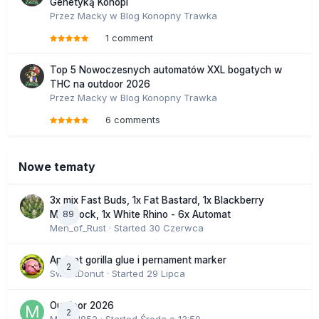
Genetyką Konopi
Przez
Macky
w
Blog Konopny Trawka
1 comment
Top 5 Nowoczesnych automatów XXL bogatych w
THC na outdoor 2026
Przez
Macky
w
Blog Konopny Trawka
6 comments
Nowe tematy
3x mix Fast Buds, 1x Fat Bastard, 1x Blackberry
89
Moonrock, 1x White Rhino - 6x Automat
Men_of_Rust
· Started
30 Czerwca
Apricot gorilla glue i pernament marker
2
SweetDonut
· Started
29 Lipca
Outdoor 2026
2