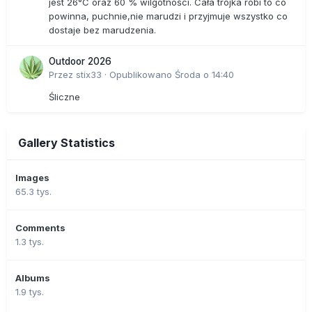
jest 26°C oraz 60 % wilgotności. Cała trójka robi to co
powinna, puchnie,nie marudzi i przyjmuje wszystko co
dostaje bez marudzenia.
Outdoor 2026
Przez
stix33
·
Opublikowano
Środa o 14:40
Śliczne
Gallery Statistics
Images
65.3 tys.
Comments
1.3 tys.
Albums
1.9 tys.