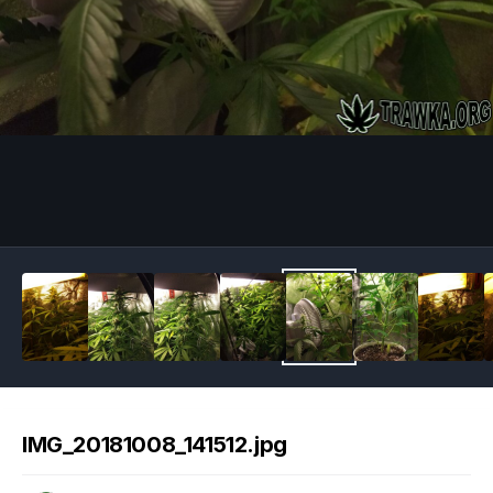
Image Tools
IMG_20181008_141512.jpg