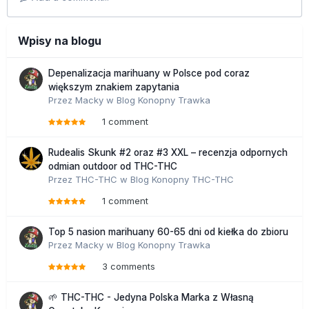
Wpisy na blogu
Depenalizacja marihuany w Polsce pod coraz
większym znakiem zapytania
Przez
Macky
w
Blog Konopny Trawka
1 comment
Rudealis Skunk #2 oraz #3 XXL – recenzja odpornych
odmian outdoor od THC-THC
Przez
THC-THC
w
Blog Konopny THC-THC
1 comment
Top 5 nasion marihuany 60-65 dni od kiełka do zbioru
Przez
Macky
w
Blog Konopny Trawka
3 comments
🌱 THC-THC - Jedyna Polska Marka z Własną