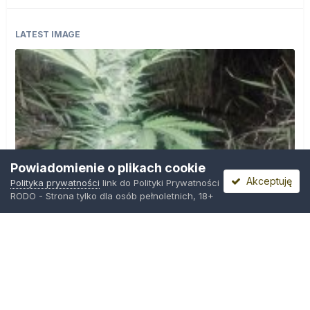
LATEST IMAGE
Powiadomienie o plikach cookie
Akceptuję
Polityka prywatności
link do Polityki Prywatności
RODO - Strona tylko dla osób pełnoletnich, 18+
IMG_20260804_221841.jpg
Przez
zielony_porucznik
,
Środa o 00:23
Polityka prywatności
Kontakt
Ciasteczka
Trawka.org