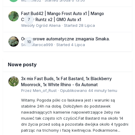
Marcel852
· Started
Środa o 13:50
Fast Bud42 | Mango Frost Auto x1 | Mango
7
Cherry Runtz x2 | GMO Auto x1
Wesoły Ogród Aliena
· Started
28 Lipca
Outdoorowe automatyczne zmagania Smaka.
10
SmakMaroca999
· Started
4 Lipca
Nowe posty
3x mix Fast Buds, 1x Fat Bastard, 1x Blackberry
Moonrock, 1x White Rhino - 6x Automat
Przez
Men_of_Rust
·
Opublikowano
44 minuty temu
Witamy. Pogoda póki co łaskawa jest i warunki są
stabilne 24h na dobę. Dołożyłem do podstawek
nawadniających kamienie napowietrzające żeby nie
musieć tak często ich czyścić.Fat Bastard ma około 14
dni życia przed sobą a pozostała dwójka około 4 tygodni
patrząc na trichomy i fazę kwitnięcia. Podkarmione...