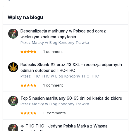
Wpisy na blogu
Depenalizacja marihuany w Polsce pod coraz
większym znakiem zapytania
Przez
Macky
w
Blog Konopny Trawka
1 comment
Rudealis Skunk #2 oraz #3 XXL – recenzja odpornych
odmian outdoor od THC-THC
Przez
THC-THC
w
Blog Konopny THC-THC
1 comment
Top 5 nasion marihuany 60-65 dni od kiełka do zbioru
Przez
Macky
w
Blog Konopny Trawka
3 comments
🌱 THC-THC - Jedyna Polska Marka z Własną