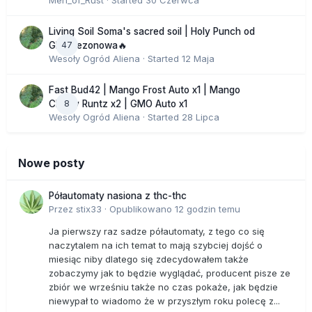
Men_of_Rust
· Started
30 Czerwca
Living Soil Soma's sacred soil | Holy Punch od
47
GHS sezonowa🔥
Wesoły Ogród Aliena
· Started
12 Maja
Fast Bud42 | Mango Frost Auto x1 | Mango
8
Cherry Runtz x2 | GMO Auto x1
Wesoły Ogród Aliena
· Started
28 Lipca
Nowe posty
Półautomaty nasiona z thc-thc
Przez
stix33
·
Opublikowano
12 godzin temu
Ja pierwszy raz sadze półautomaty, z tego co się
naczytalem na ich temat to mają szybciej dojść o
miesiąc niby dlatego się zdecydowałem także
zobaczymy jak to będzie wyglądać, producent pisze ze
zbiór we wrześniu także no czas pokaże, jak będzie
niewypał to wiadomo że w przyszłym roku polecę z...