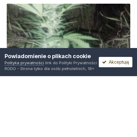
Powiadomienie o plikach cookie
Akceptuję
Polityka prywatności
link do Polityki Prywatności
RODO - Strona tylko dla osób pełnoletnich, 18+
IMG_20260804_221841.jpg
Przez
zielony_porucznik
,
Środa o 00:23
Polityka prywatności
Kontakt
Ciasteczka
Trawka.org
Powered by Invision Community