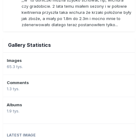
,,w" to doniczki można szybko schować np, wichura
czy gradobicie. 2 lata temu miałem sezony i w połowie
kwitnienia przyszła taka wichura że krzaki położone były
jak zboże, a miały po 1.8m do 2.3m i mocno mnie to
zdenerwowało dlatego teraz postanowiłem tylko...
Gallery Statistics
Images
65.3 tys.
Comments
1.3 tys.
Albums
1.9 tys.
LATEST IMAGE