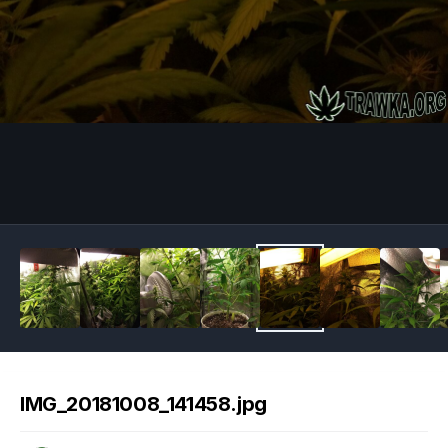
Image Tools
IMG_20181008_141458.jpg