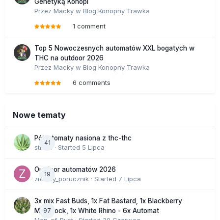
Genetyką Konopi
Przez
Macky
w
Blog Konopny Trawka
1 comment
Top 5 Nowoczesnych automatów XXL bogatych w
THC na outdoor 2026
Przez
Macky
w
Blog Konopny Trawka
6 comments
Nowe tematy
Półautomaty nasiona z thc-thc
41
stix33
· Started
5 Lipca
Outdoor automatów 2026
19
zielony_porucznik
· Started
7 Lipca
3x mix Fast Buds, 1x Fat Bastard, 1x Blackberry
97
Moonrock, 1x White Rhino - 6x Automat