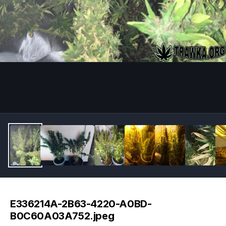
Image Tools
E336214A-2B63-4220-A0BD-
B0C60A03A752.jpeg