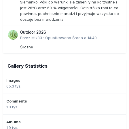
Siemanko. Póki co warunki się zmieniły na korzystne i
jest 26°C oraz 60 % wilgotności. Cała trójka robi to co
powinna, puchnie,nie marudzi i przyjmuje wszystko co
dostaje bez marudzenia.
Outdoor 2026
Przez
stix33
·
Opublikowano
Środa o 14:40
Śliczne
Gallery Statistics
Images
65.3 tys.
Comments
1.3 tys.
Albums
1.9 tys.