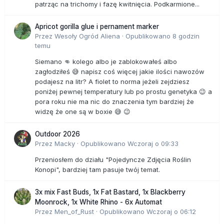
patrząc na trichomy i fazę kwitnięcia. Podkarmione...
Apricot gorilla glue i pernament marker
Przez
Wesoły Ogród Aliena
·
Opublikowano
8 godzin
temu
Siemano 👊 kolego albo je zablokowałeś albo
zagłodziłeś 😅 napisz coś więcej jakie ilości nawozów
podajesz na litr? A fiolet to norma jeżeli zejdziesz
poniżej pewnej temperatury lub po prostu genetyka 😉 a
pora roku nie ma nic do znaczenia tym bardziej że
widzę że one są w boxie 😅 😉
Outdoor 2026
Przez
Macky
·
Opublikowano
Wczoraj o 09:33
Przeniosłem do działu "Pojedyncze Zdjęcia Roślin
Konopi", bardziej tam pasuje twój temat.
3x mix Fast Buds, 1x Fat Bastard, 1x Blackberry
Moonrock, 1x White Rhino - 6x Automat
Przez
Men_of_Rust
·
Opublikowano
Wczoraj o 06:12