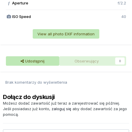
Aperture
f/2.2
f
ISO Speed
40
View all photo EXIF information
Udostępnij
Obserwujący
0
Brak komentarzy do wyświetlenia
Dołącz do dyskusji
Możesz dodać zawartość już teraz a zarejestrować się później.
Jeśli posiadasz już konto,
zaloguj się
aby dodać zawartość za jego
pomocą.