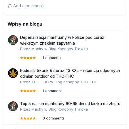
Add a comment...
Wpisy na blogu
Depenalizacja marihuany w Polsce pod coraz
większym znakiem zapytania
Przez
Macky
w
Blog Konopny Trawka
1 comment
Rudealis Skunk #2 oraz #3 XXL – recenzja odpornych
odmian outdoor od THC-THC
Przez
THC-THC
w
Blog Konopny THC-THC
1 comment
Top 5 nasion marihuany 60-65 dni od kiełka do zbioru
Przez
Macky
w
Blog Konopny Trawka
3 comments