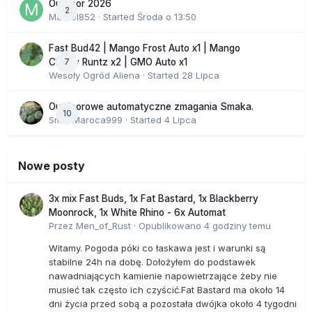
Outdoor 2026
2
Marcel852
· Started
Środa o 13:50
Fast Bud42 | Mango Frost Auto x1 | Mango
7
Cherry Runtz x2 | GMO Auto x1
Wesoły Ogród Aliena
· Started
28 Lipca
Outdoorowe automatyczne zmagania Smaka.
10
SmakMaroca999
· Started
4 Lipca
Nowe posty
3x mix Fast Buds, 1x Fat Bastard, 1x Blackberry
Moonrock, 1x White Rhino - 6x Automat
Przez
Men_of_Rust
·
Opublikowano
4 godziny temu
Witamy. Pogoda póki co łaskawa jest i warunki są
stabilne 24h na dobę. Dołożyłem do podstawek
nawadniających kamienie napowietrzające żeby nie
musieć tak często ich czyścić.Fat Bastard ma około 14
dni życia przed sobą a pozostała dwójka około 4 tygodni