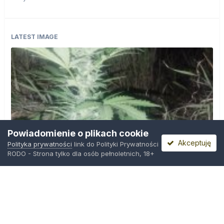
LATEST IMAGE
Powiadomienie o plikach cookie
Akceptuję
Polityka prywatności
link do Polityki Prywatności
RODO - Strona tylko dla osób pełnoletnich, 18+
IMG_20260804_221841.jpg
Przez
zielony_porucznik
,
Środa o 00:23
Polityka prywatności
Kontakt
Ciasteczka