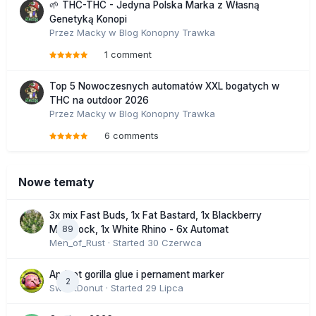
🌱 THC-THC - Jedyna Polska Marka z Własną
Genetyką Konopi
Przez
Macky
w
Blog Konopny Trawka
1 comment
Top 5 Nowoczesnych automatów XXL bogatych w
THC na outdoor 2026
Przez
Macky
w
Blog Konopny Trawka
6 comments
Nowe tematy
3x mix Fast Buds, 1x Fat Bastard, 1x Blackberry
89
Moonrock, 1x White Rhino - 6x Automat
Men_of_Rust
· Started
30 Czerwca
Apricot gorilla glue i pernament marker
2
SweetDonut
· Started
29 Lipca