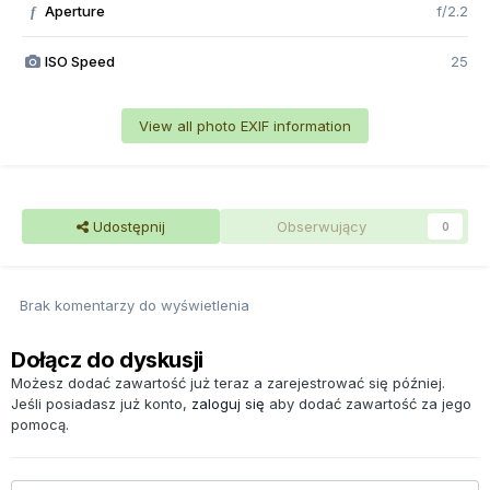
Aperture
f/2.2
f
ISO Speed
25
View all photo EXIF information
Udostępnij
Obserwujący
0
Brak komentarzy do wyświetlenia
Dołącz do dyskusji
Możesz dodać zawartość już teraz a zarejestrować się później.
Jeśli posiadasz już konto,
zaloguj się
aby dodać zawartość za jego
pomocą.