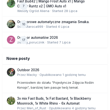
Fast Bud42 | Mango Frost Auto x1 | Mango
7
Cherry Runtz x2 | GMO Auto x1
Wesoły Ogród Aliena
· Started
28 Lipca
Outdoorowe automatyczne zmagania Smaka.
10
SmakMaroca999
· Started
4 Lipca
Outdoor automatów 2026
17
zielony_porucznik
· Started
7 Lipca
Nowe posty
Outdoor 2026
Przez
Macky
·
Opublikowano
1 godzinę temu
Przeniosłem do działu "Pojedyncze Zdjęcia Roślin
Konopi", bardziej tam pasuje twój temat.
3x mix Fast Buds, 1x Fat Bastard, 1x Blackberry
Moonrock, 1x White Rhino - 6x Automat
Przez
Men_of_Rust
·
Opublikowano
4 godziny temu