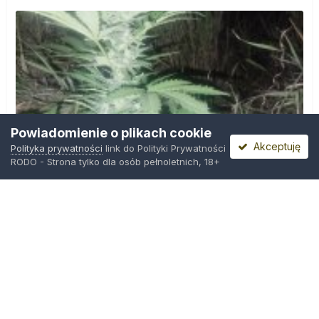
Powiadomienie o plikach cookie
Akceptuję
Polityka prywatności
link do Polityki Prywatności
RODO - Strona tylko dla osób pełnoletnich, 18+
IMG_20260804_221841.jpg
Przez
zielony_porucznik
,
Wczoraj o 00:23
Polityka prywatności
Kontakt
Ciasteczka
Trawka.org
Powered by Invision Community