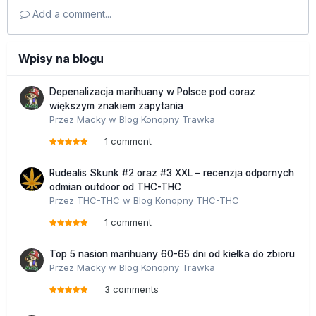
Add a comment...
Wpisy na blogu
Depenalizacja marihuany w Polsce pod coraz
większym znakiem zapytania
Przez
Macky
w
Blog Konopny Trawka
1 comment
Rudealis Skunk #2 oraz #3 XXL – recenzja odpornych
odmian outdoor od THC-THC
Przez
THC-THC
w
Blog Konopny THC-THC
1 comment
Top 5 nasion marihuany 60-65 dni od kiełka do zbioru
Przez
Macky
w
Blog Konopny Trawka
3 comments