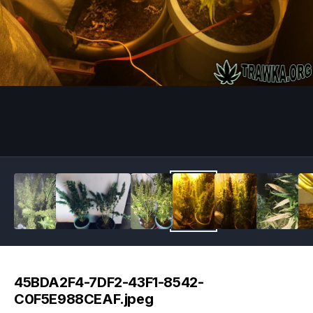
Image Tools
45BDA2F4-7DF2-43F1-8542-
C0F5E988CEAF.jpeg