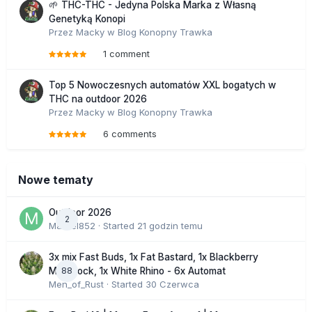
🌱 THC-THC - Jedyna Polska Marka z Własną
Genetyką Konopi
Przez
Macky
w
Blog Konopny Trawka
1 comment
Top 5 Nowoczesnych automatów XXL bogatych w
THC na outdoor 2026
Przez
Macky
w
Blog Konopny Trawka
6 comments
Nowe tematy
Outdoor 2026
2
Marcel852
· Started
21 godzin temu
3x mix Fast Buds, 1x Fat Bastard, 1x Blackberry
88
Moonrock, 1x White Rhino - 6x Automat
Men_of_Rust
· Started
30 Czerwca