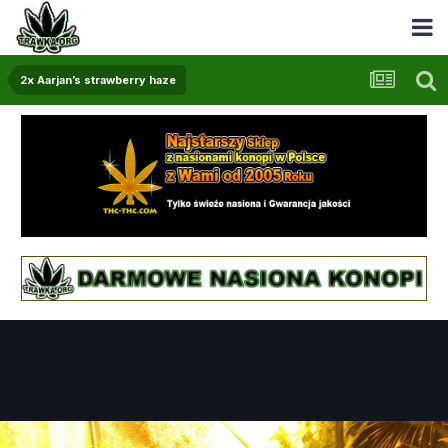
2x Aarjan’s strawberry haze