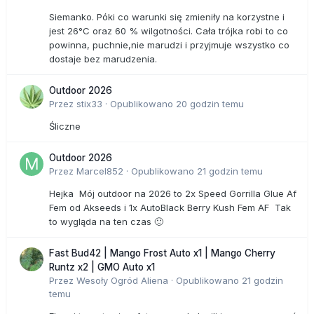
Siemanko. Póki co warunki się zmieniły na korzystne i
jest 26°C oraz 60 % wilgotności. Cała trójka robi to co
powinna, puchnie,nie marudzi i przyjmuje wszystko co
dostaje bez marudzenia.
Outdoor 2026
Przez
stix33
·
Opublikowano
20 godzin temu
Śliczne
Outdoor 2026
Przez
Marcel852
·
Opublikowano
21 godzin temu
Hejka Mój outdoor na 2026 to 2x Speed Gorrilla Glue Af
Fem od Akseeds i 1x AutoBlack Berry Kush Fem AF Tak
to wygląda na ten czas 🙂
Fast Bud42 | Mango Frost Auto x1 | Mango Cherry
Runtz x2 | GMO Auto x1
Przez
Wesoły Ogród Aliena
·
Opublikowano
21 godzin
temu