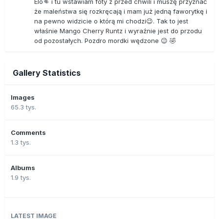
Elo👊 i tu wstawiam foty z przed chwili i muszę przyznać
że maleństwa się rozkręcają i mam już jedną faworytkę i
na pewno widzicie o którą mi chodzi😉. Tak to jest
właśnie Mango Cherry Runtz i wyraźnie jest do przodu
od pozostałych. Pozdro mordki wędzone 😉 🤣
Gallery Statistics
Images
65.3 tys.
Comments
1.3 tys.
Albums
1.9 tys.
LATEST IMAGE