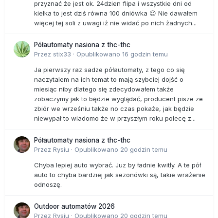
przyznać że jest ok. 24dzien flipa i wszystkie dni od
kiełka to jest dziś równa 100 dniówka 😉 Nie dawałem
więcej tej soli z uwagi iż nie widać po nich żadnych...
Półautomaty nasiona z thc-thc
Przez
stix33
·
Opublikowano
16 godzin temu
Ja pierwszy raz sadze półautomaty, z tego co się
naczytalem na ich temat to mają szybciej dojść o
miesiąc niby dlatego się zdecydowałem także
zobaczymy jak to będzie wyglądać, producent pisze ze
zbiór we wrześniu także no czas pokaże, jak będzie
niewypał to wiadomo że w przyszłym roku polecę z...
Półautomaty nasiona z thc-thc
Przez
Rysiu
·
Opublikowano
20 godzin temu
Chyba lepiej auto wybrać. Juz by ładnie kwitły. A te pół
auto to chyba bardziej jak sezonówki są, takie wrażenie
odnoszę.
Outdoor automatów 2026
Przez
Rysiu
·
Opublikowano
20 godzin temu