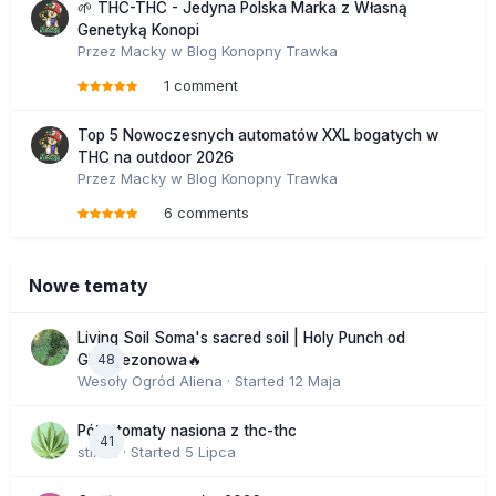
🌱 THC-THC - Jedyna Polska Marka z Własną
Genetyką Konopi
Przez
Macky
w
Blog Konopny Trawka
1 comment
Top 5 Nowoczesnych automatów XXL bogatych w
THC na outdoor 2026
Przez
Macky
w
Blog Konopny Trawka
6 comments
Nowe tematy
Living Soil Soma's sacred soil | Holy Punch od
48
GHS sezonowa🔥
Wesoły Ogród Aliena
· Started
12 Maja
Półautomaty nasiona z thc-thc
41
stix33
· Started
5 Lipca