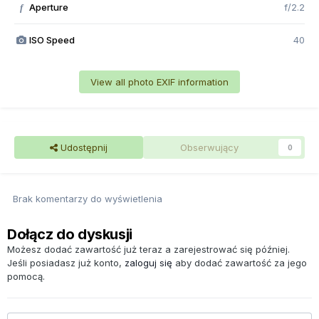
Aperture
f/2.2
f
ISO Speed
40
View all photo EXIF information
Udostępnij
Obserwujący
0
Brak komentarzy do wyświetlenia
Dołącz do dyskusji
Możesz dodać zawartość już teraz a zarejestrować się później.
Jeśli posiadasz już konto,
zaloguj się
aby dodać zawartość za jego
pomocą.