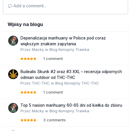
Add a comment...
Wpisy na blogu
Depenalizacja marihuany w Polsce pod coraz
większym znakiem zapytania
Przez
Macky
w
Blog Konopny Trawka
1 comment
Rudealis Skunk #2 oraz #3 XXL – recenzja odpornych
odmian outdoor od THC-THC
Przez
THC-THC
w
Blog Konopny THC-THC
1 comment
Top 5 nasion marihuany 60-65 dni od kiełka do zbioru
Przez
Macky
w
Blog Konopny Trawka
3 comments