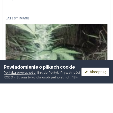
LATEST IMAGE
Powiadomienie o plikach cookie
Akceptuję
Polityka prywatności
link do Polityki Prywatności
RODO - Strona tylko dla osób pełnoletnich, 18+
IMG_20260804_221841.jpg
Przez
zielony_porucznik
,
Środa o 00:23
Polityka prywatności
Kontakt
Ciasteczka