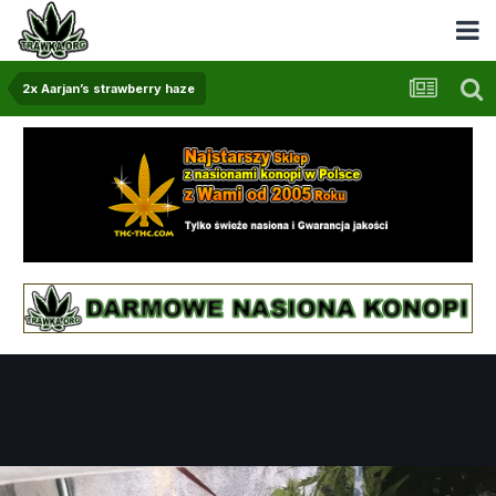
2x Aarjan’s strawberry haze