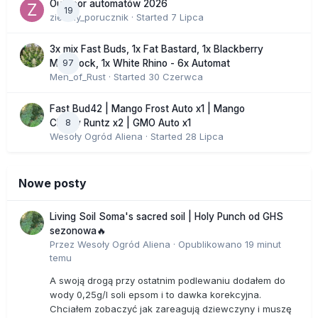
Outdoor automatów 2026
19
zielony_porucznik
· Started
7 Lipca
3x mix Fast Buds, 1x Fat Bastard, 1x Blackberry
97
Moonrock, 1x White Rhino - 6x Automat
Men_of_Rust
· Started
30 Czerwca
Fast Bud42 | Mango Frost Auto x1 | Mango
8
Cherry Runtz x2 | GMO Auto x1
Wesoły Ogród Aliena
· Started
28 Lipca
Nowe posty
Living Soil Soma's sacred soil | Holy Punch od GHS
sezonowa🔥
Przez
Wesoły Ogród Aliena
·
Opublikowano
19 minut
temu
A swoją drogą przy ostatnim podlewaniu dodałem do
wody 0,25g/l soli epsom i to dawka korekcyjna.
Chciałem zobaczyć jak zareagują dziewczyny i muszę