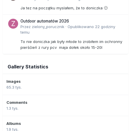
Ja tez na początku myslałem, że to doniczka 🙂
Outdoor automatów 2026
Przez
zielony_porucznik
·
Opublikowano
22 godziny
temu
To nie doniczka jak były młode to zrobiłem im ochronny
pierśćień z rury pcv maja dołek około 15-20l
Gallery Statistics
Images
65.3 tys.
Comments
1.3 tys.
Albums
1.9 tys.