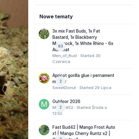
Nowe tematy
3x mix Fast Buds, 1x Fat
Bastard, 1x Blackberry
Moonrock, 1x White Rhino - 6x
93
Automat
Men_of_Rust
· Started
30
Czerwca
Apricot gorilla glue i pernament
2
marker
SweetDonut
· Started
29 Lipca
Outdoor 2026
Marcel852
2
· Started
Środa o
13:50
Fast Bud42 | Mango Frost Auto
x1 | Mango Cherry Runtz x2 |