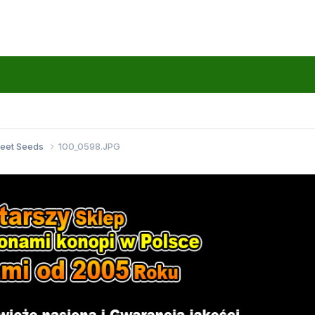
weet Seeds
100_0598.JPG