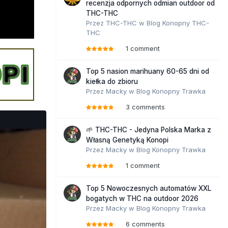
recenzja odpornych odmian outdoor od
THC-THC
Przez
THC-THC
w
Blog Konopny THC-
THC
1 comment
Top 5 nasion marihuany 60-65 dni od
kiełka do zbioru
Przez
Macky
w
Blog Konopny Trawka
3 comments
🌱 THC-THC - Jedyna Polska Marka z
Własną Genetyką Konopi
Przez
Macky
w
Blog Konopny Trawka
1 comment
Top 5 Nowoczesnych automatów XXL
bogatych w THC na outdoor 2026
Przez
Macky
w
Blog Konopny Trawka
6 comments