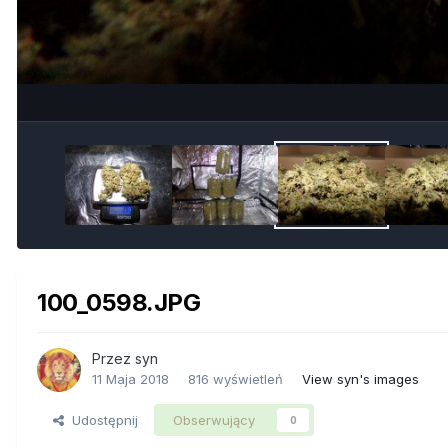
100_0598.JPG
Przez
syn
11 Maja 2018
816 wyświetleń
View syn's images
Udostępnij
Obserwujący
0