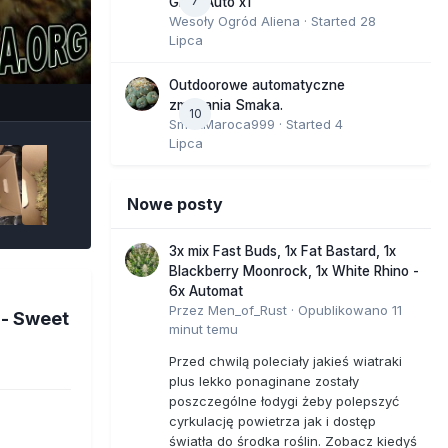
7
GMO Auto x1
Wesoły Ogród Aliena
· Started
28
Lipca
e Tools
Outdoorowe automatyczne
zmagania Smaka.
10
SmakMaroca999
· Started
4
Lipca
Nowe posty
3x mix Fast Buds, 1x Fat Bastard, 1x
Blackberry Moonrock, 1x White Rhino -
6x Automat
Przez
Men_of_Rust
·
Opublikowano
11
- Sweet
minut temu
Przed chwilą poleciały jakieś wiatraki
plus lekko ponaginane zostały
poszczególne łodygi żeby polepszyć
cyrkulację powietrza jak i dostęp
światła do środka roślin. Zobacz kiedyś