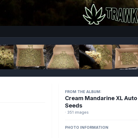
Imag
FROM THE ALBUM:
Cream Mandarine XL Auto 
Seeds
· 351 images
PHOTO INFORMATION