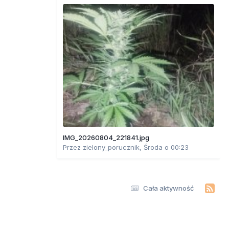
IMG_20260804_221841.jpg
Przez
zielony_porucznik
,
Środa o 00:23
Cała aktywność