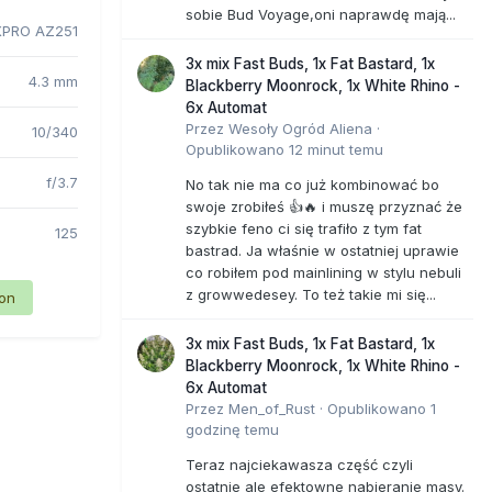
sobie Bud Voyage,oni naprawdę mają...
PRO AZ251
3x mix Fast Buds, 1x Fat Bastard, 1x
4.3 mm
Blackberry Moonrock, 1x White Rhino -
6x Automat
Przez
Wesoły Ogród Aliena
·
10/340
Opublikowano
12 minut temu
f/3.7
No tak nie ma co już kombinować bo
swoje zrobiłeś 👍🔥 i muszę przyznać że
szybkie feno ci się trafiło z tym fat
125
bastrad. Ja właśnie w ostatniej uprawie
co robiłem pod mainlining w stylu nebuli
z growwedesey. To też takie mi się...
ion
3x mix Fast Buds, 1x Fat Bastard, 1x
Blackberry Moonrock, 1x White Rhino -
6x Automat
Przez
Men_of_Rust
·
Opublikowano
1
godzinę temu
Teraz najciekawasza część czyli
ostatnie ale efektowne nabieranie masy.