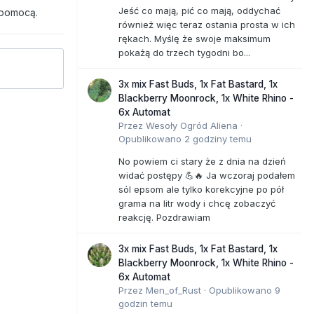
Jeść co mają, pić co mają, oddychać
 pomocą.
również więc teraz ostania prosta w ich
rękach. Myślę że swoje maksimum
pokażą do trzech tygodni bo...
3x mix Fast Buds, 1x Fat Bastard, 1x
Blackberry Moonrock, 1x White Rhino -
6x Automat
Przez
Wesoły Ogród Aliena
·
Opublikowano
2 godziny temu
No powiem ci stary że z dnia na dzień
widać postępy 💪🔥 Ja wczoraj podałem
sól epsom ale tylko korekcyjne po pół
grama na litr wody i chcę zobaczyć
reakcję. Pozdrawiam
3x mix Fast Buds, 1x Fat Bastard, 1x
Blackberry Moonrock, 1x White Rhino -
6x Automat
Przez
Men_of_Rust
·
Opublikowano
9
godzin temu