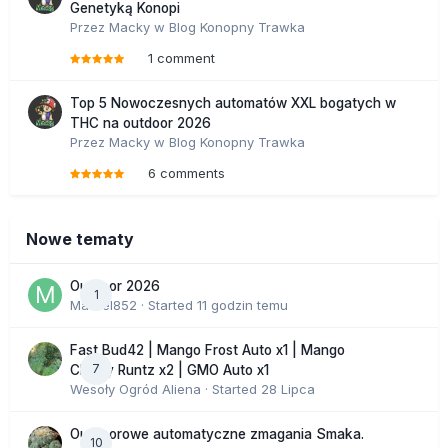
Genetyką Konopi
Przez
Macky
w
Blog Konopny Trawka
1 comment
Top 5 Nowoczesnych automatów XXL bogatych w
THC na outdoor 2026
Przez
Macky
w
Blog Konopny Trawka
6 comments
Nowe tematy
Outdoor 2026
1
Marcel852
· Started
11 godzin temu
Fast Bud42 | Mango Frost Auto x1 | Mango
7
Cherry Runtz x2 | GMO Auto x1
Wesoły Ogród Aliena
· Started
28 Lipca
Outdoorowe automatyczne zmagania Smaka.
10