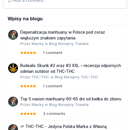
Add a comment...
Wpisy na blogu
Depenalizacja marihuany w Polsce pod coraz
większym znakiem zapytania
Przez
Macky
w
Blog Konopny Trawka
1 comment
Rudealis Skunk #2 oraz #3 XXL – recenzja odpornych
odmian outdoor od THC-THC
Przez
THC-THC
w
Blog Konopny THC-THC
1 comment
Top 5 nasion marihuany 60-65 dni od kiełka do zbioru
Przez
Macky
w
Blog Konopny Trawka
3 comments
🌱 THC-THC - Jedyna Polska Marka z Własną