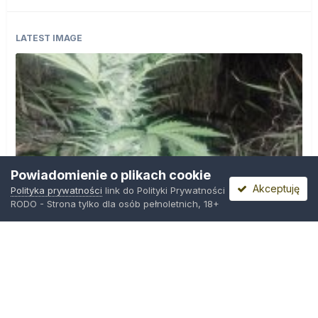
LATEST IMAGE
Powiadomienie o plikach cookie
Akceptuję
Polityka prywatności
link do Polityki Prywatności
RODO - Strona tylko dla osób pełnoletnich, 18+
IMG_20260804_221841.jpg
Przez
zielony_porucznik
,
Wczoraj o 00:23
Polityka prywatności
Kontakt
Ciasteczka
Trawka.org