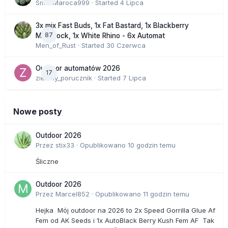
SmakMaroca999
· Started
4 Lipca
3x mix Fast Buds, 1x Fat Bastard, 1x Blackberry
87
Moonrock, 1x White Rhino - 6x Automat
Men_of_Rust
· Started
30 Czerwca
Outdoor automatów 2026
17
zielony_porucznik
· Started
7 Lipca
Nowe posty
Outdoor 2026
Przez
stix33
·
Opublikowano
10 godzin temu
Śliczne
Outdoor 2026
Przez
Marcel852
·
Opublikowano
11 godzin temu
Hejka Mój outdoor na 2026 to 2x Speed Gorrilla Glue Af
Fem od AK Seeds i 1x AutoBlack Berry Kush Fem AF Tak