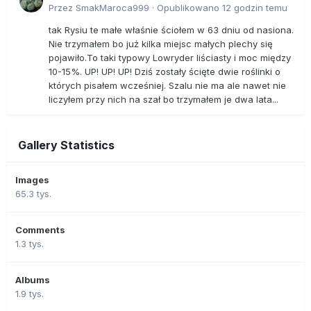
Przez
SmakMaroca999
·
Opublikowano
12 godzin temu
tak Rysiu te małe właśnie ściołem w 63 dniu od nasiona.
Nie trzymałem bo już kilka miejsc małych plechy się
pojawiło.To taki typowy Lowryder liściasty i moc między
10-15%. UP! UP! UP! Dziś zostały ścięte dwie roślinki o
których pisałem wcześniej. Szalu nie ma ale nawet nie
liczyłem przy nich na szał bo trzymałem je dwa lata...
Gallery Statistics
Images
65.3 tys.
Comments
1.3 tys.
Albums
1.9 tys.