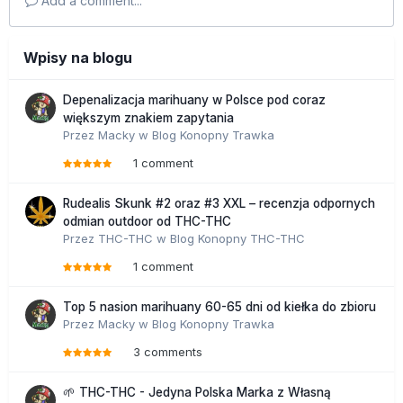
Add a comment...
Wpisy na blogu
Depenalizacja marihuany w Polsce pod coraz
większym znakiem zapytania
Przez
Macky
w
Blog Konopny Trawka
1 comment
Rudealis Skunk #2 oraz #3 XXL – recenzja odpornych
odmian outdoor od THC-THC
Przez
THC-THC
w
Blog Konopny THC-THC
1 comment
Top 5 nasion marihuany 60-65 dni od kiełka do zbioru
Przez
Macky
w
Blog Konopny Trawka
3 comments
🌱 THC-THC - Jedyna Polska Marka z Własną