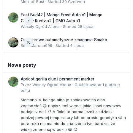
Men_of_Rust
· Started
30 Czerwca
Fast Bud42 | Mango Frost Auto x1 | Mango
7
Cherry Runtz x2 | GMO Auto x1
Wesoły Ogród Aliena
· Started
28 Lipca
Outdoorowe automatyczne zmagania Smaka.
10
SmakMaroca999
· Started
4 Lipca
Nowe posty
Apricot gorilla glue i pernament marker
Przez
Wesoły Ogród Aliena
·
Opublikowano
1 godzinę
temu
Siemano 👊 kolego albo je zablokowałeś albo
zagłodziłeś 😅 napisz coś więcej jakie ilości nawozów
podajesz na litr? A fiolet to norma jeżeli zejdziesz
poniżej pewnej temperatury lub po prostu genetyka 😉 a
pora roku nie ma nic do znaczenia tym bardziej że
widzę że one są w boxie 😅 😉