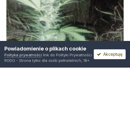
Powiadomienie o plikach cookie
Akceptuję
Polityka prywatności
link do Polityki Prywatności
RODO - Strona tylko dla osób pełnoletnich, 18+
IMG_20260804_221841.jpg
Przez
zielony_porucznik
,
Środa o 00:23
Polityka prywatności
Kontakt
Ciasteczka
Trawka.org
Powered by Invision Community