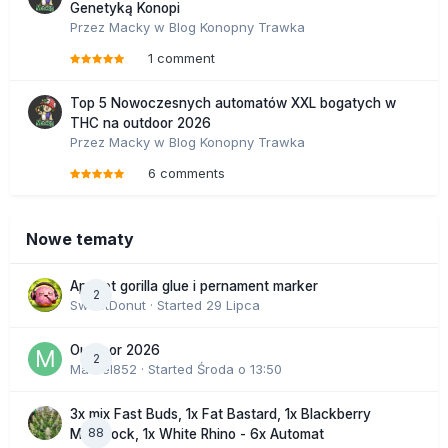
Genetyką Konopi
Przez
Macky
w
Blog Konopny Trawka
1 comment
Top 5 Nowoczesnych automatów XXL bogatych w
THC na outdoor 2026
Przez
Macky
w
Blog Konopny Trawka
6 comments
Nowe tematy
Apricot gorilla glue i pernament marker
2
SweetDonut
· Started
29 Lipca
Outdoor 2026
2
Marcel852
· Started
Środa o 13:50
3x mix Fast Buds, 1x Fat Bastard, 1x Blackberry
88
Moonrock, 1x White Rhino - 6x Automat