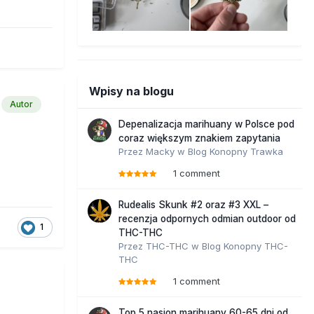
Wpisy na blogu
Autor
Depenalizacja marihuany w Polsce pod
coraz większym znakiem zapytania
Przez
Macky
w
Blog Konopny Trawka
1 comment
Rudealis Skunk #2 oraz #3 XXL –
recenzja odpornych odmian outdoor od
1
THC-THC
Przez
THC-THC
w
Blog Konopny THC-
THC
1 comment
Top 5 nasion marihuany 60-65 dni od