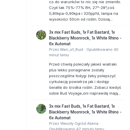
co do warunków to nic się nie zmieniło.
Czyli tak 75%-77% RH, 27°-28°,coś
0,80kpa-0,90kpa i 320ppfd, lampa na
wysokości 50cm od roślin. Dzisiaj...
3x mix Fast Buds, 1x Fat Bastard, 1x
Blackberry Moonrock, 1x White Rhino -
6x Automat
Przez
Men_of_Rust
·
Opublikowano
40
minut temu
Przed chwilą poleciały jakieś wiatraki
plus lekko ponaginane zostały
poszczególne łodygi żeby polepszyć
cyrkulację powietrza jak i dostęp
światła do środka roślin. Zobacz kiedyś
sobie Bud Voyage,oni naprawdę mają...
3x mix Fast Buds, 1x Fat Bastard, 1x
Blackberry Moonrock, 1x White Rhino -
6x Automat
Przez
Wesoły Ogród Aliena
·
Opublikowano
42 minuty temu