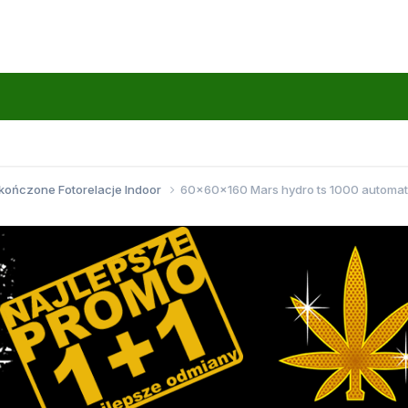
kończone Fotorelacje Indoor
60x60x160 Mars hydro ts 1000 automat