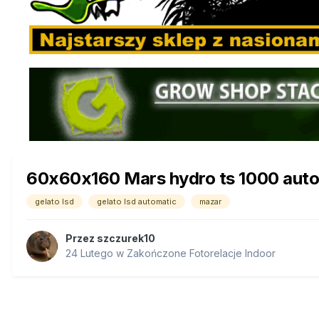
60x60x160 Mars hydro ts 1000 auto
gelato lsd
gelato lsd automatic
mazar
Przez
szczurek10
24 Lutego
w
Zakończone Fotorelacje Indoor