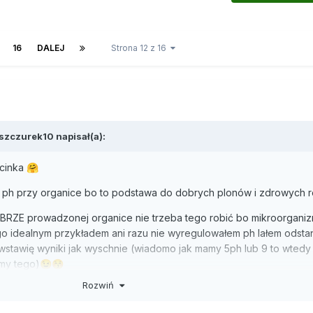
16
DALEJ
Strona 12 z 16
szczurek10
napisał(a):
ścinka
🤗
e ph przy organice bo to podstawa do dobrych plonów i zdrowych r
OBRZE prowadzonej organice nie trzeba tego robić bo mikroorganiz
ego idealnym przykładem ani razu nie wyregulowałem ph lałem odsta
stawię wyniki jak wyschnie (wiadomo jak mamy 5ph lub 9 to wtedy
imy tego)
😉
😚
Rozwiń