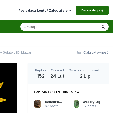
Zarejestruj się
Posiadasz konto? Zaloguj się
y Gelato LSD, Mazar
Cała aktywność
Replies
Created
Ostatniej odpowiedzi
152
24 Lut
2 Lip
TOP POSTERS IN THIS TOPIC
szczurek10
Wesoły Ogród Aliena
67 posts
32 posts