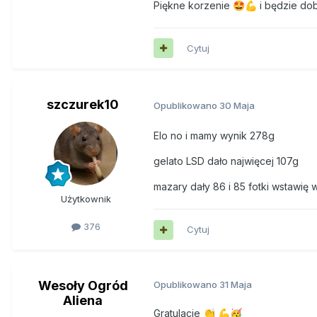
Piękne korzenie
i będzie do
🤩
💪
Cytuj
szczurek10
Opublikowano
30 Maja
Elo no i mamy wynik 278g
gelato LSD dało najwięcej 107g
mazary dały 86 i 85 fotki wstawię
Użytkownik
376
Cytuj
Wesoły Ogród
Opublikowano
31 Maja
Aliena
Gratulacje
👏
💪
🥳