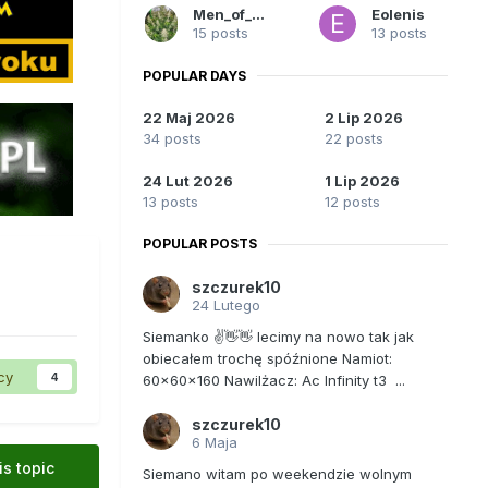
Men_of_Rust
Eolenis
15 posts
13 posts
POPULAR DAYS
22 Maj 2026
2 Lip 2026
34 posts
22 posts
24 Lut 2026
1 Lip 2026
13 posts
12 posts
POPULAR POSTS
szczurek10
24 Lutego
Siemanko ✌️👋👋 lecimy na nowo tak jak
obiecałem trochę spóźnione Namiot:
cy
4
60x60x160 Nawilżacz: Ac Infinity t3 ...
szczurek10
6 Maja
is topic
Siemano witam po weekendzie wolnym