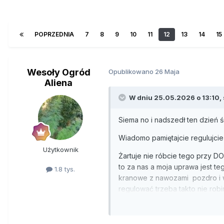
POPRZEDNIA
7
8
9
10
11
12
13
14
15
Wesoły Ogród
Opublikowano
26 Maja
Aliena
W dniu 25.05.2026 o 13:10,
Siema no i nadszedł ten dzień 
Wiadomo pamiętajcie regulujci
Użytkownik
Żartuje nie róbcie tego przy D
to za nas a moja uprawa jest t
1.8 tys.
kranowe z nawozami pozdro i w
regulować trzeba takto nie rob