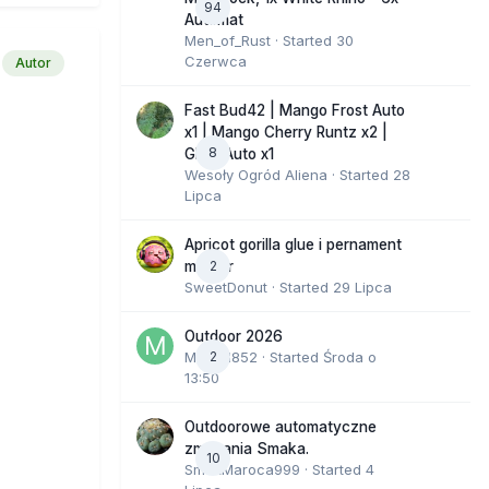
94
Automat
Men_of_Rust
· Started
30
Czerwca
Autor
Fast Bud42 | Mango Frost Auto
x1 | Mango Cherry Runtz x2 |
8
GMO Auto x1
Wesoły Ogród Aliena
· Started
28
Lipca
Apricot gorilla glue i pernament
2
marker
SweetDonut
· Started
29 Lipca
Outdoor 2026
Marcel852
2
· Started
Środa o
13:50
Outdoorowe automatyczne
zmagania Smaka.
10
SmakMaroca999
· Started
4