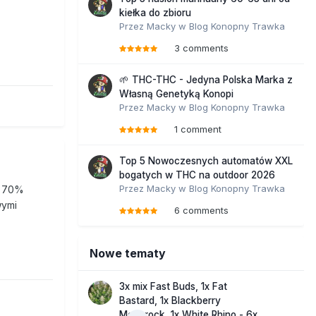
kiełka do zbioru
Przez
Macky
w
Blog Konopny Trawka
3 comments
🌱 THC-THC - Jedyna Polska Marka z
Własną Genetyką Konopi
Przez
Macky
w
Blog Konopny Trawka
1 comment
Top 5 Nowoczesnych automatów XXL
bogatych w THC na outdoor 2026
Przez
Macky
w
Blog Konopny Trawka
o 70%
wymi
6 comments
Nowe tematy
3x mix Fast Buds, 1x Fat
Bastard, 1x Blackberry
Moonrock, 1x White Rhino - 6x