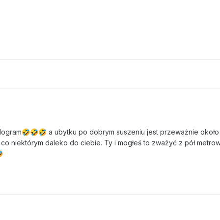
ilogram
a ubytku po dobrym suszeniu jest przeważnie okoł
🤣
🤣
🤣
co niektórym daleko do ciebie. Ty i mogłeś to zważyć z pół metro

D41B8B7B8.mov
IMG_6380.mov
20.94 MB
16.65 MB
·
0 pobrań
·
0 pobrań