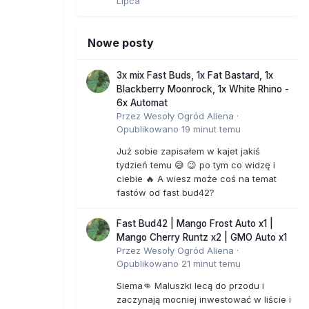
Lipca
Nowe posty
3x mix Fast Buds, 1x Fat Bastard, 1x
Blackberry Moonrock, 1x White Rhino -
6x Automat
Przez
Wesoły Ogród Aliena
·
Opublikowano
19 minut temu
Już sobie zapisałem w kajet jakiś
tydzień temu 😅 😉 po tym co widzę i
ciebie 🔥 A wiesz może coś na temat
fastów od fast bud42?
Fast Bud42 | Mango Frost Auto x1 |
Mango Cherry Runtz x2 | GMO Auto x1
Przez
Wesoły Ogród Aliena
·
Opublikowano
21 minut temu
Siema👊 Maluszki lecą do przodu i
zaczynają mocniej inwestować w liście i