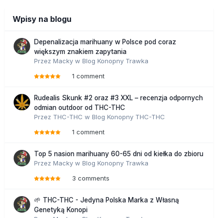
Wpisy na blogu
Depenalizacja marihuany w Polsce pod coraz
większym znakiem zapytania
Przez
Macky
w
Blog Konopny Trawka
1 comment
Rudealis Skunk #2 oraz #3 XXL – recenzja odpornych
odmian outdoor od THC-THC
Przez
THC-THC
w
Blog Konopny THC-THC
1 comment
Top 5 nasion marihuany 60-65 dni od kiełka do zbioru
Przez
Macky
w
Blog Konopny Trawka
3 comments
🌱 THC-THC - Jedyna Polska Marka z Własną
Genetyką Konopi