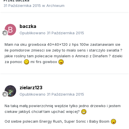
Przez
baczka
31 Października 2015
w
Archiwum
baczka
Opublikowano
31 Października 2015
Mam na oku growboxa 40x40x120 z hps 100w zastanawiam sie
ile pomidorow zmiesci sie zeby to mialo sens i starczylo swiatla ?
jakie rosliny tam polecacie myslalem o Amnezi z Dinafem ? dzieki
za pomoc
mi firs gowbox
zielarz123
Opublikowano
31 Października 2015
Na taką małą powierzchnię wejdzie tylko jedno drzewko i jestem
ciekaw jakbyś chciał tam upchać więcej?
Od siebie polecam Energy Rush, Super Sonic i Baby Boom