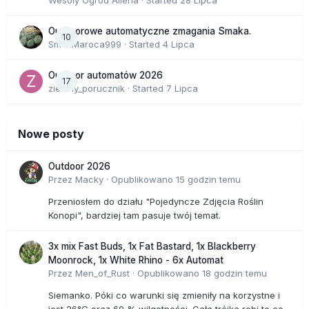
Outdoorowe automatyczne zmagania Smaka.
10
SmakMaroca999
· Started
4 Lipca
Outdoor automatów 2026
17
zielony_porucznik
· Started
7 Lipca
Nowe posty
Outdoor 2026
Przez
Macky
·
Opublikowano
15 godzin temu
Przeniosłem do działu "Pojedyncze Zdjęcia Roślin
Konopi", bardziej tam pasuje twój temat.
3x mix Fast Buds, 1x Fat Bastard, 1x Blackberry
Moonrock, 1x White Rhino - 6x Automat
Przez
Men_of_Rust
·
Opublikowano
18 godzin temu
Siemanko. Póki co warunki się zmieniły na korzystne i
jest 26°C oraz 60 % wilgotności. Cała trójka robi to co