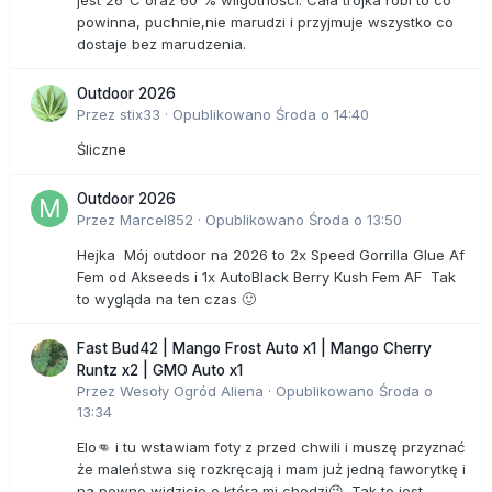
powinna, puchnie,nie marudzi i przyjmuje wszystko co
dostaje bez marudzenia.
Outdoor 2026
Przez
stix33
·
Opublikowano
Środa o 14:40
Śliczne
Outdoor 2026
Przez
Marcel852
·
Opublikowano
Środa o 13:50
Hejka Mój outdoor na 2026 to 2x Speed Gorrilla Glue Af
Fem od Akseeds i 1x AutoBlack Berry Kush Fem AF Tak
to wygląda na ten czas 🙂
Fast Bud42 | Mango Frost Auto x1 | Mango Cherry
Runtz x2 | GMO Auto x1
Przez
Wesoły Ogród Aliena
·
Opublikowano
Środa o
13:34
Elo👊 i tu wstawiam foty z przed chwili i muszę przyznać
że maleństwa się rozkręcają i mam już jedną faworytkę i
na pewno widzicie o którą mi chodzi😉. Tak to jest