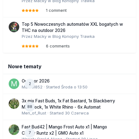
Przez
Macky
w
Blog Konopny Trawka
1 comment
Top 5 Nowoczesnych automatów XXL bogatych w
THC na outdoor 2026
Przez
Macky
w
Blog Konopny Trawka
6 comments
Nowe tematy
Outdoor 2026
2
Marcel852
· Started
Środa o 13:50
3x mix Fast Buds, 1x Fat Bastard, 1x Blackberry
88
Moonrock, 1x White Rhino - 6x Automat
Men_of_Rust
· Started
30 Czerwca
Fast Bud42 | Mango Frost Auto x1 | Mango
7
Cherry Runtz x2 | GMO Auto x1
Wesoły Ogród Aliena
· Started
28 Lipca