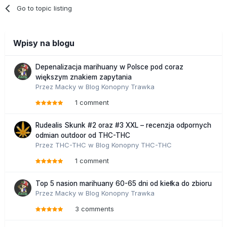
Go to topic listing
Wpisy na blogu
Depenalizacja marihuany w Polsce pod coraz
większym znakiem zapytania
Przez
Macky
w
Blog Konopny Trawka
1 comment
Rudealis Skunk #2 oraz #3 XXL – recenzja odpornych
odmian outdoor od THC-THC
Przez
THC-THC
w
Blog Konopny THC-THC
1 comment
Top 5 nasion marihuany 60-65 dni od kiełka do zbioru
Przez
Macky
w
Blog Konopny Trawka
3 comments