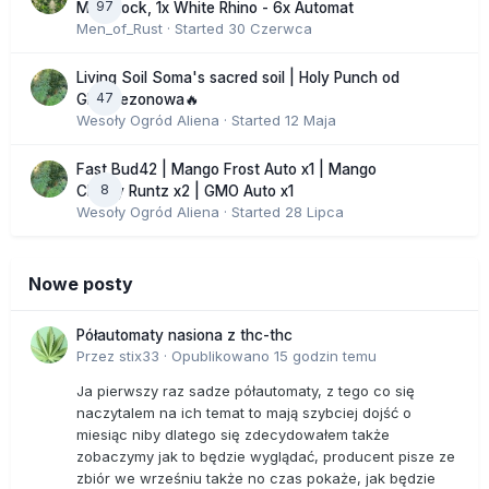
97
Moonrock, 1x White Rhino - 6x Automat
Men_of_Rust
· Started
30 Czerwca
Living Soil Soma's sacred soil | Holy Punch od
47
GHS sezonowa🔥
Wesoły Ogród Aliena
· Started
12 Maja
Fast Bud42 | Mango Frost Auto x1 | Mango
8
Cherry Runtz x2 | GMO Auto x1
Wesoły Ogród Aliena
· Started
28 Lipca
Nowe posty
Półautomaty nasiona z thc-thc
Przez
stix33
·
Opublikowano
15 godzin temu
Ja pierwszy raz sadze półautomaty, z tego co się
naczytalem na ich temat to mają szybciej dojść o
miesiąc niby dlatego się zdecydowałem także
zobaczymy jak to będzie wyglądać, producent pisze ze
zbiór we wrześniu także no czas pokaże, jak będzie