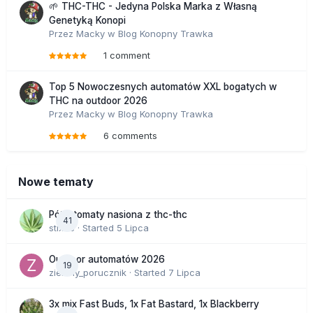
🌱 THC-THC - Jedyna Polska Marka z Własną
Genetyką Konopi
Przez
Macky
w
Blog Konopny Trawka
1 comment
Top 5 Nowoczesnych automatów XXL bogatych w
THC na outdoor 2026
Przez
Macky
w
Blog Konopny Trawka
6 comments
Nowe tematy
Półautomaty nasiona z thc-thc
41
stix33
· Started
5 Lipca
Outdoor automatów 2026
19
zielony_porucznik
· Started
7 Lipca
3x mix Fast Buds, 1x Fat Bastard, 1x Blackberry