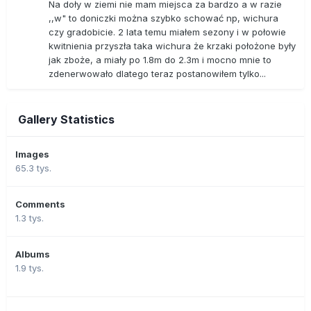
Na doły w ziemi nie mam miejsca za bardzo a w razie
,,w" to doniczki można szybko schować np, wichura
czy gradobicie. 2 lata temu miałem sezony i w połowie
kwitnienia przyszła taka wichura że krzaki położone były
jak zboże, a miały po 1.8m do 2.3m i mocno mnie to
zdenerwowało dlatego teraz postanowiłem tylko...
Gallery Statistics
Images
65.3 tys.
Comments
1.3 tys.
Albums
1.9 tys.