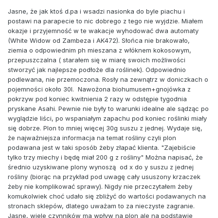
Jasne, że jak ktoś d.pa i wsadzi nasionka do byle piachu i
postawi na parapecie to nic dobrego z tego nie wyjdzie. Miałem
okazje i przyjemność w te wakacje wyhodować dwa automaty
(White Widow od Zambeza i AK472). Słońca nie brakowało,
ziemia o odpowiednim ph mieszana z włóknem kokosowym,
przepuszczalna ( starałem się w miarę swoich możliwości
stworzyć jak najlepsze podłoże dla roślinek). Odpowiednio
podlewana, nie przemoczona. Rosły na zewnątrz w doniczkach o
pojemności około 30l. Nawożona biohumusem+gnojówka z
pokrzyw pod koniec kwitnienia 2 razy w odstępie tygodnia
pryskane Asahi. Pewnie nie były to warunki idealne ale sądząc po
wyglądzie liści, po wspaniałym zapachu pod koniec roślinki miały
się dobrze. Plon to mniej więcej 30g suszu z jednej. Wydaje się,
że najważniejsza informacja na temat rośliny czyli plon
podawana jest w taki sposób żeby złapać klienta. "Zajebiście
tylko trzy miechy i będę miał 200 g z rośliny" Można napisać, że
średnio uzyskiwane plony wynoszą od x do y suszu z jednej
rośliny (biorąc na przykład pod uwagę cały ususzony krzaczek
żeby nie komplikować sprawy). Nigdy nie przeczytałem żeby
komukolwiek choć udało się zbliżyć do wartości podawanych na
stronach sklepów, dlatego uważam to za nieczyste zagranie.
Jasne, wiele czynników ma wpływ na plon ale na podstawie