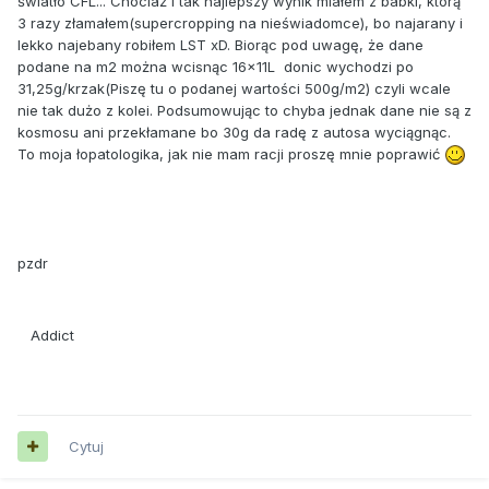
światło CFL... Chociaż i tak najlepszy wynik miałem z babki, którą
3 razy złamałem(supercropping na nieświadomce), bo najarany i
lekko najebany robiłem LST xD. Biorąc pod uwagę, że dane
podane na m2 można wcisnąc 16x11L donic wychodzi po
31,25g/krzak(Piszę tu o podanej wartości 500g/m2) czyli wcale
nie tak dużo z kolei. Podsumowując to chyba jednak dane nie są z
kosmosu ani przekłamane bo 30g da radę z autosa wyciągnąc.
To moja łopatologika, jak nie mam racji proszę mnie poprawić
pzdr
Addict
Cytuj