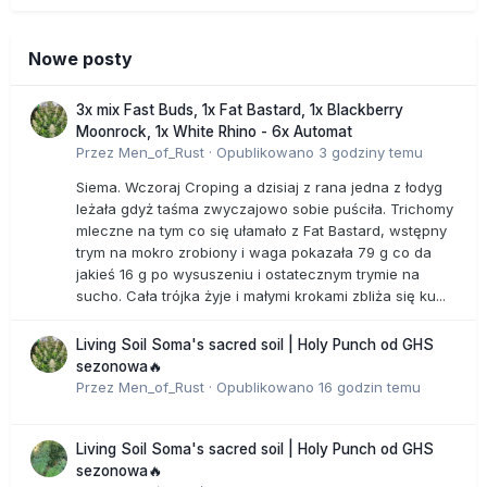
Nowe posty
3x mix Fast Buds, 1x Fat Bastard, 1x Blackberry
Moonrock, 1x White Rhino - 6x Automat
Przez
Men_of_Rust
·
Opublikowano
3 godziny temu
Siema. Wczoraj Croping a dzisiaj z rana jedna z łodyg
leżała gdyż taśma zwyczajowo sobie puściła. Trichomy
mleczne na tym co się ułamało z Fat Bastard, wstępny
trym na mokro zrobiony i waga pokazała 79 g co da
jakieś 16 g po wysuszeniu i ostatecznym trymie na
sucho. Cała trójka żyje i małymi krokami zbliża się ku...
Living Soil Soma's sacred soil | Holy Punch od GHS
sezonowa🔥
Przez
Men_of_Rust
·
Opublikowano
16 godzin temu
Living Soil Soma's sacred soil | Holy Punch od GHS
sezonowa🔥