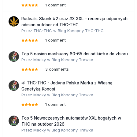
1 comment
Rudealis Skunk #2 oraz #3 XXL – recenzja odpornych
odmian outdoor od THC-THC
Przez
THC-THC
w
Blog Konopny THC-THC
1 comment
Top 5 nasion marihuany 60-65 dni od kiełka do zbioru
Przez
Macky
w
Blog Konopny Trawka
3 comments
🌱 THC-THC - Jedyna Polska Marka z Własną
Genetyką Konopi
Przez
Macky
w
Blog Konopny Trawka
1 comment
Top 5 Nowoczesnych automatów XXL bogatych w
THC na outdoor 2026
Przez
Macky
w
Blog Konopny Trawka