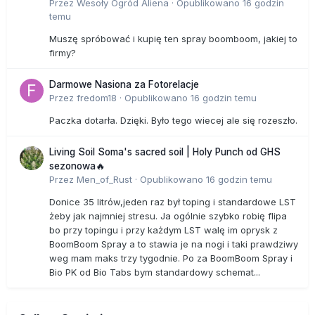
Przez
Wesoły Ogród Aliena
·
Opublikowano
16 godzin
temu
Muszę spróbować i kupię ten spray boomboom, jakiej to
firmy?
Darmowe Nasiona za Fotorelacje
Przez
fredom18
·
Opublikowano
16 godzin temu
Paczka dotarła. Dzięki. Było tego wiecej ale się rozeszło.
Living Soil Soma's sacred soil | Holy Punch od GHS
sezonowa🔥
Przez
Men_of_Rust
·
Opublikowano
16 godzin temu
Donice 35 litrów,jeden raz był toping i standardowe LST
żeby jak najmniej stresu. Ja ogólnie szybko robię flipa
bo przy topingu i przy każdym LST walę im oprysk z
BoomBoom Spray a to stawia je na nogi i taki prawdziwy
weg mam maks trzy tygodnie. Po za BoomBoom Spray i
Bio PK od Bio Tabs bym standardowy schemat...