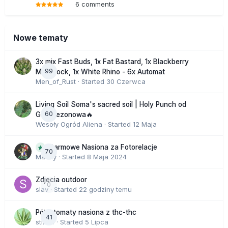
6 comments
Nowe tematy
3x mix Fast Buds, 1x Fat Bastard, 1x Blackberry
99
Moonrock, 1x White Rhino - 6x Automat
Men_of_Rust
· Started
30 Czerwca
Living Soil Soma's sacred soil | Holy Punch od
60
GHS sezonowa🔥
Wesoły Ogród Aliena
· Started
12 Maja
Darmowe Nasiona za Fotorelacje
70
Macky
· Started
8 Maja 2024
Zdjecia outdoor
0
slav
· Started
22 godziny temu
Półautomaty nasiona z thc-thc
41
stix33
· Started
5 Lipca