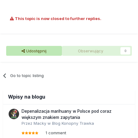
This topic is now closed to further replies.
Udostępnij
Obserwujący
0
Go to topic listing
Wpisy na blogu
Depenalizacja marihuany w Polsce pod coraz
większym znakiem zapytania
Przez
Macky
w
Blog Konopny Trawka
1 comment