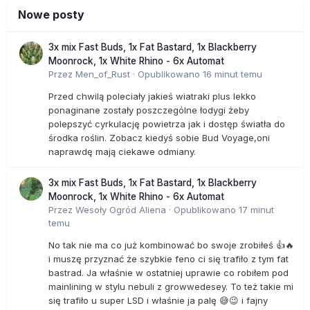
Nowe posty
3x mix Fast Buds, 1x Fat Bastard, 1x Blackberry
Moonrock, 1x White Rhino - 6x Automat
Przez
Men_of_Rust
·
Opublikowano
16 minut temu
Przed chwilą poleciały jakieś wiatraki plus lekko
ponaginane zostały poszczególne łodygi żeby
polepszyć cyrkulację powietrza jak i dostęp światła do
środka roślin. Zobacz kiedyś sobie Bud Voyage,oni
naprawdę mają ciekawe odmiany.
3x mix Fast Buds, 1x Fat Bastard, 1x Blackberry
Moonrock, 1x White Rhino - 6x Automat
Przez
Wesoły Ogród Aliena
·
Opublikowano
17 minut
temu
No tak nie ma co już kombinować bo swoje zrobiłeś 👍🔥
i muszę przyznać że szybkie feno ci się trafiło z tym fat
bastrad. Ja właśnie w ostatniej uprawie co robiłem pod
mainlining w stylu nebuli z growwedesey. To też takie mi
się trafiło u super LSD i właśnie ja palę 😅😉 i fajny