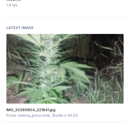
1.9 tys.
LATEST IMAGE
IMG_20260804_221841.jpg
Przez
zielony_porucznik
,
Środa o 00:23