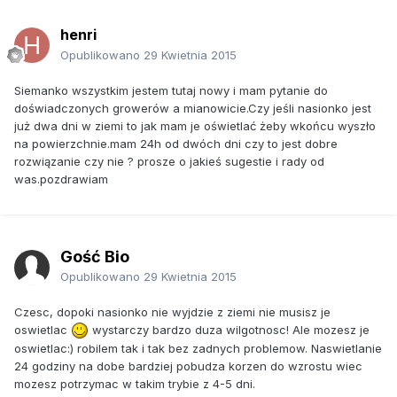
henri
Opublikowano
29 Kwietnia 2015
Siemanko wszystkim jestem tutaj nowy i mam pytanie do
doświadczonych growerów a mianowicie.Czy jeśli nasionko jest
już dwa dni w ziemi to jak mam je oświetlać żeby wkońcu wyszło
na powierzchnie.mam 24h od dwóch dni czy to jest dobre
rozwiązanie czy nie ? prosze o jakieś sugestie i rady od
was.pozdrawiam
Gość Bio
Opublikowano
29 Kwietnia 2015
Czesc, dopoki nasionko nie wyjdzie z ziemi nie musisz je
oswietlac
wystarczy bardzo duza wilgotnosc! Ale mozesz je
oswietlac:) robilem tak i tak bez zadnych problemow. Naswietlanie
24 godziny na dobe bardziej pobudza korzen do wzrostu wiec
mozesz potrzymac w takim trybie z 4-5 dni.