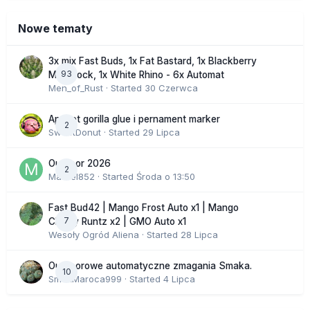
Nowe tematy
3x mix Fast Buds, 1x Fat Bastard, 1x Blackberry
93
Moonrock, 1x White Rhino - 6x Automat
Men_of_Rust
· Started
30 Czerwca
Apricot gorilla glue i pernament marker
2
SweetDonut
· Started
29 Lipca
Outdoor 2026
2
Marcel852
· Started
Środa o 13:50
Fast Bud42 | Mango Frost Auto x1 | Mango
7
Cherry Runtz x2 | GMO Auto x1
Wesoły Ogród Aliena
· Started
28 Lipca
Outdoorowe automatyczne zmagania Smaka.
10
SmakMaroca999
· Started
4 Lipca