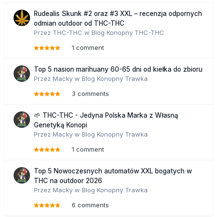
Rudealis Skunk #2 oraz #3 XXL – recenzja odpornych
odmian outdoor od THC-THC
Przez
THC-THC
w
Blog Konopny THC-THC
1 comment
Top 5 nasion marihuany 60-65 dni od kiełka do zbioru
Przez
Macky
w
Blog Konopny Trawka
3 comments
🌱 THC-THC - Jedyna Polska Marka z Własną
Genetyką Konopi
Przez
Macky
w
Blog Konopny Trawka
1 comment
Top 5 Nowoczesnych automatów XXL bogatych w
THC na outdoor 2026
Przez
Macky
w
Blog Konopny Trawka
6 comments