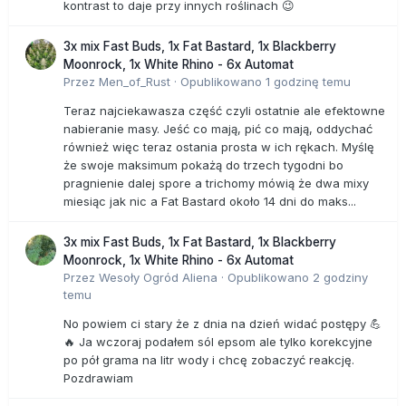
kontrast to daje przy innych roślinach 😉
3x mix Fast Buds, 1x Fat Bastard, 1x Blackberry
Moonrock, 1x White Rhino - 6x Automat
Przez
Men_of_Rust
·
Opublikowano
1 godzinę temu
Teraz najciekawasza część czyli ostatnie ale efektowne
nabieranie masy. Jeść co mają, pić co mają, oddychać
również więc teraz ostania prosta w ich rękach. Myślę
że swoje maksimum pokażą do trzech tygodni bo
pragnienie dalej spore a trichomy mówią że dwa mixy
miesiąc jak nic a Fat Bastard około 14 dni do maks...
3x mix Fast Buds, 1x Fat Bastard, 1x Blackberry
Moonrock, 1x White Rhino - 6x Automat
Przez
Wesoły Ogród Aliena
·
Opublikowano
2 godziny
temu
No powiem ci stary że z dnia na dzień widać postępy 💪
🔥 Ja wczoraj podałem sól epsom ale tylko korekcyjne
po pół grama na litr wody i chcę zobaczyć reakcję.
Pozdrawiam