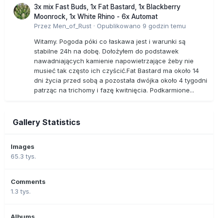
3x mix Fast Buds, 1x Fat Bastard, 1x Blackberry
Moonrock, 1x White Rhino - 6x Automat
Przez
Men_of_Rust
·
Opublikowano
9 godzin temu
Witamy. Pogoda póki co łaskawa jest i warunki są
stabilne 24h na dobę. Dołożyłem do podstawek
nawadniających kamienie napowietrzające żeby nie
musieć tak często ich czyścić.Fat Bastard ma około 14
dni życia przed sobą a pozostała dwójka około 4 tygodni
patrząc na trichomy i fazę kwitnięcia. Podkarmione...
Gallery Statistics
Images
65.3 tys.
Comments
1.3 tys.
Albums