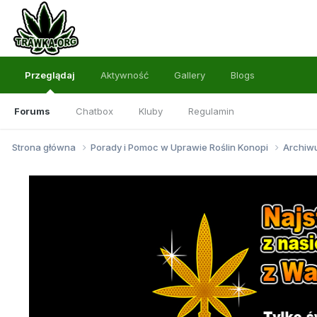
Przeglądaj
Aktywność
Gallery
Blogs
Forums
Chatbox
Kluby
Regulamin
Strona główna
Porady i Pomoc w Uprawie Roślin Konopi
Archi