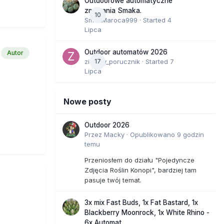
Outdoorowe automatyczne
zmagania Smaka.
10
SmakMaroca999
· Started
4
Lipca
Outdoor automatów 2026
Autor
zielony_porucznik
17
· Started
7
Lipca
Nowe posty
Outdoor 2026
Przez
Macky
·
Opublikowano
9 godzin
temu
Przeniosłem do działu "Pojedyncze
Zdjęcia Roślin Konopi", bardziej tam
pasuje twój temat.
3x mix Fast Buds, 1x Fat Bastard, 1x
Blackberry Moonrock, 1x White Rhino -
6x Automat