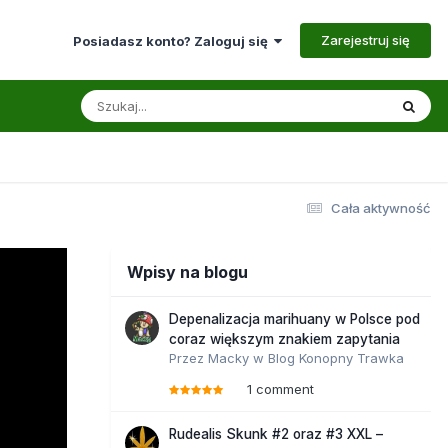
Zarejestruj się
Posiadasz konto? Zaloguj się
Cała aktywność
Wpisy na blogu
Depenalizacja marihuany w Polsce pod
coraz większym znakiem zapytania
Przez
Macky
w
Blog Konopny Trawka
1 comment
Rudealis Skunk #2 oraz #3 XXL –