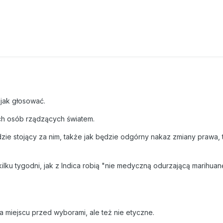
 jak głosować.
ach osób rządzących światem.
udzie stojący za nim, także jak będzie odgórny nakaz zmiany prawa, t
lku tygodni, jak z Indica robią "nie medyczną odurzającą marihuanę
na miejscu przed wyborami, ale też nie etyczne.