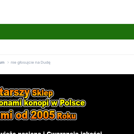
wum
nie głosujcie na Dudę