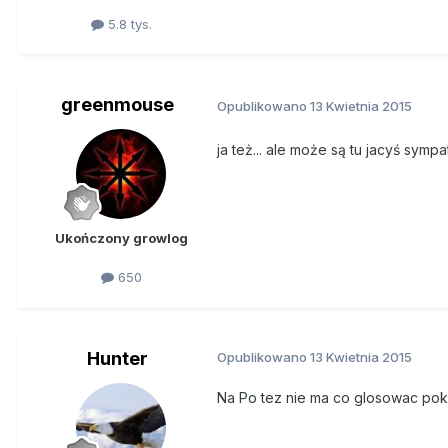
5.8 tys.
greenmouse
Opublikowano
13 Kwietnia 2015
ja też... ale może są tu jacyś sym
Ukończony growlog
650
Hunter
Opublikowano
13 Kwietnia 2015
Na Po tez nie ma co glosowac pokaz