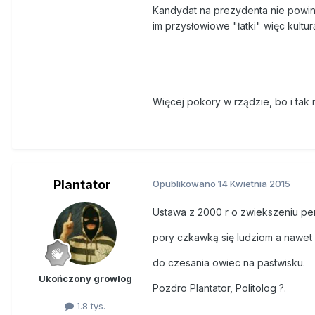
Kandydat na prezydenta nie powin
im przysłowiowe "łatki" więc kultur
Więcej pokory w rządzie, bo i tak
Plantator
Opublikowano
14 Kwietnia 2015
Ustawa z 2000 r o zwiekszeniu pen
pory czkawką się ludziom a nawet 
do czesania owiec na pastwisku.
Ukończony growlog
Pozdro Plantator, Politolog ?.
1.8 tys.