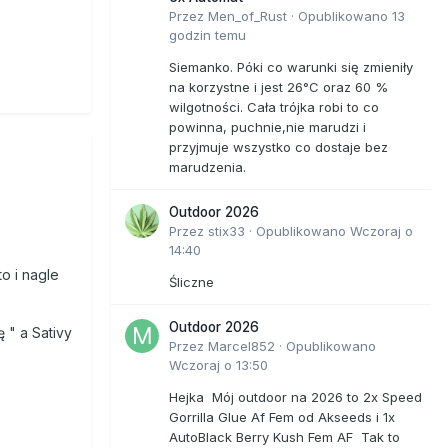
Przez
Men_of_Rust
·
Opublikowano
13
godzin temu
Siemanko. Póki co warunki się zmieniły
na korzystne i jest 26°C oraz 60 %
wilgotności. Cała trójka robi to co
powinna, puchnie,nie marudzi i
przyjmuje wszystko co dostaje bez
marudzenia.
Outdoor 2026
Przez
stix33
·
Opublikowano
Wczoraj o
14:40
o i nagle
Śliczne
Outdoor 2026
 " a Sativy
Przez
Marcel852
·
Opublikowano
Wczoraj o 13:50
Hejka Mój outdoor na 2026 to 2x Speed
Gorrilla Glue Af Fem od Akseeds i 1x
AutoBlack Berry Kush Fem AF Tak to