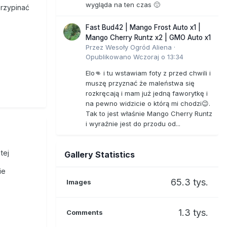
wygląda na ten czas 🙂
przypinać
Fast Bud42 | Mango Frost Auto x1 |
Mango Cherry Runtz x2 | GMO Auto x1
Przez
Wesoły Ogród Aliena
·
Opublikowano
Wczoraj o 13:34
Elo👊 i tu wstawiam foty z przed chwili i
muszę przyznać że maleństwa się
rozkręcają i mam już jedną faworytkę i
na pewno widzicie o którą mi chodzi😉.
Tak to jest właśnie Mango Cherry Runtz
i wyraźnie jest do przodu od...
tej
Gallery Statistics
ie
65.3 tys.
Images
1.3 tys.
Comments