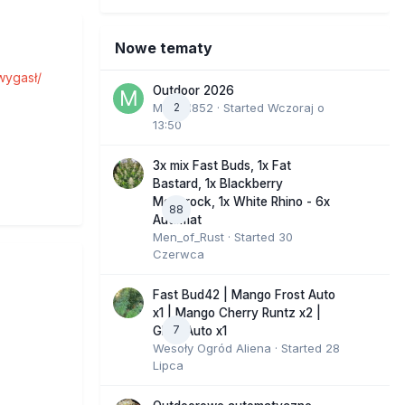
Nowe tematy
 wygasł/
Outdoor 2026
Marcel852
2
· Started
Wczoraj o
13:50
3x mix Fast Buds, 1x Fat
Bastard, 1x Blackberry
Moonrock, 1x White Rhino - 6x
88
Automat
Men_of_Rust
· Started
30
Czerwca
Fast Bud42 | Mango Frost Auto
x1 | Mango Cherry Runtz x2 |
7
GMO Auto x1
Wesoły Ogród Aliena
· Started
28
Lipca