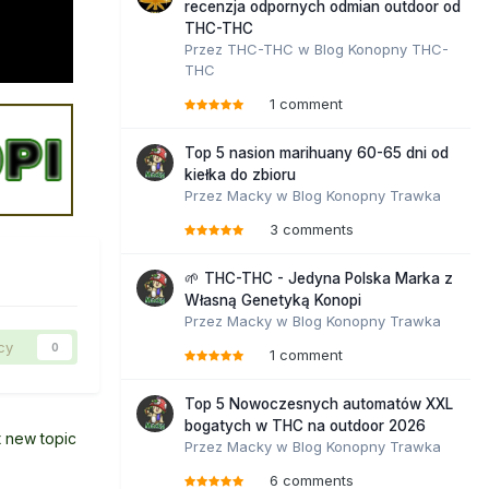
recenzja odpornych odmian outdoor od
THC-THC
Przez
THC-THC
w
Blog Konopny THC-
THC
1 comment
Top 5 nasion marihuany 60-65 dni od
kiełka do zbioru
Przez
Macky
w
Blog Konopny Trawka
3 comments
🌱 THC-THC - Jedyna Polska Marka z
Własną Genetyką Konopi
Przez
Macky
w
Blog Konopny Trawka
cy
0
1 comment
Top 5 Nowoczesnych automatów XXL
bogatych w THC na outdoor 2026
t new topic
Przez
Macky
w
Blog Konopny Trawka
6 comments