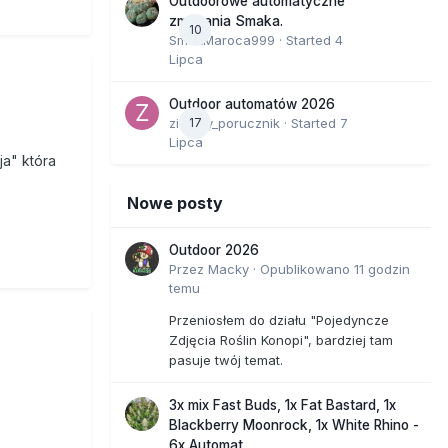
Outdoorowe automatyczne
zmagania Smaka.
 prawo do
10
SmakMaroca999
· Started
4
Lipca
Outdoor automatów 2026
jść do
zielony_porucznik
17
· Started
7
Lipca
nia ulg
ja" która
Nowe posty
ypadku
zych
Outdoor 2026
Przez
Macky
·
Opublikowano
11 godzin
temu
Przeniosłem do działu "Pojedyncze
Zdjęcia Roślin Konopi", bardziej tam
pasuje twój temat.
3x mix Fast Buds, 1x Fat Bastard, 1x
Blackberry Moonrock, 1x White Rhino -
6x Automat