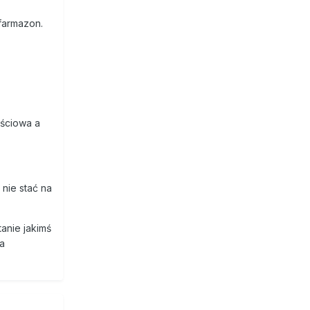
 farmazon.
jściowa a
nie stać na
tanie jakimś
ja