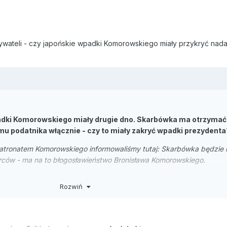
ateli - czy japońskie wpadki Komorowskiego miały przykryć nada
padki Komorowskiego miały drugie dno. Skarbówka ma otrzyma
u podatnika włącznie - czy to miały zakryć wpadki prezydenta
atronatem Komorowskiego informowaliśmy tutaj: Skarbówka będzie
rców - ma na to błogosławieństwo Bronisława Komorowskiego.
uje coraz większe uprawnienia - niedługo ma mieć możliwość lustrac
Rozwiń
zaś informowaliśmy o tym, iż udowodnienie nawet oczywistego błę
e praktycznie niemożliwe. Teraz skarbówka otrzymała kolejne praw
a. Ten kto kontroli nie wpuści - otrzyma karę.