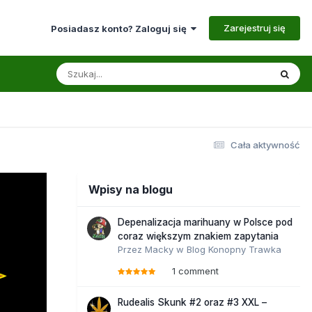
Zarejestruj się
Posiadasz konto? Zaloguj się
Cała aktywność
Wpisy na blogu
Depenalizacja marihuany w Polsce pod
coraz większym znakiem zapytania
Przez
Macky
w
Blog Konopny Trawka
1 comment
Rudealis Skunk #2 oraz #3 XXL –