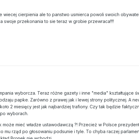
 wiecej cierpienia ale to panstwo usmierca powoli swoich obywatel
za swoje przekonania to sie teraz w grobie przewraca!!!!
ampania wyborcza. Teraz różne gazety i inne "media" kształtujące 
odzaju papke. Zarówno z prawej jak i lewej strony politycznej. A n
ło 2 miesięcy jest jak najbardziej trafiony. Czy tak będzie faktycz
 po wyborach.
k może mieć władze ustawodawczą ?! Przecież w Polsce prezyden
co mu rząd po głosowaniu podsunie i tyle. To chyba raczej parlame
kład Bronek nie wchodzi.