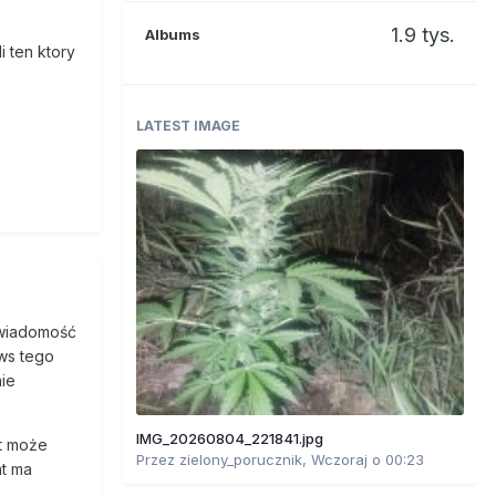
1.9 tys.
Albums
i ten ktory
LATEST IMAGE
świadomość
ews tego
nie
IMG_20260804_221841.jpg
t może
Przez
zielony_porucznik
,
Wczoraj o 00:23
nt ma