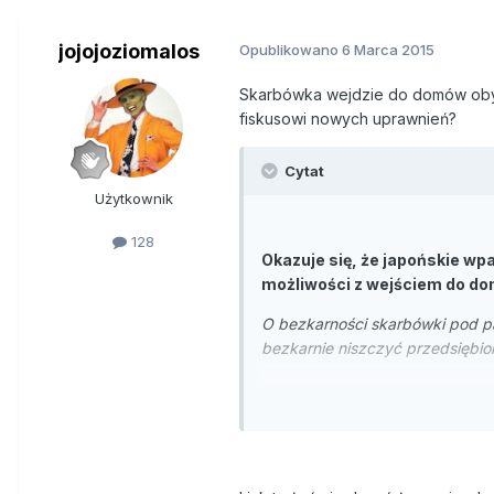
jojojoziomalos
Opublikowano
6 Marca 2015
Skarbówka wejdzie do domów obyw
fiskusowi nowych uprawnień?
Cytat
Użytkownik
128
Okazuje się, że japońskie w
możliwości z wejściem do dom
O bezkarności skarbówki pod p
bezkarnie niszczyć przedsiębio
Od początku roku fiskus otrzym
bankowych obywateli, wczoraj 
fiskusa przez obywatela będzi
do wkroczenia do domu obywatel