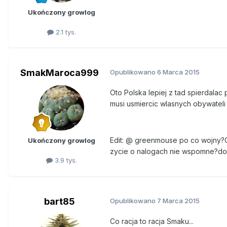
Ukończony growlog
2.1 tys.
SmakMaroca999
Opublikowano
6 Marca 2015
Oto Polska lepiej z tad spierdalac
musi usmiercic wlasnych obywateli
Edit: @ greenmouse po co wojny?Co
Ukończony growlog
zycie o nalogach nie wspomne?dost
3.9 tys.
bart85
Opublikowano
7 Marca 2015
Co racja to racja Smaku...