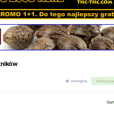
tników
Udostępnij
Obserwują
Star