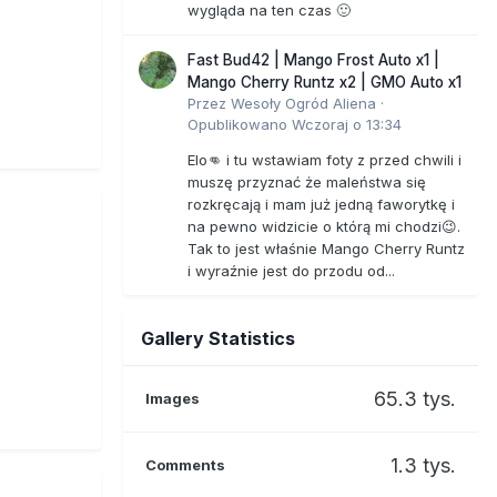
wygląda na ten czas 🙂
Fast Bud42 | Mango Frost Auto x1 |
Mango Cherry Runtz x2 | GMO Auto x1
Przez
Wesoły Ogród Aliena
·
Opublikowano
Wczoraj o 13:34
Elo👊 i tu wstawiam foty z przed chwili i
muszę przyznać że maleństwa się
rozkręcają i mam już jedną faworytkę i
na pewno widzicie o którą mi chodzi😉.
Tak to jest właśnie Mango Cherry Runtz
i wyraźnie jest do przodu od...
Gallery Statistics
65.3 tys.
Images
1.3 tys.
Comments