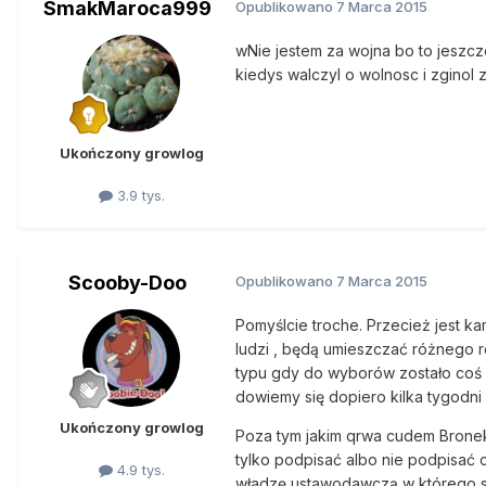
SmakMaroca999
Opublikowano
7 Marca 2015
wNie jestem za wojna bo to jeszcze
kiedys walczyl o wolnosc i zginol 
Ukończony growlog
3.9 tys.
Scooby-Doo
Opublikowano
7 Marca 2015
Pomyślcie troche. Przecież jest k
ludzi , będą umieszczać różnego r
typu gdy do wyborów zostało coś ko
dowiemy się dopiero kilka tygodni
Ukończony growlog
Poza tym jakim qrwa cudem Brone
tylko podpisać albo nie podpisać 
4.9 tys.
władzę ustawodawczą w którego s