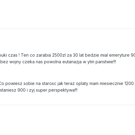
 puki czas ! Ten co zarabia 2500zl za 30 lat bedzie mial emeryture 
 bez wojny czeka nas powolna eutanazja w ytm panstwie!!!
 powiesz sobie na starosc jak teraz oplaty mam miesiecznie 1200 
aniesz 900 i zyj super perspektywa!!!