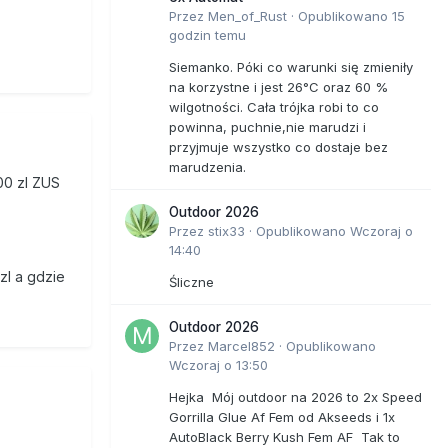
Przez
Men_of_Rust
·
Opublikowano
15
godzin temu
Siemanko. Póki co warunki się zmieniły
na korzystne i jest 26°C oraz 60 %
wilgotności. Cała trójka robi to co
powinna, puchnie,nie marudzi i
przyjmuje wszystko co dostaje bez
marudzenia.
900 zl ZUS
Outdoor 2026
Przez
stix33
·
Opublikowano
Wczoraj o
14:40
zl a gdzie
Śliczne
Outdoor 2026
Przez
Marcel852
·
Opublikowano
Wczoraj o 13:50
Hejka Mój outdoor na 2026 to 2x Speed
Gorrilla Glue Af Fem od Akseeds i 1x
AutoBlack Berry Kush Fem AF Tak to