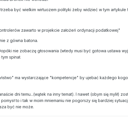
 trzeba być wielkim wirtuozem polityki żeby widzieć w tym artykule
 kontrolerów zawarto w projekcie założeń ordynacji podatkowej"
enie z gówna batona.
. Dopóki nie zobaczę głosowania (wtedy musi być gotowa ustawa wy
 tym spinał.
 państwo" ma wystarczające "kompetencje" by ujebać każdego kogo 
ście dni temu...(wątek na inny temat). I nawet (obym się mylił) zos
 pomysł to i tak w moim mniemaniu nie pogorszy się bardziej sytuac
sza być nie może.