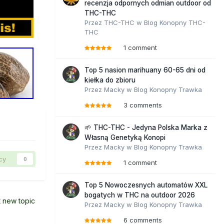
recenzja odpornych odmian outdoor od
THC-THC
Przez
THC-THC
w
Blog Konopny THC-
THC
1 comment
Top 5 nasion marihuany 60-65 dni od
kiełka do zbioru
Przez
Macky
w
Blog Konopny Trawka
3 comments
🌱 THC-THC - Jedyna Polska Marka z
Własną Genetyką Konopi
Przez
Macky
w
Blog Konopny Trawka
cy
0
1 comment
Top 5 Nowoczesnych automatów XXL
bogatych w THC na outdoor 2026
t new topic
Przez
Macky
w
Blog Konopny Trawka
6 comments