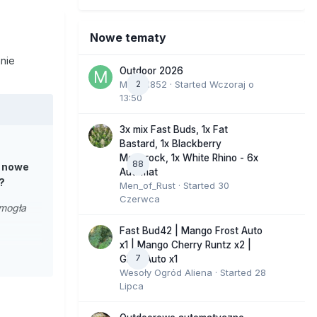
Nowe tematy
nie
Outdoor 2026
Marcel852
2
· Started
Wczoraj o
13:50
3x mix Fast Buds, 1x Fat
Bastard, 1x Blackberry
Moonrock, 1x White Rhino - 6x
88
ć nowe
Automat
?
Men_of_Rust
· Started
30
Czerwca
 mogła
Fast Bud42 | Mango Frost Auto
x1 | Mango Cherry Runtz x2 |
ji kont
7
GMO Auto x1
du
Wesoły Ogród Aliena
· Started
28
o - prawo
Lipca