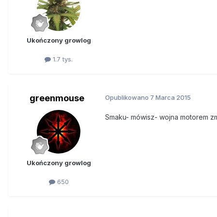
Ukończony growlog
1.7 tys.
greenmouse
Opublikowano
7 Marca 2015
Smaku- mówisz- wojna motorem z
Ukończony growlog
650