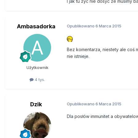
I jak tu żyć nie dosyć że musimy ba
Ministerstwo Finansów chce
skarbówki, może zapłacić k
sprawdzania posesji, domów
Ambasadorka
Opublikowano
6 Marca 2015
Nowe uprawnienia dla kontrole
Zapisano, że za odmowę og
mieszkania podatnika tylko
Bez komentarza, niestety ale coś mu
podatkowych związanych z 
nie istnieje.
Fiskus otrzyma na pewno błogos
Użytkownik
zwycięstwa PO w wyborach prez
kontroli i łupienia kieszeni po
4 tys.
Dzik
Opublikowano
6 Marca 2015
Dla posłów immunitet a obywatelo