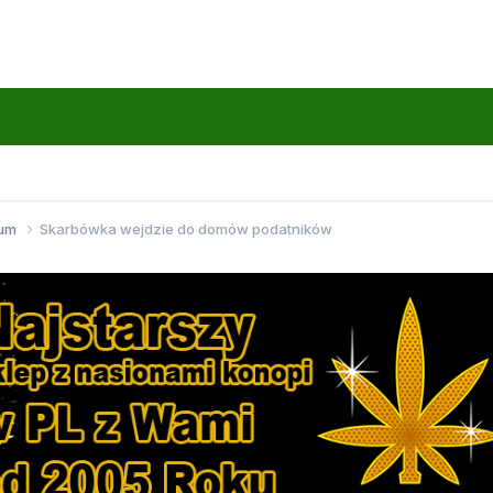
wum
Skarbówka wejdzie do domów podatników