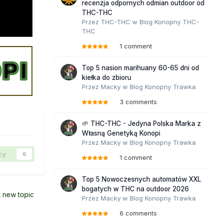
recenzja odpornych odmian outdoor od
THC-THC
Przez
THC-THC
w
Blog Konopny THC-
THC
1 comment
Top 5 nasion marihuany 60-65 dni od
kiełka do zbioru
Przez
Macky
w
Blog Konopny Trawka
3 comments
🌱 THC-THC - Jedyna Polska Marka z
Własną Genetyką Konopi
Przez
Macky
w
Blog Konopny Trawka
cy
0
1 comment
Top 5 Nowoczesnych automatów XXL
bogatych w THC na outdoor 2026
t new topic
Przez
Macky
w
Blog Konopny Trawka
6 comments