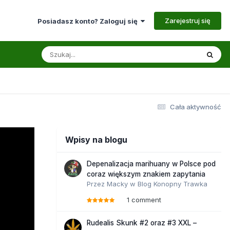
Zarejestruj się
Posiadasz konto? Zaloguj się
Cała aktywność
Wpisy na blogu
Depenalizacja marihuany w Polsce pod
coraz większym znakiem zapytania
Przez
Macky
w
Blog Konopny Trawka
1 comment
Rudealis Skunk #2 oraz #3 XXL –