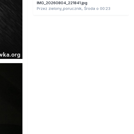
IMG_20260804_221841.jpg
Przez
zielony_porucznik
,
Środa o 00:23