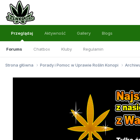
Przeglądaj
Aktywność
Gallery
Blogs
Forums
Chatbox
Kluby
Regulamin
Strona główna
Porady i Pomoc w Uprawie Roślin Konopi
Archi