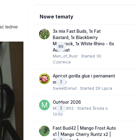
Nowe tematy
ać ładnie
3x mix Fast Buds, 1x Fat
Bastard, 1x Blackberry
Moonrock, 1x White Rhino - 6x
89
Automat
Men_of_Rust
· Started
30
Czerwca
Apricot gorilla glue i pernament
2
marker
SweetDonut
· Started
29 Lipca
Outdoor 2026
Marcel852
2
· Started
Środa o
13:50
Fast Bud42 | Mango Frost Auto
x1 | Mango Cherry Runtz x2 |