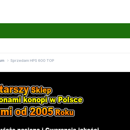
wum
Sprzedam HPS 600 TOP