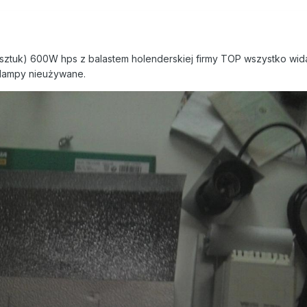
sztuk) 600W hps z balastem holenderskiej firmy TOP wszystko wid
, lampy nieużywane.