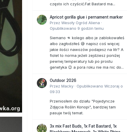
często ich czyścić.Fat Bastard ma...
Apricot gorilla glue i pernament marker
Przez
Wesoły Ogród Aliena
·
Opublikowano
9 godzin temu
Siemano 👊 kolego albo je zablokowałeś
albo zagłodziłeś 😅 napisz coś więcej
jakie ilości nawozów podajesz na litr? A
fiolet to norma jeżeli zejdziesz poniżej
pewnej temperatury lub po prostu
genetyka 😉 a pora roku nie ma nic do...
Outdoor 2026
Przez
Macky
·
Opublikowano
Wczoraj o
09:33
Przeniosłem do działu "Pojedyncze
Zdjęcia Roślin Konopi", bardziej tam
pasuje twój temat.
3x mix Fast Buds, 1x Fat Bastard, 1x
Blackberry Moonrock, 1x White Rhino -