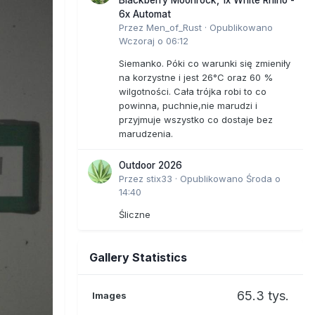
6x Automat
Przez
Men_of_Rust
·
Opublikowano
Wczoraj o 06:12
Siemanko. Póki co warunki się zmieniły
na korzystne i jest 26°C oraz 60 %
wilgotności. Cała trójka robi to co
powinna, puchnie,nie marudzi i
przyjmuje wszystko co dostaje bez
marudzenia.
Outdoor 2026
Przez
stix33
·
Opublikowano
Środa o
14:40
Śliczne
Gallery Statistics
65.3 tys.
Images