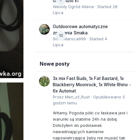
7
GMO Auto x1
Wesoły Ogród Aliena
· Started
28
Lipca
Outdoorowe automatyczne
zmagania Smaka.
10
SmakMaroca999
· Started
4
Lipca
Nowe posty
3x mix Fast Buds, 1x Fat Bastard, 1x
Blackberry Moonrock, 1x White Rhino -
6x Automat
Przez
Men_of_Rust
·
Opublikowano
5
godzin temu
Witamy. Pogoda póki co łaskawa jest i
warunki są stabilne 24h na dobę.
Dołożyłem do podstawek
nawadniających kamienie
napowietrzające żeby nie musieć tak