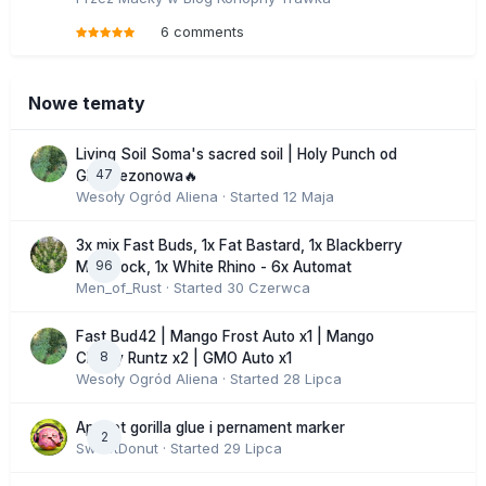
6 comments
Nowe tematy
Living Soil Soma's sacred soil | Holy Punch od
47
GHS sezonowa🔥
Wesoły Ogród Aliena
· Started
12 Maja
3x mix Fast Buds, 1x Fat Bastard, 1x Blackberry
96
Moonrock, 1x White Rhino - 6x Automat
Men_of_Rust
· Started
30 Czerwca
Fast Bud42 | Mango Frost Auto x1 | Mango
8
Cherry Runtz x2 | GMO Auto x1
Wesoły Ogród Aliena
· Started
28 Lipca
Apricot gorilla glue i pernament marker
2
SweetDonut
· Started
29 Lipca