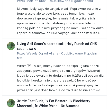
Przez
Men_of_Rust
·
Opublikowano
8 godzin temu
Miałem i były szybkie tak jak pisali. Poprawne palenie z
tego wyszło ale to było jakiś czas temu i być może
dopracowali genetykę, bynajmniej tak wynika z ich
opisów na stronie. Ja ostatniego mixa wysadzilem i
kończę póki co z nimi przygodę bo mam i sezonów dużo
i sporo automatów od Bud Voyage. Jak chcesz dużo i...
Living Soil Soma's sacred soil | Holy Punch od GHS
sezonowa🔥
Przez
Wesoły Ogród Aliena
·
Opublikowano
8 godzin
temu
Witam 👋 Dzisiaj mamy 23dzien od flipa i gwiazdeczki
zaczynają powiększać swoje rozmiary topów. Wczoraj
kiedy je podlewałem to dodałem po 0,25g soli epsom dla
leciutkiej korekty i nie chce przesadzić bo widać po
roślinach że nie brakuję im niczego. A pamiętajmy że
przesadzić jest dość łatwo a co za dużo to nie zdrowo...
3x mix Fast Buds, 1x Fat Bastard, 1x Blackberry
Moonrock, 1x White Rhino - 6x Automat