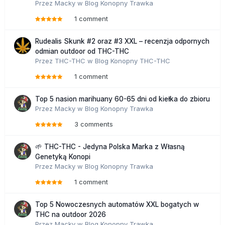
Przez
Macky
w
Blog Konopny Trawka
1 comment
Rudealis Skunk #2 oraz #3 XXL – recenzja odpornych
odmian outdoor od THC-THC
Przez
THC-THC
w
Blog Konopny THC-THC
1 comment
Top 5 nasion marihuany 60-65 dni od kiełka do zbioru
Przez
Macky
w
Blog Konopny Trawka
3 comments
🌱 THC-THC - Jedyna Polska Marka z Własną
Genetyką Konopi
Przez
Macky
w
Blog Konopny Trawka
1 comment
Top 5 Nowoczesnych automatów XXL bogatych w
THC na outdoor 2026
Przez
Macky
w
Blog Konopny Trawka