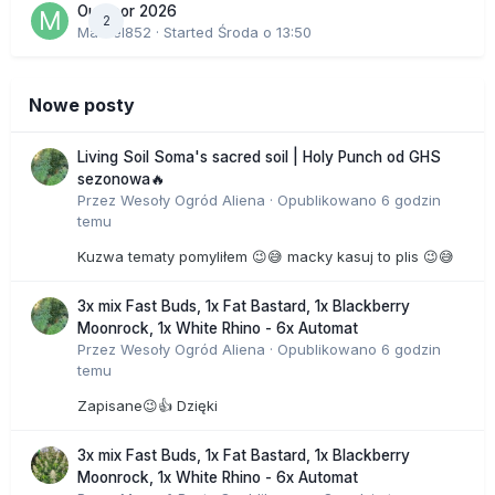
Outdoor 2026
2
Marcel852
· Started
Środa o 13:50
Nowe posty
Living Soil Soma's sacred soil | Holy Punch od GHS
sezonowa🔥
Przez
Wesoły Ogród Aliena
·
Opublikowano
6 godzin
temu
Kuzwa tematy pomyliłem 😉😅 macky kasuj to plis 😉😅
3x mix Fast Buds, 1x Fat Bastard, 1x Blackberry
Moonrock, 1x White Rhino - 6x Automat
Przez
Wesoły Ogród Aliena
·
Opublikowano
6 godzin
temu
Zapisane😉👍 Dzięki
3x mix Fast Buds, 1x Fat Bastard, 1x Blackberry
Moonrock, 1x White Rhino - 6x Automat