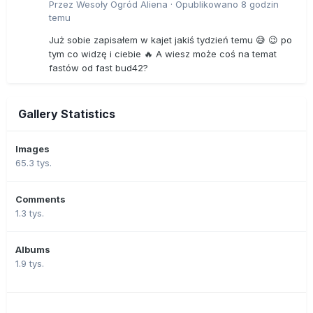
Przez
Wesoły Ogród Aliena
·
Opublikowano
8 godzin
temu
Już sobie zapisałem w kajet jakiś tydzień temu 😅 😉 po
tym co widzę i ciebie 🔥 A wiesz może coś na temat
fastów od fast bud42?
Gallery Statistics
Images
65.3 tys.
Comments
1.3 tys.
Albums
1.9 tys.