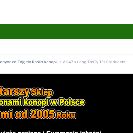
jedyncze Zdjęcia Roślin Konopi
AK47 x Laog TasTy T's Producent