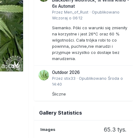
6x Automat
Przez
Men_of_Rust
·
Opublikowano
Wczoraj o 06:12
Siemanko. Póki co warunki się zmieniły
na korzystne i jest 26°C oraz 60 %
wilgotności. Cała trójka robi to co
powinna, puchnie,nie marudzi i
przyjmuje wszystko co dostaje bez
marudzenia.
Outdoor 2026
Przez
stix33
·
Opublikowano
Środa o
14:40
Śliczne
Gallery Statistics
65.3 tys.
Images