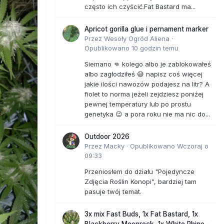
często ich czyścić.Fat Bastard ma...
Apricot gorilla glue i pernament marker
Przez
Wesoły Ogród Aliena
·
Opublikowano
10 godzin temu
Siemano 👊 kolego albo je zablokowałeś
albo zagłodziłeś 😅 napisz coś więcej
jakie ilości nawozów podajesz na litr? A
fiolet to norma jeżeli zejdziesz poniżej
pewnej temperatury lub po prostu
genetyka 😉 a pora roku nie ma nic do...
Outdoor 2026
Przez
Macky
·
Opublikowano
Wczoraj o
09:33
Przeniosłem do działu "Pojedyncze
Zdjęcia Roślin Konopi", bardziej tam
pasuje twój temat.
3x mix Fast Buds, 1x Fat Bastard, 1x
Blackberry Moonrock, 1x White Rhino -