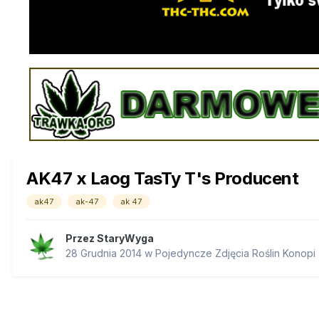
AK47 x Laog TasTy T's Producent
ak47
ak-47
ak 47
Przez
StaryWyga
28 Grudnia 2014
w
Pojedyncze Zdjęcia Roślin Konopi