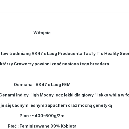
Witajcie
tawić odmianę AK47 x Laog Producenta TasTy T's Heality See
ektórzy Growerzy powinni znać nasiona tego breadera
Odmiana : AK47 x Laog FEM
nami Indicy High Mocny lecz lekki dla głowy " lekko wbija w fo
je się Ładnym leśnym zapachem oraz mocną genetyką
Plon : ~400-600g/2m
Płeć : Feminizowane 99% Kobieta