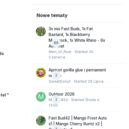
Nowe tematy
3x mix Fast Buds, 1x Fat
Bastard, 1x Blackberry
Moonrock, 1x White Rhino - 6x
89
Automat
Men_of_Rust
· Started
30
ds
Czerwca
Apricot gorilla glue i pernament
2
marker
SweetDonut
· Started
29 Lipca
Outdoor 2026
tel "
Marcel852
2
· Started
Środa o
13:50
Fast Bud42 | Mango Frost Auto
x1 | Mango Cherry Runtz x2 |