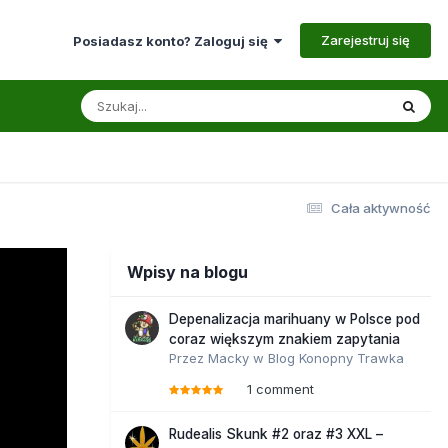
Zarejestruj się
Posiadasz konto? Zaloguj się
Cała aktywność
Wpisy na blogu
Depenalizacja marihuany w Polsce pod
coraz większym znakiem zapytania
Przez
Macky
w
Blog Konopny Trawka
1 comment
Rudealis Skunk #2 oraz #3 XXL –