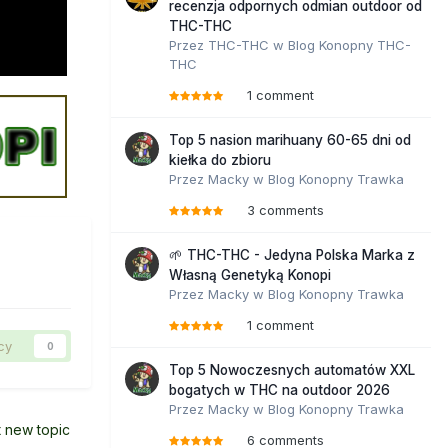
recenzja odpornych odmian outdoor od
THC-THC
Przez
THC-THC
w
Blog Konopny THC-
THC
1 comment
Top 5 nasion marihuany 60-65 dni od
kiełka do zbioru
Przez
Macky
w
Blog Konopny Trawka
3 comments
🌱 THC-THC - Jedyna Polska Marka z
Własną Genetyką Konopi
Przez
Macky
w
Blog Konopny Trawka
1 comment
cy
0
Top 5 Nowoczesnych automatów XXL
bogatych w THC na outdoor 2026
Przez
Macky
w
Blog Konopny Trawka
t new topic
6 comments