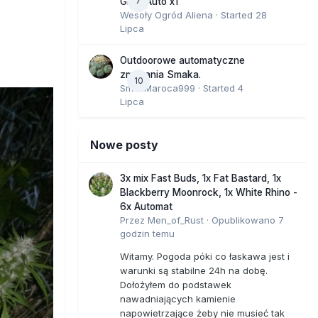
7
GMO Auto x1
Wesoły Ogród Aliena
· Started
28
Lipca
Outdoorowe automatyczne
zmagania Smaka.
10
SmakMaroca999
· Started
4
Lipca
Nowe posty
3x mix Fast Buds, 1x Fat Bastard, 1x
Blackberry Moonrock, 1x White Rhino -
6x Automat
Przez
Men_of_Rust
·
Opublikowano
7
godzin temu
Witamy. Pogoda póki co łaskawa jest i
warunki są stabilne 24h na dobę.
Dołożyłem do podstawek
nawadniających kamienie
napowietrzające żeby nie musieć tak