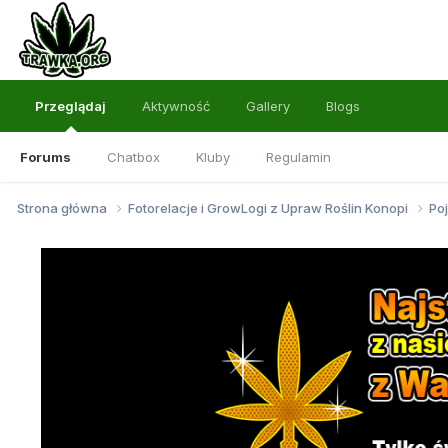
Przeglądaj
Aktywność
Gallery
Blogs
Forums
Chatbox
Kluby
Regulamin
Strona główna
Fotorelacje i GrowLogi z Upraw Roślin Konopi
Po