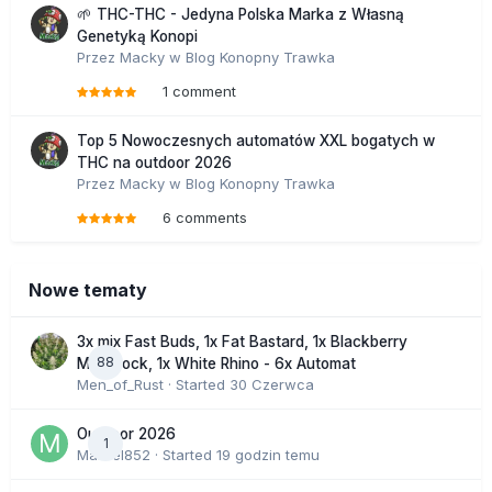
🌱 THC-THC - Jedyna Polska Marka z Własną
Genetyką Konopi
Przez
Macky
w
Blog Konopny Trawka
1 comment
Top 5 Nowoczesnych automatów XXL bogatych w
THC na outdoor 2026
Przez
Macky
w
Blog Konopny Trawka
6 comments
Nowe tematy
3x mix Fast Buds, 1x Fat Bastard, 1x Blackberry
88
Moonrock, 1x White Rhino - 6x Automat
Men_of_Rust
· Started
30 Czerwca
Outdoor 2026
1
Marcel852
· Started
19 godzin temu