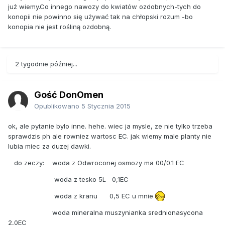
już wiemy.Co innego nawozy do kwiatów ozdobnych-tych do
konopii nie powinno się używać tak na chłopski rozum -bo
konopia nie jest rośliną ozdobną.
2 tygodnie później...
Gość DonOmen
Opublikowano
5 Stycznia 2015
ok, ale pytanie bylo inne. hehe. wiec ja mysle, ze nie tylko trzeba
sprawdzis ph ale rowniez wartosc EC. jak wiemy male planty nie
lubia miec za duzej dawki.
do zeczy: woda z Odwroconej osmozy ma 00/0.1 EC
woda z tesko 5L 0,1EC
woda z kranu 0,5 EC u mnie
woda mineralna muszynianka srednionasycona
2,0EC