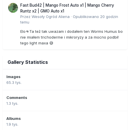
Fast Bud42 | Mango Frost Auto x1 | Mango Cherry
Runtz x2 | GMO Auto x1
Przez
Wesoły Ogród Aliena
·
Opublikowano
20 godzin
temu
Elo👊Ta też tak uwazam i dodałem ten Worms Humus bo
nie miałem trichoderme i mikroryzy a za mocno podbił
tego light maxa 😅
Gallery Statistics
Images
65.3 tys.
Comments
1.3 tys.
Albums
1.9 tys.