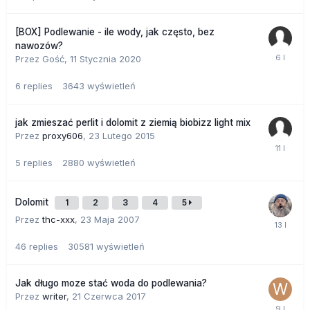
[BOX] Podlewanie - ile wody, jak często, bez
nawozów?
Przez Gość,
11 Stycznia 2020
6
replies
3643
wyświetleń
jak zmieszać perlit i dolomit z ziemią biobizz light mix
Przez
proxy606
,
23 Lutego 2015
5
replies
2880
wyświetleń
Dolomit
1
2
3
4
5
Przez
thc-xxx
,
23 Maja 2007
46
replies
30581
wyświetleń
Jak długo moze stać woda do podlewania?
Przez
writer
,
21 Czerwca 2017