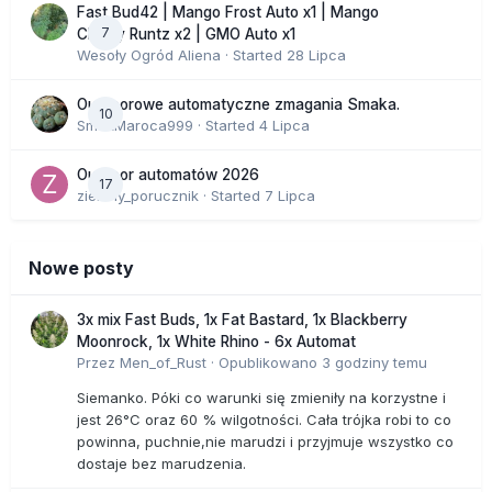
Fast Bud42 | Mango Frost Auto x1 | Mango
7
Cherry Runtz x2 | GMO Auto x1
Wesoły Ogród Aliena
· Started
28 Lipca
Outdoorowe automatyczne zmagania Smaka.
10
SmakMaroca999
· Started
4 Lipca
Outdoor automatów 2026
17
zielony_porucznik
· Started
7 Lipca
Nowe posty
3x mix Fast Buds, 1x Fat Bastard, 1x Blackberry
Moonrock, 1x White Rhino - 6x Automat
Przez
Men_of_Rust
·
Opublikowano
3 godziny temu
Siemanko. Póki co warunki się zmieniły na korzystne i
jest 26°C oraz 60 % wilgotności. Cała trójka robi to co
powinna, puchnie,nie marudzi i przyjmuje wszystko co
dostaje bez marudzenia.