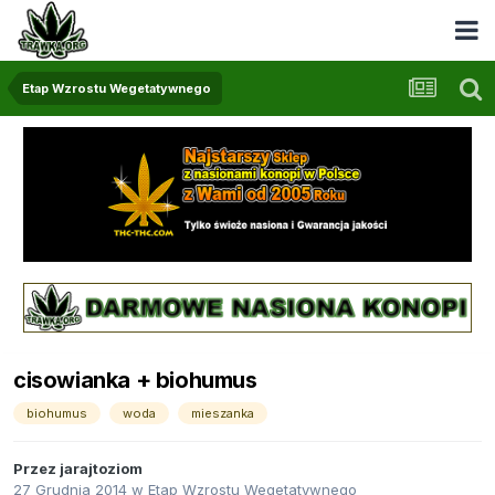
Etap Wzrostu Wegetatywnego
cisowianka + biohumus
biohumus
woda
mieszanka
Przez
jarajtoziom
27 Grudnia 2014
w
Etap Wzrostu Wegetatywnego