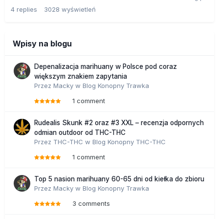
4
replies
3028
wyświetleń
Wpisy na blogu
Depenalizacja marihuany w Polsce pod coraz
większym znakiem zapytania
Przez
Macky
w
Blog Konopny Trawka
1 comment
Rudealis Skunk #2 oraz #3 XXL – recenzja odpornych
odmian outdoor od THC-THC
Przez
THC-THC
w
Blog Konopny THC-THC
1 comment
Top 5 nasion marihuany 60-65 dni od kiełka do zbioru
Przez
Macky
w
Blog Konopny Trawka
3 comments