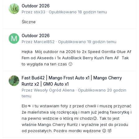
Outdoor 2026
Przez
stix33
·
Opublikowano
18 godzin temu
Śliczne
Outdoor 2026
Przez
Marcel852
·
Opublikowano
19 godzin temu
Hejka Mój outdoor na 2026 to 2x Speed Gorrilla Glue Af
Fem od Akseeds i 1x AutoBlack Berry Kush Fem AF Tak
to wygląda na ten czas 🙂
Fast Bud42 | Mango Frost Auto x1 | Mango Cherry
Runtz x2 | GMO Auto x1
Przez
Wesoły Ogród Aliena
·
Opublikowano
20 godzin
temu
Elo👊 i tu wstawiam foty z przed chwili i muszę przyznać
że maleństwa się rozkręcają i mam już jedną faworytkę i
na pewno widzicie o którą mi chodzi😉. Tak to jest
właśnie Mango Cherry Runtz i wyraźnie jest do przodu
od pozostałych. Pozdro mordki wędzone 😉 🤣