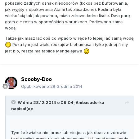
pokazało żadnych oznak niedoborów (kokos bez buforowania,
jak wyjęty z opakowania Atami tak zasadzone). Roślina była
wielkością tak jak powinna, miała zdrowe ładne liście. Dała parę
gram ale rosła w spartańskich warunkach. Podlewana samą
wodą.
Także jak masz lać coś co wpadło w ręce to lepiej lać samą wodę
Poza tym jest wiele rodzajów biohumusa i tylko jednej firmy
jest bio, reszta ma tablice Mendelejewa
Scooby-Doo
Opublikowano
28 Grudnia 2014
W dniu 28.12.2014 o 09:04, Ambasadorka
napisał(a):
Tym że kwiatka nie jarasz lub nie jesz, jak dbasz o zdrowie
to nie palisz grassu z takich nawozów, już lepiej samą wodą