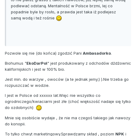
podlewać odstaną. Mentalność w Polsce brzmi, lej co
popadnie byle by rosło, a prawda jest taka iż podlejesz
samą wodą i też rośnie
Pozwole się nie (do końca) zgodzić Pani
Ambasadorko
.
Biohumus "
EkoDarPol
" jest produkowany z odchodów dżdżownic
kalifornijskich i jest w 100% bio.
Jest min. do warzyw , owoców (a te jednak jemy;) ).Nie trzeba go
rozpuszczać w wodzie.
I jest w Polsce od xxxxxx lat.Więc nie wszystko co
ogrodniczego/kwiaciarni jest złe (choć większość nadaje się tylko
do ozdobnych)
Mnie się osobiście wydaje , że nie ma czegoś takiego jak nawozy
do konopii.
To tylko chwyt marketingowy.Sprawdzamy skład , poziom
NPK
i