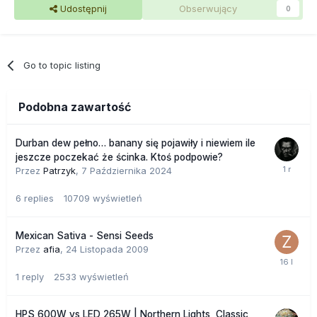
Udostępnij
Obserwujący
0
Go to topic listing
Podobna zawartość
Durban dew pełno… banany się pojawiły i niewiem ile
jeszcze poczekać że ścinka. Ktoś podpowie?
Przez
Patrzyk
,
7 Października 2024
6
replies
10709
wyświetleń
Mexican Sativa - Sensi Seeds
Przez
afia
,
24 Listopada 2009
1
reply
2533
wyświetleń
HPS 600W vs LED 265W | Northern Lights, Classic