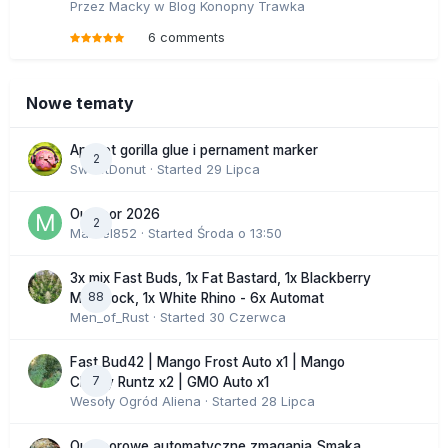
Przez
Macky
w
Blog Konopny Trawka
6 comments
Nowe tematy
Apricot gorilla glue i pernament marker
2
SweetDonut
· Started
29 Lipca
Outdoor 2026
2
Marcel852
· Started
Środa o 13:50
3x mix Fast Buds, 1x Fat Bastard, 1x Blackberry
88
Moonrock, 1x White Rhino - 6x Automat
Men_of_Rust
· Started
30 Czerwca
Fast Bud42 | Mango Frost Auto x1 | Mango
7
Cherry Runtz x2 | GMO Auto x1
Wesoły Ogród Aliena
· Started
28 Lipca
Outdoorowe automatyczne zmagania Smaka.