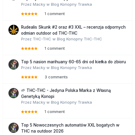
Przez
Macky
w
Blog Konopny Trawka
1 comment
Rudealis Skunk #2 oraz #3 XXL – recenzja odpornych
odmian outdoor od THC-THC
Przez
THC-THC
w
Blog Konopny THC-THC
1 comment
Top 5 nasion marihuany 60-65 dni od kiełka do zbioru
Przez
Macky
w
Blog Konopny Trawka
3 comments
🌱 THC-THC - Jedyna Polska Marka z Własną
Genetyką Konopi
Przez
Macky
w
Blog Konopny Trawka
1 comment
Top 5 Nowoczesnych automatów XXL bogatych w
THC na outdoor 2026