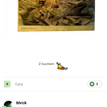
Z buchem
Cytuj
3
blvck