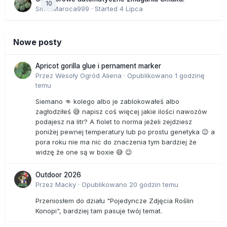
10
SmakMaroca999
· Started
4 Lipca
Nowe posty
Apricot gorilla glue i pernament marker
Przez
Wesoły Ogród Aliena
·
Opublikowano
1 godzinę
temu
Siemano 👊 kolego albo je zablokowałeś albo
zagłodziłeś 😅 napisz coś więcej jakie ilości nawozów
podajesz na litr? A fiolet to norma jeżeli zejdziesz
poniżej pewnej temperatury lub po prostu genetyka 😉 a
pora roku nie ma nic do znaczenia tym bardziej że
widzę że one są w boxie 😅 😉
Outdoor 2026
Przez
Macky
·
Opublikowano
20 godzin temu
Przeniosłem do działu "Pojedyncze Zdjęcia Roślin
Konopi", bardziej tam pasuje twój temat.