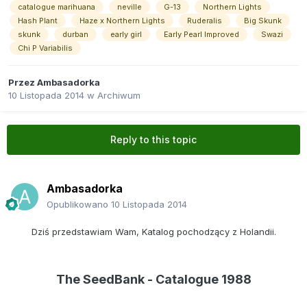
catalogue marihuana
neville
G-13
Northern Lights
Hash Plant
Haze x Northern Lights
Ruderalis
Big Skunk
skunk
durban
early girl
Early Pearl Improved
Swazi
Chi P Variabilis
Przez
Ambasadorka
10 Listopada 2014
w
Archiwum
Reply to this topic
Ambasadorka
Opublikowano
10 Listopada 2014
Dziś przedstawiam Wam, Katalog pochodzący z Holandii.
The SeedBank - Catalogue 1988