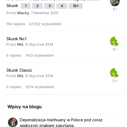
Skunk
1
2
3
4
16
Przez
Macky
,
7 Kwietnia 2015
159
replies
47252
wyświetleń
Skunk No.1
Przez
Miś
,
8 Stycznia 2014
0
replies
1413
wyświetleń
Skunk Classic
Przez
Miś
,
8 Stycznia 2014
0
replies
1274
wyświetleń
Wpisy na blogu
Depenalizacja marihuany w Polsce pod coraz
większym znakiem zapytania