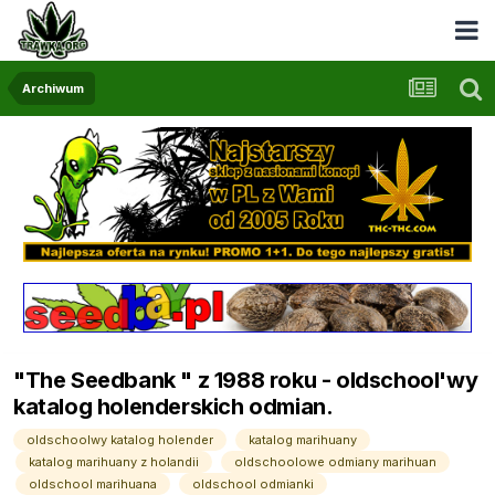
Archiwum
"The Seedbank " z 1988 roku - oldschool'wy
katalog holenderskich odmian.
oldschoolwy katalog holender
katalog marihuany
katalog marihuany z holandii
oldschoolowe odmiany marihuan
oldschool marihuana
oldschool odmianki