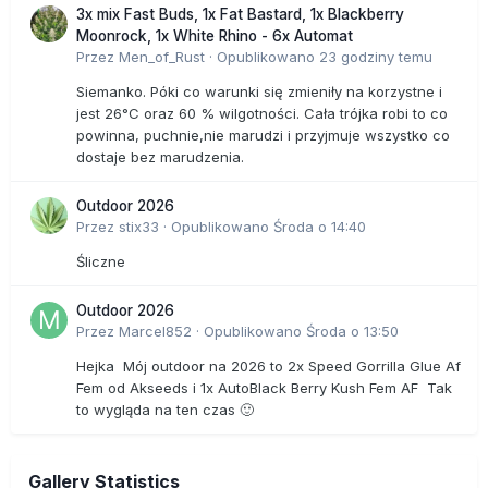
3x mix Fast Buds, 1x Fat Bastard, 1x Blackberry
Moonrock, 1x White Rhino - 6x Automat
Przez
Men_of_Rust
·
Opublikowano
23 godziny temu
Siemanko. Póki co warunki się zmieniły na korzystne i
jest 26°C oraz 60 % wilgotności. Cała trójka robi to co
powinna, puchnie,nie marudzi i przyjmuje wszystko co
dostaje bez marudzenia.
Outdoor 2026
Przez
stix33
·
Opublikowano
Środa o 14:40
Śliczne
Outdoor 2026
Przez
Marcel852
·
Opublikowano
Środa o 13:50
Hejka Mój outdoor na 2026 to 2x Speed Gorrilla Glue Af
Fem od Akseeds i 1x AutoBlack Berry Kush Fem AF Tak
to wygląda na ten czas 🙂
Gallery Statistics