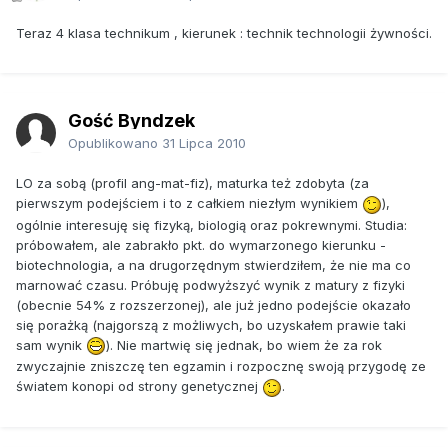
Teraz 4 klasa technikum , kierunek : technik technologii żywności.
Gość Byndzek
Opublikowano
31 Lipca 2010
LO za sobą (profil ang-mat-fiz), maturka też zdobyta (za
pierwszym podejściem i to z całkiem niezłym wynikiem
),
ogólnie interesuję się fizyką, biologią oraz pokrewnymi. Studia:
próbowałem, ale zabrakło pkt. do wymarzonego kierunku -
biotechnologia, a na drugorzędnym stwierdziłem, że nie ma co
marnować czasu. Próbuję podwyższyć wynik z matury z fizyki
(obecnie 54% z rozszerzonej), ale już jedno podejście okazało
się porażką (najgorszą z możliwych, bo uzyskałem prawie taki
sam wynik
). Nie martwię się jednak, bo wiem że za rok
zwyczajnie zniszczę ten egzamin i rozpocznę swoją przygodę ze
światem konopi od strony genetycznej
.