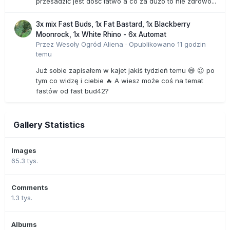
przesadzić jest dość łatwo a co za dużo to nie zdrowo...
3x mix Fast Buds, 1x Fat Bastard, 1x Blackberry
Moonrock, 1x White Rhino - 6x Automat
Przez
Wesoły Ogród Aliena
·
Opublikowano
11 godzin
temu
Już sobie zapisałem w kajet jakiś tydzień temu 😅 😉 po
tym co widzę i ciebie 🔥 A wiesz może coś na temat
fastów od fast bud42?
Gallery Statistics
Images
65.3 tys.
Comments
1.3 tys.
Albums