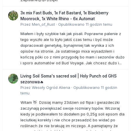
3x mix Fast Buds, 1x Fat Bastard, 1x Blackberry
Moonrock, 1x White Rhino - 6x Automat
Przez
Men_of_Rust
·
Opublikowano
11 godzin temu
Miałem i były szybkie tak jak pisali. Poprawne palenie z
tego wyszło ale to było jakiś czas temu i być może
dopracowali genetykę, bynajmniej tak wynika z ich
opisów na stronie. Ja ostatniego mixa wysadzilem i
kończę póki co z nimi przygodę bo mam i sezonów dużo
i sporo automatów od Bud Voyage. Jak chcesz dużo i...
Living Soil Soma's sacred soil | Holy Punch od GHS
sezonowa🔥
Przez
Wesoły Ogród Aliena
·
Opublikowano
11 godzin
temu
Witam 👋 Dzisiaj mamy 23dzien od flipa i gwiazdeczki
zaczynają powiększać swoje rozmiary topów. Wczoraj
kiedy je podlewałem to dodałem po 0,25g soli epsom dla
leciutkiej korekty i nie chce przesadzić bo widać po
roślinach że nie brakuję im niczego. A pamiętajmy że