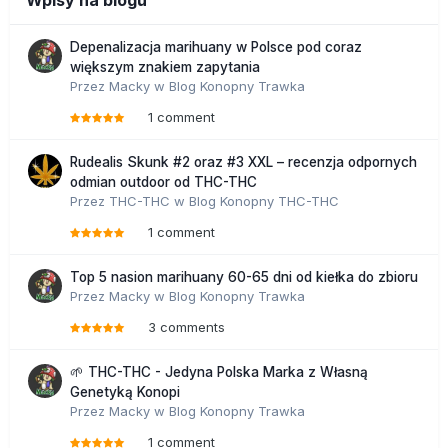
Wpisy na blogu
Depenalizacja marihuany w Polsce pod coraz
większym znakiem zapytania
Przez
Macky
w
Blog Konopny Trawka
1 comment
Rudealis Skunk #2 oraz #3 XXL – recenzja odpornych
odmian outdoor od THC-THC
Przez
THC-THC
w
Blog Konopny THC-THC
1 comment
Top 5 nasion marihuany 60-65 dni od kiełka do zbioru
Przez
Macky
w
Blog Konopny Trawka
3 comments
🌱 THC-THC - Jedyna Polska Marka z Własną
Genetyką Konopi
Przez
Macky
w
Blog Konopny Trawka
1 comment