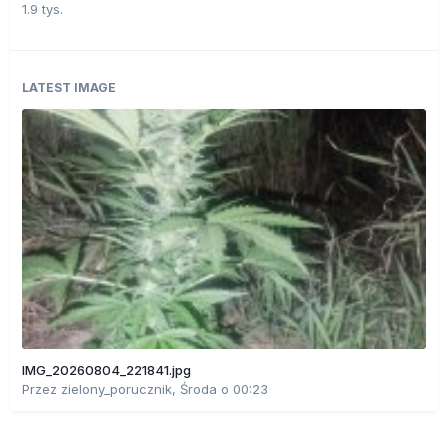
1.9 tys.
LATEST IMAGE
IMG_20260804_221841.jpg
Przez
zielony_porucznik
,
Środa o 00:23