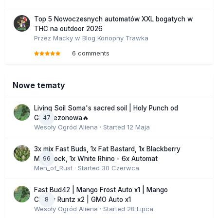
Top 5 Nowoczesnych automatów XXL bogatych w
THC na outdoor 2026
Przez
Macky
w
Blog Konopny Trawka
6 comments
Nowe tematy
Living Soil Soma's sacred soil | Holy Punch od
47
GHS sezonowa🔥
Wesoły Ogród Aliena
· Started
12 Maja
3x mix Fast Buds, 1x Fat Bastard, 1x Blackberry
96
Moonrock, 1x White Rhino - 6x Automat
Men_of_Rust
· Started
30 Czerwca
Fast Bud42 | Mango Frost Auto x1 | Mango
8
Cherry Runtz x2 | GMO Auto x1
Wesoły Ogród Aliena
· Started
28 Lipca