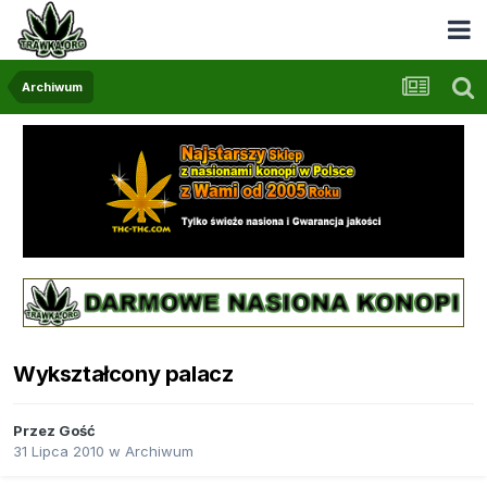
Archiwum
Wykształcony palacz
Przez Gość
31 Lipca 2010
w
Archiwum