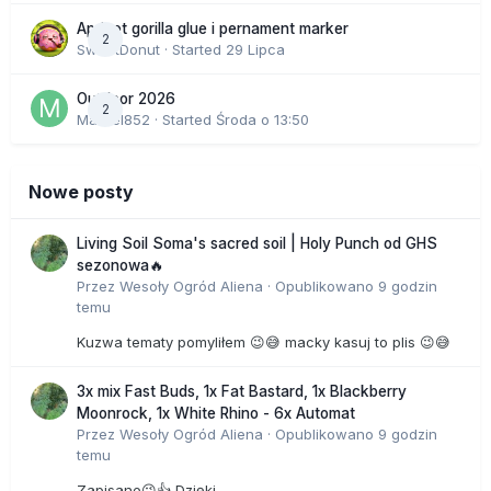
Apricot gorilla glue i pernament marker
2
SweetDonut
· Started
29 Lipca
Outdoor 2026
2
Marcel852
· Started
Środa o 13:50
Nowe posty
Living Soil Soma's sacred soil | Holy Punch od GHS
sezonowa🔥
Przez
Wesoły Ogród Aliena
·
Opublikowano
9 godzin
temu
Kuzwa tematy pomyliłem 😉😅 macky kasuj to plis 😉😅
3x mix Fast Buds, 1x Fat Bastard, 1x Blackberry
Moonrock, 1x White Rhino - 6x Automat
Przez
Wesoły Ogród Aliena
·
Opublikowano
9 godzin
temu
Zapisane😉👍 Dzięki