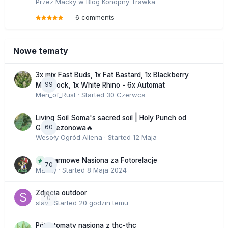
Przez
Macky
w
Blog Konopny Trawka
6 comments
Nowe tematy
3x mix Fast Buds, 1x Fat Bastard, 1x Blackberry
99
Moonrock, 1x White Rhino - 6x Automat
Men_of_Rust
· Started
30 Czerwca
Living Soil Soma's sacred soil | Holy Punch od
60
GHS sezonowa🔥
Wesoły Ogród Aliena
· Started
12 Maja
Darmowe Nasiona za Fotorelacje
70
Macky
· Started
8 Maja 2024
Zdjecia outdoor
0
slav
· Started
20 godzin temu
Półautomaty nasiona z thc-thc