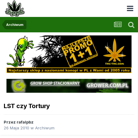
Archiwum
LST czy Tortury
Przez
rafalpbz
26 Maja 2010
w
Archiwum