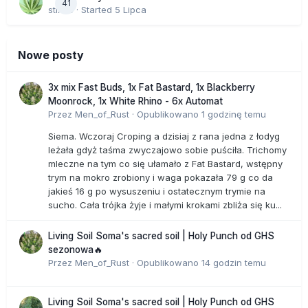
41
stix33
· Started
5 Lipca
Nowe posty
3x mix Fast Buds, 1x Fat Bastard, 1x Blackberry
Moonrock, 1x White Rhino - 6x Automat
Przez
Men_of_Rust
·
Opublikowano
1 godzinę temu
Siema. Wczoraj Croping a dzisiaj z rana jedna z łodyg
leżała gdyż taśma zwyczajowo sobie puściła. Trichomy
mleczne na tym co się ułamało z Fat Bastard, wstępny
trym na mokro zrobiony i waga pokazała 79 g co da
jakieś 16 g po wysuszeniu i ostatecznym trymie na
sucho. Cała trójka żyje i małymi krokami zbliża się ku...
Living Soil Soma's sacred soil | Holy Punch od GHS
sezonowa🔥
Przez
Men_of_Rust
·
Opublikowano
14 godzin temu
Living Soil Soma's sacred soil | Holy Punch od GHS