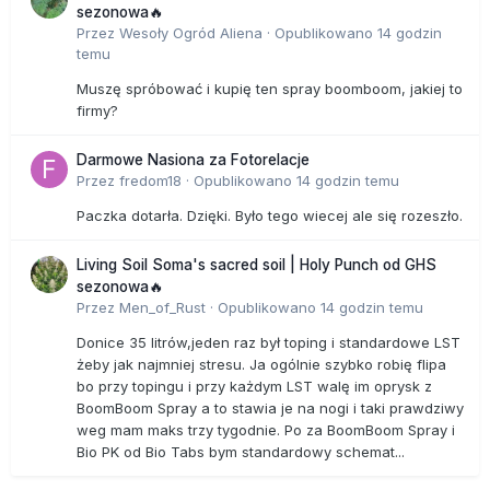
sezonowa🔥
Przez
Wesoły Ogród Aliena
·
Opublikowano
14 godzin
temu
Muszę spróbować i kupię ten spray boomboom, jakiej to
firmy?
Darmowe Nasiona za Fotorelacje
Przez
fredom18
·
Opublikowano
14 godzin temu
Paczka dotarła. Dzięki. Było tego wiecej ale się rozeszło.
Living Soil Soma's sacred soil | Holy Punch od GHS
sezonowa🔥
Przez
Men_of_Rust
·
Opublikowano
14 godzin temu
Donice 35 litrów,jeden raz był toping i standardowe LST
żeby jak najmniej stresu. Ja ogólnie szybko robię flipa
bo przy topingu i przy każdym LST walę im oprysk z
BoomBoom Spray a to stawia je na nogi i taki prawdziwy
weg mam maks trzy tygodnie. Po za BoomBoom Spray i
Bio PK od Bio Tabs bym standardowy schemat...