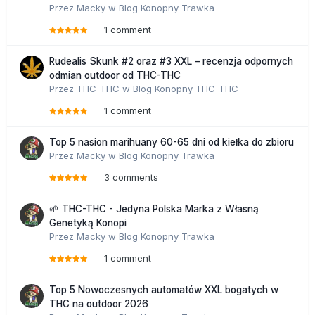
Przez
Macky
w
Blog Konopny Trawka
1 comment
Rudealis Skunk #2 oraz #3 XXL – recenzja odpornych
odmian outdoor od THC-THC
Przez
THC-THC
w
Blog Konopny THC-THC
1 comment
Top 5 nasion marihuany 60-65 dni od kiełka do zbioru
Przez
Macky
w
Blog Konopny Trawka
3 comments
🌱 THC-THC - Jedyna Polska Marka z Własną
Genetyką Konopi
Przez
Macky
w
Blog Konopny Trawka
1 comment
Top 5 Nowoczesnych automatów XXL bogatych w
THC na outdoor 2026