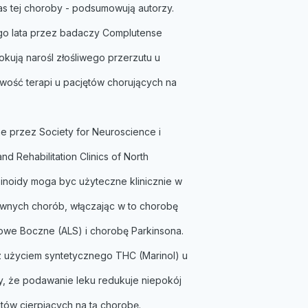
 tej choroby - podsumowują autorzy.
go lata przez badaczy Complutense
okują narośl złośliwego przerzutu u
wość terapi u pacjętów chorujących na
e przez Society for Neuroscience i
d Rehabilitation Clinics of North
inoidy moga byc użyteczne klinicznie w
wnych chorób, włączając w to chorobę
owe Boczne (ALS) i chorobę Parkinsona.
z użyciem syntetycznego THC (Marinol) u
y, że podawanie leku redukuje niepokój
ntów cierpiących na tą chorobę.