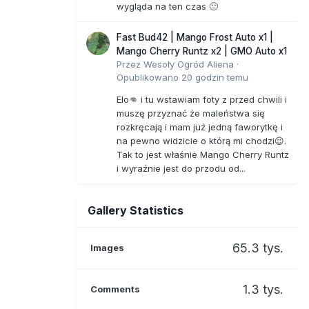
wygląda na ten czas 🙂
Fast Bud42 | Mango Frost Auto x1 |
Mango Cherry Runtz x2 | GMO Auto x1
Przez
Wesoły Ogród Aliena
·
Opublikowano
20 godzin temu
Elo👊 i tu wstawiam foty z przed chwili i
muszę przyznać że maleństwa się
rozkręcają i mam już jedną faworytkę i
na pewno widzicie o którą mi chodzi😉.
Tak to jest właśnie Mango Cherry Runtz
i wyraźnie jest do przodu od...
Gallery Statistics
65.3 tys.
Images
1.3 tys.
Comments