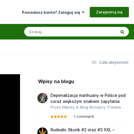
Zarejestruj się
Posiadasz konto? Zaloguj się
Cała aktywność
Wpisy na blogu
Depenalizacja marihuany w Polsce pod
coraz większym znakiem zapytania
Przez
Macky
w
Blog Konopny Trawka
1 comment
Rudealis Skunk #2 oraz #3 XXL –