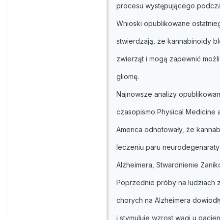
procesu występującego podczas
Wnioski opublikowane ostatnie
stwierdzają, że kannabinoidy bl
zwierząt i mogą zapewnić możli
gliomę.
Najnowsze analizy opublikowan
czasopismo Physical Medicine an
America odnotowały, że kannab
leczeniu paru neurodegenaraty
Alzheimera, Stwardnienie Zanik
Poprzednie próby na ludziach 
chorych na Alzheimera dowiodł
i stymuluje wzrost wagi u pacje