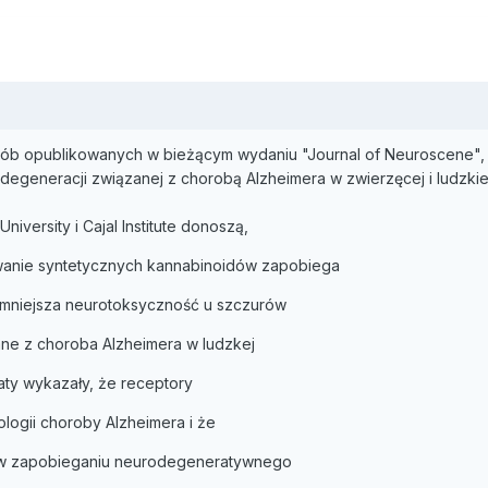
rób opublikowanych w bieżącym wydaniu "Journal of Neuroscene",
egeneracji związanej z chorobą Alzheimera w zwierzęcej i ludzkie
iversity i Cajal Institute donoszą,
nie syntetycznych kannabinoidów zapobiega
mniejsza neurotoksyczność u szczurów
ane z choroba Alzheimera w ludzkej
aty wykazały, że receptory
logii choroby Alzheimera i że
 w zapobieganiu neurodegeneratywnego