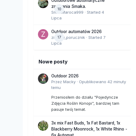
Outdoorowe automatyczne
zmagania Smaka.
10
SmakMaroca999
· Started
4
Lipca
Outdoor automatów 2026
zielony_porucznik
17
· Started
7
Lipca
Nowe posty
Outdoor 2026
Przez
Macky
·
Opublikowano
42 minuty
temu
Przeniosłem do działu "Pojedyncze
Zdjęcia Roślin Konopi", bardziej tam
pasuje twój temat.
3x mix Fast Buds, 1x Fat Bastard, 1x
Blackberry Moonrock, 1x White Rhino -
6x Automat