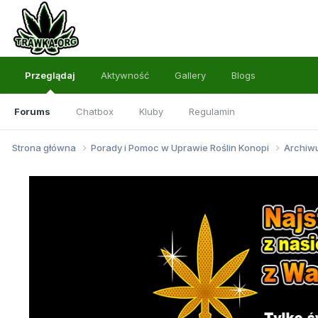
Przeglądaj
Aktywność
Gallery
Blogs
Forums
Chatbox
Kluby
Regulamin
Strona główna
Porady i Pomoc w Uprawie Roślin Konopi
Archi