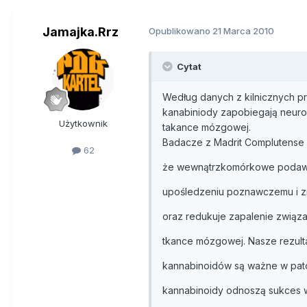
Jamajka.Rrz
Opublikowano
21 Marca 2010
Cytat
Według danych z kilnicznych p
kanabiniody zapobiegają neurod
Użytkownik
takance mózgowej.
Badacze z Madrit Complutense Un
62
że wewnątrzkomórkowe podawa
upośledzeniu poznawczemu i z
oraz redukuje zapalenie związ
tkance mózgowej. Nasze rezult
kannabinoidów są ważne w pato
kannabinoidy odnoszą sukces