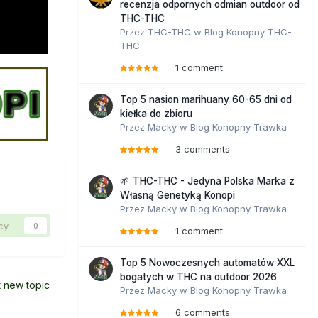
recenzja odpornych odmian outdoor od
THC-THC
Przez
THC-THC
w
Blog Konopny THC-
THC
1 comment
Top 5 nasion marihuany 60-65 dni od
kiełka do zbioru
Przez
Macky
w
Blog Konopny Trawka
3 comments
🌱 THC-THC - Jedyna Polska Marka z
Własną Genetyką Konopi
Przez
Macky
w
Blog Konopny Trawka
cy
0
1 comment
Top 5 Nowoczesnych automatów XXL
bogatych w THC na outdoor 2026
t new topic
Przez
Macky
w
Blog Konopny Trawka
6 comments