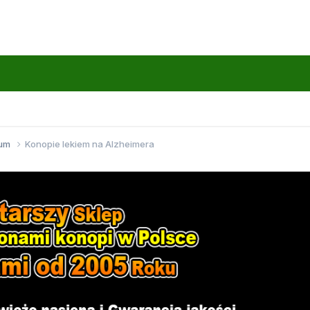
wum
Konopie lekiem na Alzheimera