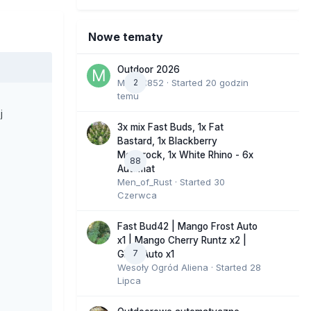
Nowe tematy
Outdoor 2026
Marcel852
2
· Started
20 godzin
temu
j
3x mix Fast Buds, 1x Fat
Bastard, 1x Blackberry
Moonrock, 1x White Rhino - 6x
88
Automat
Men_of_Rust
· Started
30
Czerwca
Fast Bud42 | Mango Frost Auto
x1 | Mango Cherry Runtz x2 |
7
GMO Auto x1
Wesoły Ogród Aliena
· Started
28
Lipca