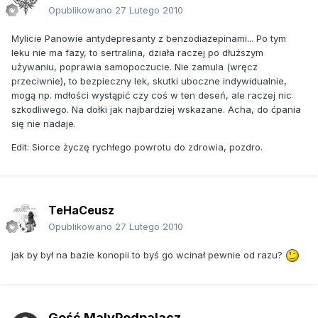
Opublikowano
27 Lutego 2010
Mylicie Panowie antydepresanty z benzodiazepinami... Po tym
leku nie ma fazy, to sertralina, działa raczej po dłuższym
używaniu, poprawia samopoczucie. Nie zamula (wręcz
przeciwnie), to bezpieczny lek, skutki uboczne indywidualnie,
mogą np. mdłości wystąpić czy coś w ten deseń, ale raczej nic
szkodliwego. Na dołki jak najbardziej wskazane. Acha, do ćpania
się nie nadaje.
Edit: Siorce życzę rychłego powrotu do zdrowia, pozdro.
TeHaCeusz
Opublikowano
27 Lutego 2010
jak by był na bazie konopii to byś go wcinał pewnie od razu?
Gość MalyPodpalacz