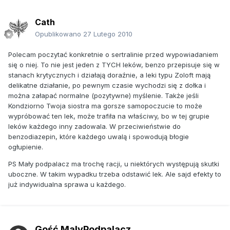
Cath
Opublikowano
27 Lutego 2010
Polecam poczytać konkretnie o sertralinie przed wypowiadaniem
się o niej. To nie jest jeden z TYCH leków, benzo przepisuje się w
stanach krytycznych i działają doraźnie, a leki typu Zoloft mają
delikatne działanie, po pewnym czasie wychodzi się z dołka i
można załapać normalne (pozytywne) myślenie. Także jeśli
Kondziorno Twoja siostra ma gorsze samopoczucie to może
wypróbować ten lek, może trafiła na właściwy, bo w tej grupie
leków każdego inny zadowala. W przeciwieństwie do
benzodiazepin, które każdego uwalą i spowodują błogie
ogłupienie.
PS Mały podpalacz ma trochę racji, u niektórych występują skutki
uboczne. W takim wypadku trzeba odstawić lek. Ale sajd efekty to
już indywidualna sprawa u każdego.
Gość MalyPodpalacz