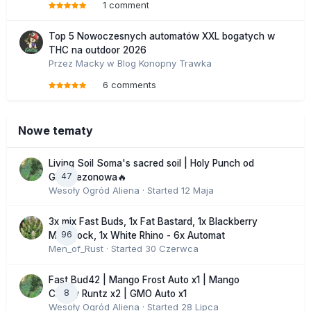
1 comment
Top 5 Nowoczesnych automatów XXL bogatych w
THC na outdoor 2026
Przez
Macky
w
Blog Konopny Trawka
6 comments
Nowe tematy
Living Soil Soma's sacred soil | Holy Punch od
47
GHS sezonowa🔥
Wesoły Ogród Aliena
· Started
12 Maja
3x mix Fast Buds, 1x Fat Bastard, 1x Blackberry
96
Moonrock, 1x White Rhino - 6x Automat
Men_of_Rust
· Started
30 Czerwca
Fast Bud42 | Mango Frost Auto x1 | Mango
8
Cherry Runtz x2 | GMO Auto x1
Wesoły Ogród Aliena
· Started
28 Lipca