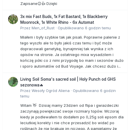
Zapisane😉👍 Dzięki
3x mix Fast Buds, 1x Fat Bastard, 1x Blackberry
Moonrock, 1x White Rhino - 6x Automat
Przez
Men_of_Rust
·
Opublikowano
6 godzin temu
Miałem i były szybkie tak jak pisali. Poprawne palenie z
tego wyszło ale to było jakiś czas temu i być może
dopracowali genetykę, bynajmniej tak wynika z ich
opisów na stronie. Ja ostatniego mixa wysadzilem i
kończę póki co z nimi przygodę bo mam i sezonów dużo
i sporo automatów od Bud Voyage. Jak chcesz dużo i...
Living Soil Soma's sacred soil | Holy Punch od GHS
sezonowa🔥
Przez
Wesoły Ogród Aliena
·
Opublikowano
6 godzin
temu
Witam 👋 Dzisiaj mamy 23dzien od flipa i gwiazdeczki
zaczynają powiększać swoje rozmiary topów. Wczoraj
kiedy je podlewałem to dodałem po 0,25g soli epsom dla
leciutkiej korekty i nie chce przesadzić bo widać po
roślinach że nie brakuję im niczego. A pamiętajmy że