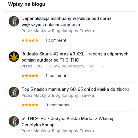
Wpisy na blogu
Depenalizacja marihuany w Polsce pod coraz
większym znakiem zapytania
Przez
Macky
w
Blog Konopny Trawka
1 comment
Rudealis Skunk #2 oraz #3 XXL – recenzja odpornych
odmian outdoor od THC-THC
Przez
THC-THC
w
Blog Konopny THC-THC
1 comment
Top 5 nasion marihuany 60-65 dni od kiełka do zbioru
Przez
Macky
w
Blog Konopny Trawka
3 comments
🌱 THC-THC - Jedyna Polska Marka z Własną
Genetyką Konopi
Przez
Macky
w
Blog Konopny Trawka