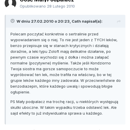
Opublikowano
28 Lutego 2010
W dniu 27.02.2010 o 20:23, Cath napisał(a):
Polecam poczytać konkretnie o sertralinie przed
wypowiadaniem się o niej. To nie jest jeden z TYCH leków,
benzo przepisuje się w stanach krytycznych i działają
doraźnie, a leki typu Zoloft mają delikatne działanie, po
pewnym czasie wychodzi się z dołka i można załapać
normalne (pozytywne) myślenie. Także jeśli Kondziorno
Twoja siostra ma gorsze samopoczucie to może
wypróbować ten lek, może trafiła na właściwy, bo w tej
grupie leków każdego inny zadowala. W przeciwieństwie do
benzodiazepin, które każdego uwalą i spowodują błogie
ogłupienie.
PS Mały podpalacz ma trochę racji, u niektórych występują
skutki uboczne. W takim wypadku trzeba odstawić lek. Ale
sajd efekty to już indywidualna sprawa u każdego.