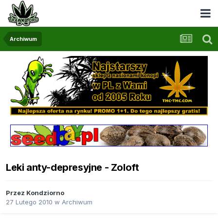
Archiwum
Leki anty-depresyjne - Zoloft
Przez
Kondziorno
27 Lutego 2010
w
Archiwum