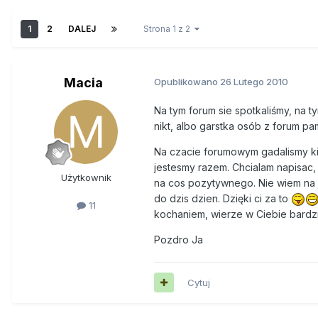
1
2
DALEJ
Strona 1 z 2
Macia
Opublikowano
26 Lutego 2010
Na tym forum sie spotkaliśmy, na 
nikt, albo garstka osób z forum p
Na czacie forumowym gadalismy kie
jestesmy razem. Chcialam napisac
Użytkownik
na cos pozytywnego. Nie wiem na j
do dzis dzien. Dzięki ci za to
11
kochaniem, wierze w Ciebie bardzie
Pozdro Ja
Cytuj