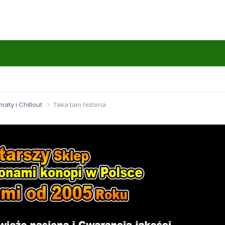
maty i Chillout
Taka tam historia