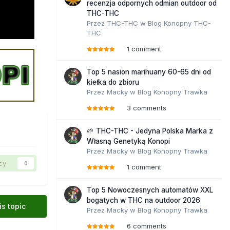
recenzja odpornych odmian outdoor od
THC-THC
Przez
THC-THC
w
Blog Konopny THC-
THC
1 comment
Top 5 nasion marihuany 60-65 dni od
kiełka do zbioru
Przez
Macky
w
Blog Konopny Trawka
3 comments
🌱 THC-THC - Jedyna Polska Marka z
Własną Genetyką Konopi
Przez
Macky
w
Blog Konopny Trawka
cy
0
1 comment
Top 5 Nowoczesnych automatów XXL
bogatych w THC na outdoor 2026
is topic
Przez
Macky
w
Blog Konopny Trawka
6 comments