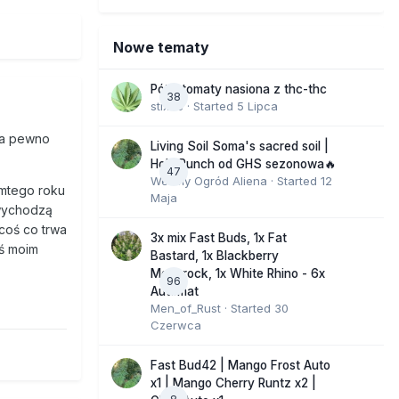
Nowe tematy
Półautomaty nasiona z thc-thc
38
stix33
· Started
5 Lipca
Na pewno
Living Soil Soma's sacred soil |
Holy Punch od GHS sezonowa🔥
47
Wesoły Ogród Aliena
· Started
12
amtego roku
Maja
 wychodzą
coś co trwa
3x mix Fast Buds, 1x Fat
ś moim
Bastard, 1x Blackberry
Moonrock, 1x White Rhino - 6x
96
Automat
Men_of_Rust
· Started
30
Czerwca
Fast Bud42 | Mango Frost Auto
x1 | Mango Cherry Runtz x2 |