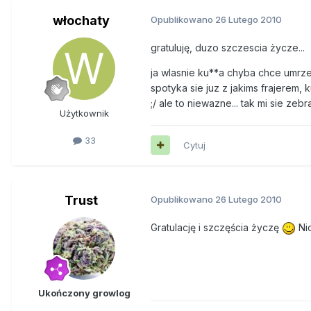
włochaty
Opublikowano
26 Lutego 2010
gratuluję, duzo szczescia życze...
ja wlasnie ku**a chyba chce umrze
spotyka sie juz z jakims frajerem, 
;/ ale to niewazne... tak mi sie zeb
Użytkownik
33
Cytuj
Trust
Opublikowano
26 Lutego 2010
Gratulację i szczęścia życzę
Nic
Ukończony growlog