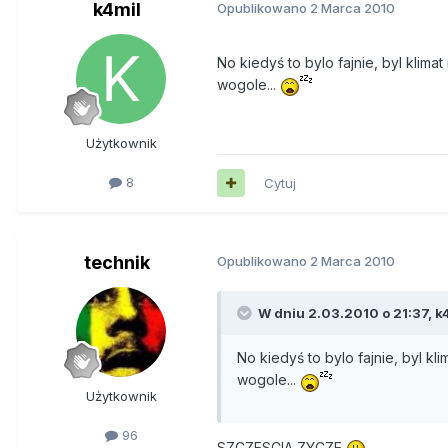
k4mil
Opublikowano
2 Marca 2010
No kiedyś to bylo fajnie, byl klima
wogole...
Użytkownik
8
Cytuj
technik
Opublikowano
2 Marca 2010
W dniu 2.03.2010 o 21:37, k4
No kiedyś to bylo fajnie, byl kl
wogole...
Użytkownik
96
SZCZESCIA ZYCZE