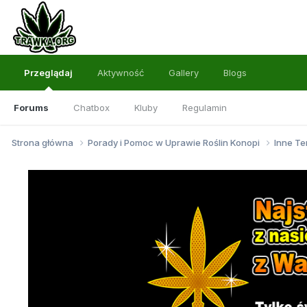
Przeglądaj
Aktywność
Gallery
Blogs
Forums
Chatbox
Kluby
Regulamin
Strona główna
Porady i Pomoc w Uprawie Roślin Konopi
Inne Te