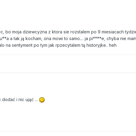
c, bo moja dziewcyzna z ktora sie rozstalem po 9 miesiacach tydz
ku**a a tak ją kocham, ona mowi to samo.... ja pi****e, chyba nie m
ralo na sentyment po tym jak rpzecytalem tą historyjke.. heh
 dodać i nic ująć ...