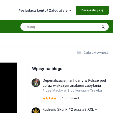
Zarejestruj się
Posiadasz konto? Zaloguj się
Cała aktywność
Wpisy na blogu
Depenalizacja marihuany w Polsce pod
coraz większym znakiem zapytania
Przez
Macky
w
Blog Konopny Trawka
1 comment
Rudealis Skunk #2 oraz #3 XXL –