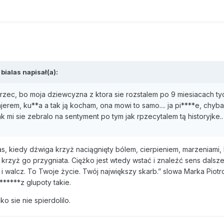
bialas napisał(a):
rzec, bo moja dziewcyzna z ktora sie rozstalem po 9 miesiacach ty
ajerem, ku**a a tak ją kocham, ona mowi to samo.... ja pi****e, chyb
tak mi sie zebralo na sentyment po tym jak rpzecytalem tą historyjke.
s, kiedy dźwiga krzyż naciągnięty bólem, cierpieniem, marzeniami,
krzyż go przygniata. Ciężko jest wtedy wstać i znaleźć sens dalsze
ń i walcz. To Twoje życie. Twój największy skarb.” slowa Marka Piot
******z glupoty takie.
ko sie nie spierdolilo.