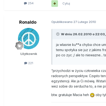
254
Cytuj
Ronaldo
Opublikowano
27 Lutego 2010
W dniu 26.02.2010 o 22:03, 
ja wlasnie ku**a chyba chce um
temu spotyka sie juz z jakims fr
Użytkownik
po co zyc ;/ ale to niewazne... 
221
“przychodzi w życiu człowieka cza
radosnych perspektyw. Często ten 
egzystencji. Ale ja Ci mówię. Wsta
wez sobie do serducha to, a nie pi
btw. gratuluje Macia heh
oby tyl