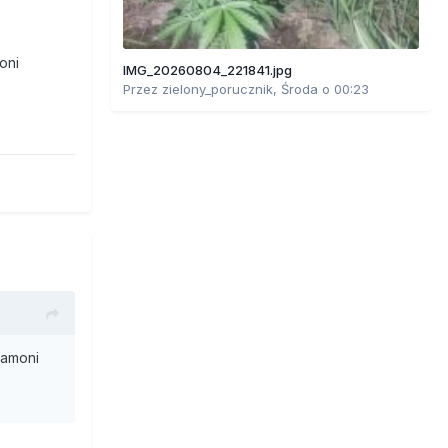
oni
IMG_20260804_221841.jpg
Przez
zielony_porucznik
,
Środa o 00:23
gamoni