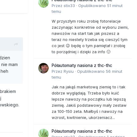
Przez
stix33
·
Opublikowano
51 minut
temu
W przyszłym roku zrobię fotorelacje
zaczynając konkretnie od wyboru ziemi,
nawozów na start tak jak piszesz a
teraz no niestety trzeba się cieszyć tym
co jest 😉 będę o tym pamiętał i zrobię
to porządniej i dzięki za info 🙂
dzien
a nie mam
Półautomaty nasiona z thc-thc
. heh
Przez
Rysiu
·
Opublikowano
56 minut
temu
Jak na jakąś marketową ziemię to i tak
 brakiem
dobrze wyglądają. Trzeba było kuić
j
lepsze nawozy na początku lub lepszą
rowskiego.
ziemię. Jakiś podstawowy mały zestaw
za 100-150 zeta. Miałbyś i nawozy na
wzrost, kwitnienie, ukorzeniacz...
Półautomaty nasiona z thc-thc
Przez
stix33
·
Opublikowano
1 godzinę