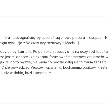
tym forum pożegnalismy by spotkać się znowu po paru miesiącach. 
amięta dyskusje z Vexxem czy rozmowy z Macią ;-)
dy on byl tam ja tu. Po pol roku zobaczylismy na oczy i od lipca t
, że jest mi dobrze i ze czasami forumowe/internetowe znajomości
ak dlugo to będzie, nie wiem co bedzie dalej ale to forum zaczeło 
Chce powiedzieć Vexxowi, upartemu, kochanemu opakowi - jeste
j niz w siebie, buzi kochanie :*