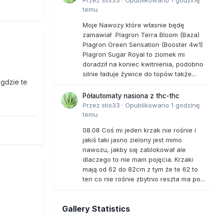
temu
Moje Nawozy które własnie będę
zamawiał Plagron Terra Bloom (Baza)
Plagron Green Sensation (Booster 4w1)
Plagron Sugar Royal to ziomek mi
doradził na koniec kwitnienia, podobno
silnie ładuje żywice do topów także...
 gdzie te
Półautomaty nasiona z thc-thc
Przez
stix33
·
Opublikowano
1 godzinę
temu
08.08 Coś mi jeden krzak nie rośnie i
jakiś taki jasno zielony jest mimo
nawozu, jakby się zablokował ale
dlaczego to nie mam pojęcia. Krzaki
mają od 62 do 82cm z tym że te 62 to
ten co nie rośnie zbytnio reszta ma po...
Gallery Statistics