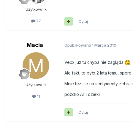
Użytkownik
77
Cytuj
Macia
Opublikowano
1 Marca 2010
Vexx juz tu chyba nie zagląda
Ale fakt, to było 2 lata temu, spor
Mnie tez sie na sentymenty zebralo
Użytkownik
pozdro All i dzieki
11
Cytuj