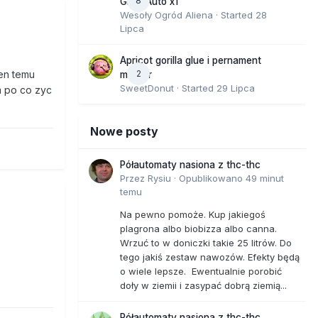
8
GMO Auto x1
Wesoły Ogród Aliena
· Started
28
Lipca
Apricot gorilla glue i pernament
ien temu
2
marker
SweetDonut
· Started
29 Lipca
am po co zyc
Nowe posty
Półautomaty nasiona z thc-thc
Przez
Rysiu
·
Opublikowano
49 minut
temu
Na pewno pomoże. Kup jakiegoś
plagrona albo biobizza albo canna.
Wrzuć to w doniczki takie 25 litrów. Do
tego jakiś zestaw nawozów. Efekty będą
o wiele lepsze. Ewentualnie porobić
doły w ziemii i zasypać dobrą ziemią...
Półautomaty nasiona z thc-thc